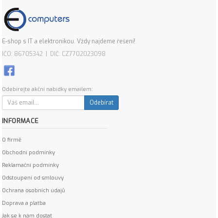
E-shop s IT a elektronikou. Vždy najdeme řešení!
IČO: 86705342 | DIČ: CZ7702023098
Odebírejte akční nabídky emailem:
Odebírat
INFORMACE
O firmě
Obchodní podmínky
Reklamační podmínky
Odstoupení od smlouvy
Ochrana osobních údajů
Doprava a platba
Jak se k nám dostat