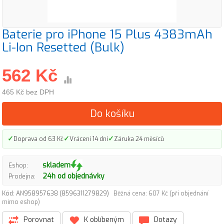
Baterie pro iPhone 15 Plus 4383mAh
Li-Ion Resetted (Bulk)
562 Kč
465 Kč bez DPH
Do košíku
✓
✓
✓
Doprava od 63 Kč
Vrácení 14 dní
Záruka 24 měsíců
skladem
Eshop:
24h od objednávky
Prodejna:
Kód: AN958957638 (8596311279829)
Běžná cena: 607 Kč (při objednání
mimo eshop)
Porovnat
K oblíbeným
Dotazy