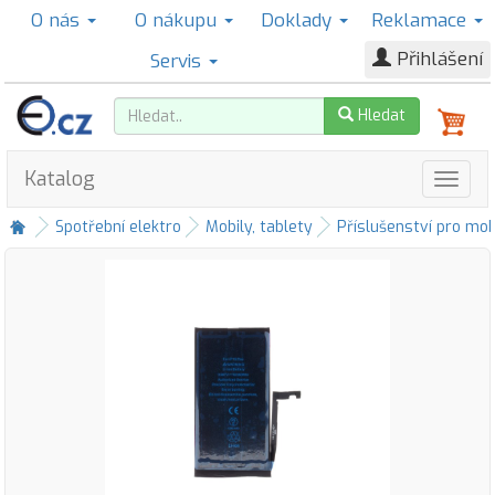
O nás
O nákupu
Doklady
Reklamace
Přihlášení
Servis
Hledat
Katalog
Spotřební elektro
Mobily, tablety
Příslušenství pro mob