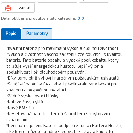
Tisknout
Další oblíbené produkty z této kategorie:
Popis
Parametry
*Kvalitní baterie pro maximální výkon a dlouhou životnost
*Výkon a životnost vašeho zařízení úzce souvisejí s kvalitou
baterie. Tato baterie obsahuje vysoký podíl kobaltu, který
zajišťuje vyšší energetickou hustotu, lepší výkon a
spolehlivost i při dlouhodobém používání.
*Díky tomu plně vyhoví i náročným požadavkům uživatelů.
*Součástí balení je flex kabel i předinstalované lepení pro
snadnou a bezpečnou instalaci.
*Žádné vyskakovací hlášky
*Nulové časy cyklů
*Nový BMS čip
*Resetovaná baterie, která řeší problém s chybovými
oznámeními
*Není nutné pájení. Baterie podporuje funkci Battery Health,
díky které můžete snadno sledovat její stav a kapacitu