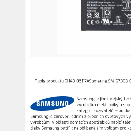
Popis produktu:GH43-05117ASamsung SM-G736B G
Samsung je jihokorejský tec
výrobcům elektroniky a spo
kategorie uživatelů — od do
Samsung je zároveň jedním z předních světových vý
výrobcům. V oblasti domácích spotřebičů nabízí tele
disky Samsung patří k nejoblíbenějším volbám pro ka