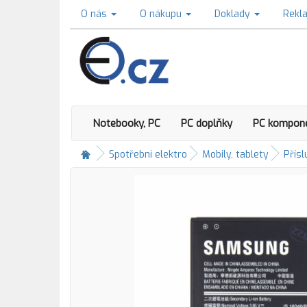
O nás
O nákupu
Doklady
Rekl
Notebooky, PC
PC doplňky
PC kompon
Spotřební elektro
Mobily, tablety
Přísl