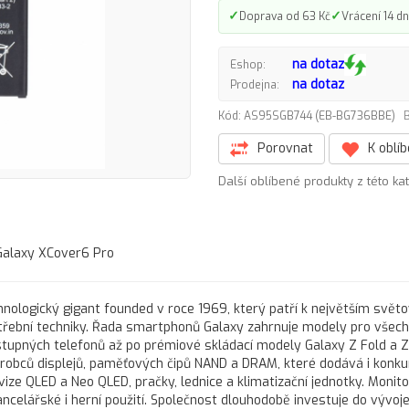
✓
✓
Doprava od 63 Kč
Vrácení 14 dn
na dotaz
Eshop:
na dotaz
Prodejna:
Kód: AS95SGB744 (EB-BG736BBE)
B
Porovnat
K oblí
Další oblíbené produkty z této ka
alaxy XCover6 Pro
hnologický gigant founded v roce 1969, který patří k největším svě
třební techniky. Řada smartphonů Galaxy zahrnuje modely pro všec
stupných telefonů až po prémiové skládací modely Galaxy Z Fold a Z 
robců displejů, paměťových čipů NAND a DRAM, které dodává i konk
vize QLED a Neo QLED, pračky, lednice a klimatizační jednotky. Monit
ncelářské i herní použití. Společnost dlouhodobě investuje do vývoj