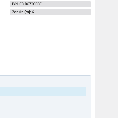
P/N:
EB-BG736BBE
Záruka [m]:
6