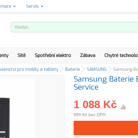
amace
Servis
enty
Sítě
Spotřební elektro
Zábava
Chytré technolo
ušenství pro mobily a tablety
Baterie
SAMSUNG
Samsung Ba
Samsung Baterie
Service
1 088 Kč
899 Kč bez DPH