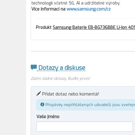
technologií včetně 5G, AI a udržitelné výroby.
Více informací na
www.samsung.com/cz
Produkt
Samsung Baterie EB-BG736BBE Li-Ion 40
Dotazy a diskuse
Zatím žádné dotazy. Buďte první!
Přidat dotaz nebo komentář
Příspěvky nepřihlášených uživatelů jsou zveřej
Vaše jméno