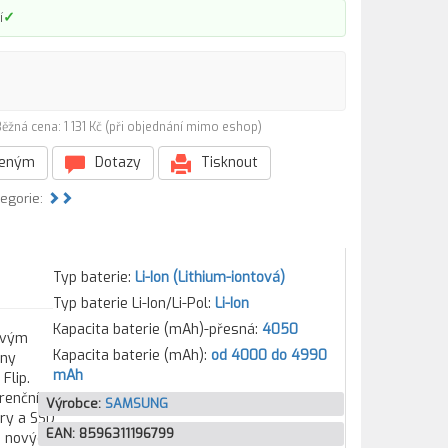
✓
í
ěžná cena: 1 131 Kč (při objednání mimo eshop)
beným
Dotazy
Tisknout
tegorie:
Typ baterie:
Li-Ion (Lithium-iontová)
Typ baterie Li-Ion/Li-Pol:
Li-Ion
Kapacita baterie (mAh)-přesná:
4050
tovým
Kapacita baterie (mAh):
od 4000 do 4990
hny
mAh
Flip.
urenčním
Výrobce:
SAMSUNG
ory a SSD
EAN:
8596311196799
e nových