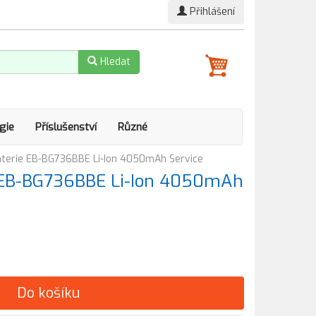
Přihlášení
Hledat
gie
Příslušenství
Různé
terie EB-BG736BBE Li-Ion 4050mAh Service
 EB-BG736BBE Li-Ion 4050mAh
Do košíku