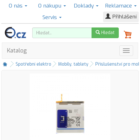
O nás
O nákupu
Doklady
Reklamace
Přihlášení
Servis
Hledat
Katalog
Spotřební elektro
Mobily, tablety
Příslušenství pro mob