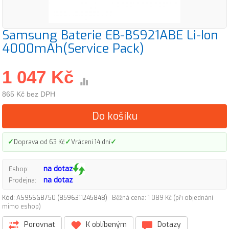
Samsung Baterie EB-BS921ABE Li-Ion
4000mAh(Service Pack)
1 047 Kč
865 Kč bez DPH
Do košíku
✓
✓
✓
Doprava od 63 Kč
Vrácení 14 dní
na dotaz
Eshop:
na dotaz
Prodejna:
Kód: AS95SGB750 (8596311245848)
Běžná cena: 1 089 Kč (při objednání
mimo eshop)
Porovnat
K oblíbeným
Dotazy