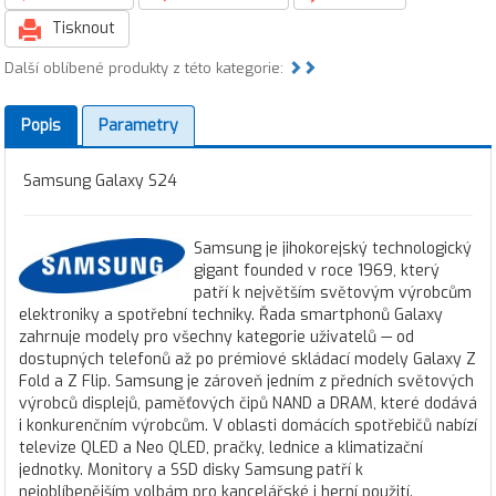
Tisknout
Další oblíbené produkty z této kategorie:
Popis
Parametry
Samsung Galaxy S24
Samsung je jihokorejský technologický
gigant founded v roce 1969, který
patří k největším světovým výrobcům
elektroniky a spotřební techniky. Řada smartphonů Galaxy
zahrnuje modely pro všechny kategorie uživatelů — od
dostupných telefonů až po prémiové skládací modely Galaxy Z
Fold a Z Flip. Samsung je zároveň jedním z předních světových
výrobců displejů, paměťových čipů NAND a DRAM, které dodává
i konkurenčním výrobcům. V oblasti domácích spotřebičů nabízí
televize QLED a Neo QLED, pračky, lednice a klimatizační
jednotky. Monitory a SSD disky Samsung patří k
nejoblíbenějším volbám pro kancelářské i herní použití.