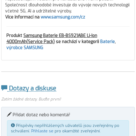
Společnost dlouhodobě investuje do vývoje nových technologií
včetně 5G, AI a udržitelné výroby.
Více informací na
www.samsung.com/cz
Produkt
Samsung Baterie EB-BS921ABE Li-Ion
4000mAh(Service Pack)
se nachází v kategorii
Baterie
,
výrobce SAMSUNG
Dotazy a diskuse
Zatím žádné dotazy. Buďte první!
Přidat dotaz nebo komentář
Příspěvky nepřihlášených uživatelů jsou zveřejněny po
schválení.
Přihlaste se
pro okamžité zveřejnění.