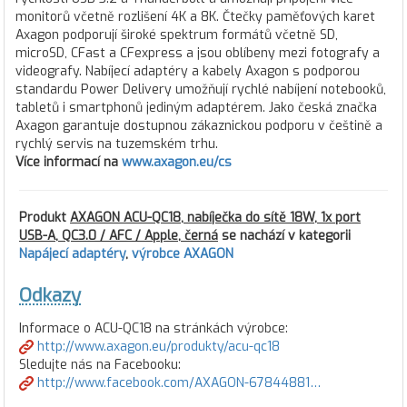
monitorů včetně rozlišení 4K a 8K. Čtečky paměťových karet
Axagon podporují široké spektrum formátů včetně SD,
microSD, CFast a CFexpress a jsou oblíbeny mezi fotografy a
videografy. Nabíjecí adaptéry a kabely Axagon s podporou
standardu Power Delivery umožňují rychlé nabíjení notebooků,
tabletů i smartphonů jediným adaptérem. Jako česká značka
Axagon garantuje dostupnou zákaznickou podporu v češtině a
rychlý servis na tuzemském trhu.
Více informací na
www.axagon.eu/cs
Produkt
AXAGON ACU-QC18, nabíječka do sítě 18W, 1x port
USB-A, QC3.0 / AFC / Apple, černá
se nachází v kategorii
Napájecí adaptéry
,
výrobce AXAGON
Odkazy
Informace o ACU-QC18 na stránkách výrobce:
http://www.axagon.eu/produkty/acu-qc18
Sledujte nás na Facebooku:
http://www.facebook.com/AXAGON-67844881…