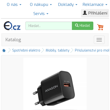
O nás
O nákupu
Doklady
Reklamace
Přihlášení
Servis
Hledat
Katalog
Spotřební elektro
Mobily, tablety
Příslušenství pro mob