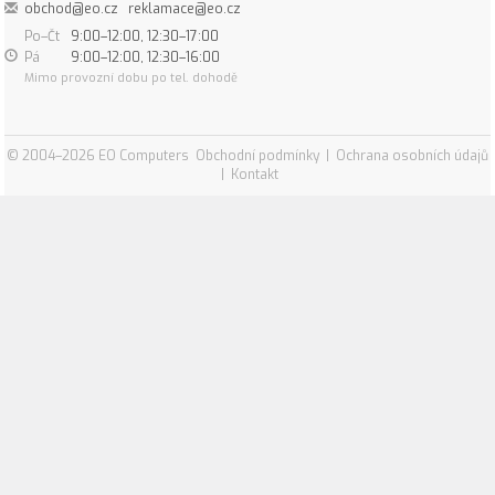
obchod@eo.cz
reklamace@eo.cz
Po–Čt
9:00–12:00, 12:30–17:00
Pá
9:00–12:00, 12:30–16:00
Mimo provozní dobu po tel. dohodě
© 2004–2026 EO Computers
Obchodní podmínky
|
Ochrana osobních údajů
|
Kontakt