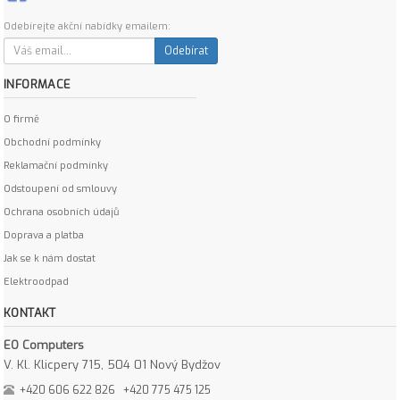
Odebírejte akční nabídky emailem:
Odebírat
INFORMACE
O firmě
Obchodní podmínky
Reklamační podmínky
Odstoupení od smlouvy
Ochrana osobních údajů
Doprava a platba
Jak se k nám dostat
Elektroodpad
KONTAKT
EO Computers
V. Kl. Klicpery 715, 504 01 Nový Bydžov
+420 606 622 826
+420 775 475 125