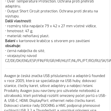
• Over Temperature Protection. Ochrana proti přehřátí
adaptéru.
• Output Short Circuit protection. Ochrana proti zkratu na
výstupu.
Další vlastnosti:
• rozměry těla napáječe 79 x 42 x 27 mm včetně vidlice,
• hmotnost: 47 g,
• materiál: nehořlavý plast.
Balení
v kartonové krabičce s otvorem pro zavěšení
obsahuje:
• černá nabíječka do sítě,
• vícejazyčný návod
CZ/DE/DK/ENG/ESP/FIN/FR/GR/HR/HU/IT/NL/PL/PT/RO/RU/SK/S
Axagon je česká značka USB příslušenství a adaptérů founded
v roce 2005, která se specializuje na USB huby, dokovací
stanice, čtečky karet, síťové adaptéry a nabíjecí řešení.
Produkty Axagon jsou navrženy pro uživatele notebooků a
ultrabooků, kteří potřebují rozšířit omezený počet portů o USB-
A, USB-C, HDMI, DisplayPort, ethernet nebo čtečku karet.
Dokovací stanice řady DOCKING a HMC podporují přenosové
rychlosti USB 3.2 a Thunderbolt a umožňují připojení více