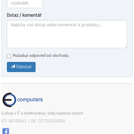
Dotaz / komentář
Požaduji odpověď od obchodu
Odeslat
E-shop s IT a elektronikou. Vždy najdeme řešení!
IČO: 86705342 | DIČ: CZ7702023098