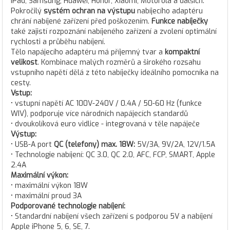
iPad, Samsung, Huawei, Honor, Xiaomi, Motorola a dalších.
Pokročilý
systém ochran na výstupu
nabíjecího adaptéru
chrání nabíjené zařízení před poškozením.
Funkce nabíječky
také zajistí rozpoznání nabíjeného zařízení a zvolení optimální
rychlosti a průběhu nabíjení.
Tělo napájecího adaptéru má příjemný tvar a
kompaktní
velikost
. Kombinace malých rozměrů a širokého rozsahu
vstupního napětí dělá z této nabíječky ideálního pomocníka na
cesty.
Vstup:
• vstupní napětí AC 100V-240V / 0.4A / 50-60 Hz (funkce
WIV), podporuje více národních napájecích standardů
• dvoukolíková euro vidlice - integrovaná v těle napáječe
Výstup:
• USB-A port
QC (telefony) max. 18W:
5V/3A, 9V/2A, 12V/1.5A
• Technologie nabíjení: QC 3.0, QC 2.0, AFC, FCP, SMART, Apple
2.4A
Maximální výkon:
• maximální výkon 18W
• maximální proud 3A
Podporované technologie nabíjení:
• Standardní nabíjení všech zařízení s podporou 5V a nabíjení
Apple iPhone 5, 6, SE, 7.