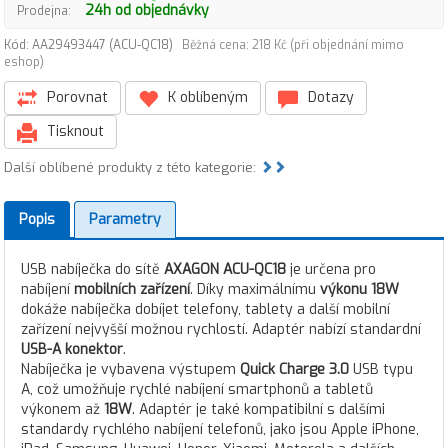
24h od objednávky
Prodejna:
Kód: AA29493447 (ACU-QC18)
Běžná cena: 218 Kč (při objednání mimo
eshop)
Porovnat
K oblíbeným
Dotazy
Tisknout
Další oblíbené produkty z této kategorie:
Popis
Parametry
USB nabíječka do sítě
AXAGON ACU-QC18
je určena pro
nabíjení
mobilních zařízení
. Díky maximálnímu
výkonu 18W
dokáže nabíječka dobíjet telefony, tablety a další mobilní
zařízení nejvyšší možnou rychlostí. Adaptér nabízí standardní
USB-A konektor
.
Nabíječka je vybavena výstupem
Quick Charge 3.0
USB typu
A, což umožňuje rychlé nabíjení smartphonů a tabletů
výkonem až
18W
. Adaptér je také kompatibilní s dalšími
standardy rychlého nabíjení telefonů, jako jsou Apple iPhone,