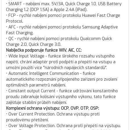
• SMART - nabíjení max. 5V/3A, Quick Charge 1.0, USB Battery
Charging 1.2 (DCP 1.5A) a Apple 2.4A (iPad).
• FCP - rychlé nabíjení pomocí protokolu Huawei Fast Charge
Protocol.
• AFC - rychlé nabíjení pomocí protokolu Samsung Adaptive
Fast Charging.
• QC - rychlé nabíjení pomocí protokolu Qualcomm Quick
Charge 2.0, Quick Charge 3.0.
Nabíječka podporuje funkce WIV, AIC, CC:
• Wide Input Voltage - funkce širokého rozsahu vstupního
napětí, chrání adaptér proti podpětí a přepětí na vstupu a
umožní použití více "národních napájecích standardů".
• Automatic Intelligent Communication - funkce
automatického rozpoznání připojeného zařízení pro zvolení
optimálních parametrů nabíjení.
• Constant output Current - funkce udržování konstantního
proudu zabraňuje kolísání výstupního výkonu, tato funkce
zajišťuje stabilní průběh nabíjení.
Komplexní ochrana výstupu: OCP, OVP, OTP, OSP:
• Over Current Protection. Ochrana výstupu proti
proudovému přetížení.
• Over Voltage Protection. Ochrana proti přepětí na výstupu.