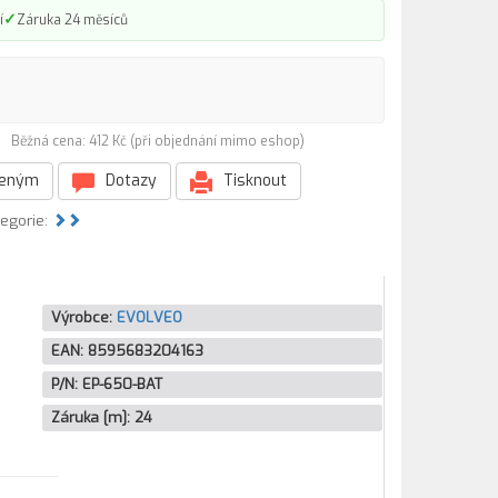
✓
í
Záruka 24 měsíců
T)
Běžná cena: 412 Kč (při objednání mimo eshop)
beným
Dotazy
Tisknout
tegorie:
Výrobce:
EVOLVEO
EAN:
8595683204163
P/N:
EP-650-BAT
Záruka [m]:
24