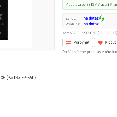
✓
✓
Doprava od 63 Kč
Vrácení 14 dn
na dotaz
Eshop:
na dotaz
Prodejna:
Kód: AE2055159658717 (EP-650-BA
Porovnat
K oblí
Další oblíbené produkty z této ka
 XG (PartNo: EP-650)