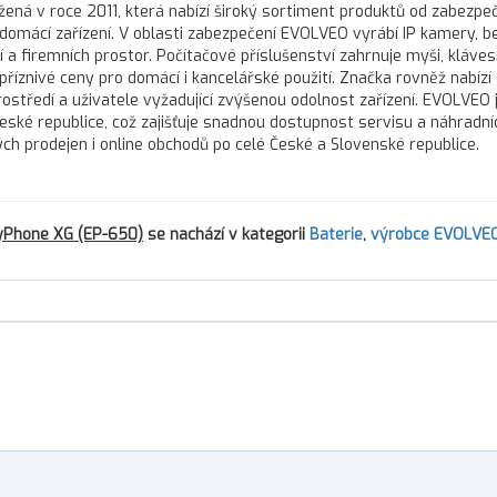
ená v roce 2011, která nabízí široký sortiment produktů od zabezpe
 domácí zařízení. V oblasti zabezpečení EVOLVEO vyrábí IP kamery, 
a firemních prostor. Počítačové příslušenství zahrnuje myši, kláves
říznivé ceny pro domácí i kancelářské použití. Značka rovněž nabízí
středí a uživatele vyžadující zvýšenou odolnost zařízení. EVOLVEO 
ké republice, což zajišťuje snadnou dostupnost servisu a náhradníc
h prodejen i online obchodů po celé České a Slovenské republice.
yPhone XG (EP-650)
se nachází v kategorii
Baterie
,
výrobce EVOLVE