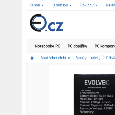
O nás
O nákupu
Doklady
Rekl
Notebooky, PC
PC doplňky
PC kompon
Spotřební elektro
Mobily, tablety
Přísl