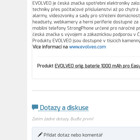
EVOLVEO je česká značka spotřební elektroniky založ
techniky přes počítačové příslušenství až po chytrá
alarmy, videozvonky a sady pro střežení domácností 
headsety, webkamery a herní periferie dostupné za p
mobilní telefony StrongPhone určené pro náročné pro
česká značka s vývojem a zákaznickou podporou v Čes
Produkty EVOLVEO jsou dostupné v tisících kamennýc
Více informací na
www.evolveo.com
Produkt
EVOLVEO orig. baterie 1000 mAh pro Eas
Dotazy a diskuse
Zatím žádné dotazy. Buďte první!
Přidat dotaz nebo komentář