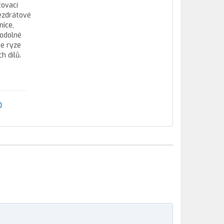
čovací
bezdrátové
nice,
 odolné
je ryze
h dílů.
O