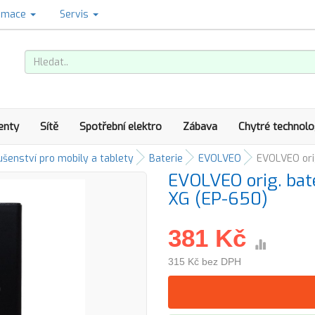
amace
Servis
enty
Sítě
Spotřební elektro
Zábava
Chytré technolo
ušenství pro mobily a tablety
Baterie
EVOLVEO
EVOLVEO ori
EVOLVEO orig. ba
XG (EP-650)
381 Kč
315 Kč bez DPH