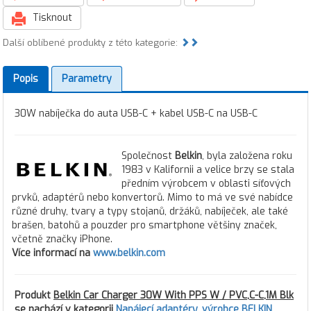
Tisknout
Další oblíbené produkty z této kategorie:
Popis
Parametry
30W nabíječka do auta USB-C + kabel USB-C na USB-C
Společnost
Belkin
, byla založena roku
1983 v Kalifornii a velice brzy se stala
předním výrobcem v oblasti síťových
prvků, adaptérů nebo konvertorů. Mimo to má ve své nabídce
různé druhy, tvary a typy stojanů, držáků, nabíječek, ale také
brašen, batohů a pouzder pro smartphone většiny značek,
včetně značky iPhone.
Více informací na
www.belkin.com
Produkt
Belkin Car Charger 30W With PPS W / PVC,C-C,1M Blk
se nachází v kategorii
Napájecí adaptéry
,
výrobce BELKIN