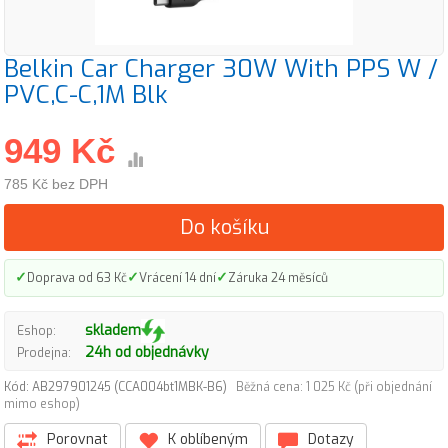
Belkin Car Charger 30W With PPS W /
PVC,C-C,1M Blk
949 Kč
785 Kč bez DPH
Do košíku
✓
✓
✓
Doprava od 63 Kč
Vrácení 14 dní
Záruka 24 měsíců
skladem
Eshop:
24h od objednávky
Prodejna:
Kód: AB297901245 (CCA004bt1MBK-B6)
Běžná cena: 1 025 Kč (při objednání
mimo eshop)
Porovnat
K oblíbeným
Dotazy