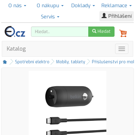
O nás
O nákupu
Doklady
Reklamace
Přihlášení
Servis
Hledat
Katalog
Spotřební elektro
Mobily, tablety
Příslušenství pro mob