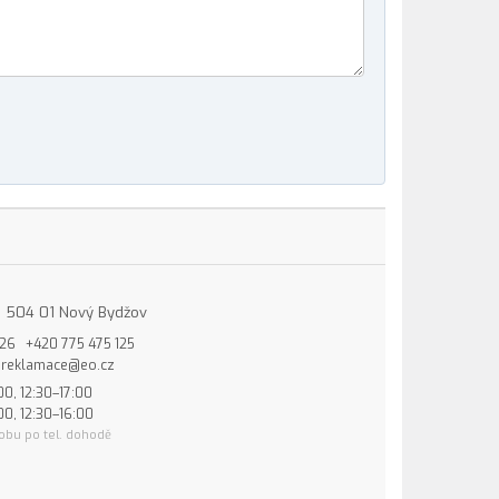
15, 504 01 Nový Bydžov
826
+420 775 475 125
reklamace@eo.cz
00, 12:30–17:00
00, 12:30–16:00
obu po tel. dohodě