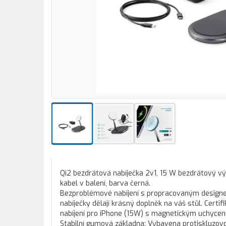
Qi2 bezdrátová nabíječka 2v1, 15 W bezdrátový vý
kabel v balení, barva černá.
Bezproblémové nabíjení s propracovaným designem
nabíječky dělají krásný doplněk na váš stůl. Certif
nabíjení pro iPhone (15W) s magnetickým uchycen
Stabilní gumová základna: Vybavena protiskluzovou