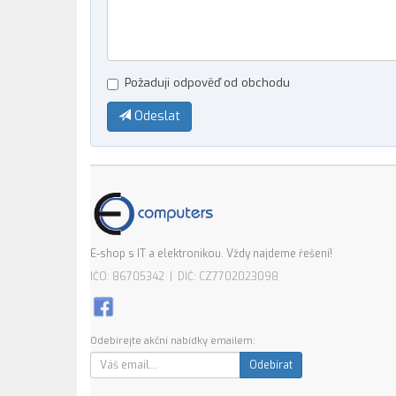
Požaduji odpověď od obchodu
Odeslat
E-shop s IT a elektronikou. Vždy najdeme řešení!
IČO: 86705342 | DIČ: CZ7702023098
Odebírejte akční nabídky emailem:
Odebírat