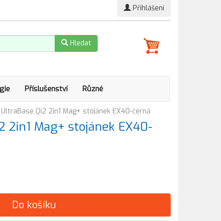
Přihlášení
Hledat
gie
Příslušenství
Různé
 UltraBase Qi2 2in1 Mag+ stojánek EX40-černá
i2 2in1 Mag+ stojánek EX40-
Do košíku