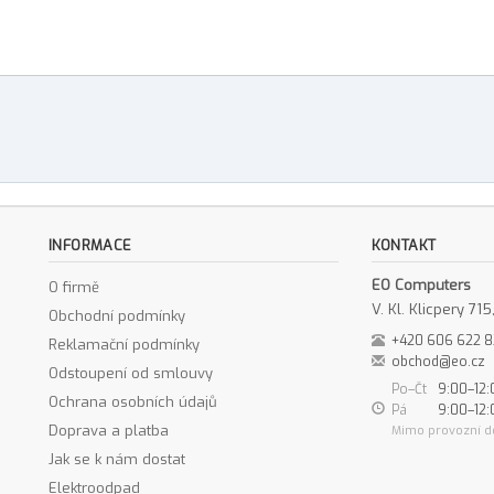
INFORMACE
KONTAKT
EO Computers
O firmě
V. Kl. Klicpery 7
Obchodní podmínky
+420 606 622 
Reklamační podmínky
obchod@eo.cz
Odstoupení od smlouvy
Po–Čt
9:00–12:
Ochrana osobních údajů
Pá
9:00–12:
Doprava a platba
Mimo provozní d
Jak se k nám dostat
Elektroodpad