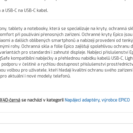
a a USB-C na USB-C kabel.
ony, tablety a notebooky, která se specializuje na kryty, ochranná skl
komfort při používání přenosných zařízení. Ochranné kryty Epico jso
iaomi a dalších oblíbených smartphonů a nabízejí provedení od tenk
mi rohy. Ochranná skla a fólie Epico zajišťují spolehlivou ochranu d
riantách pro standardní i zahnuté displeje. Nabíjecí příslušenství E
Safe kompatibilní nabíječky a přehlednou nabídku kabelů USB-C, Ligh
u podporu v češtině a rychlou dostupnost příslušenství prostřednict
ou volbou pro uživatele, kteří hledají kvalitní ochranu svého zařízení
 pro aktuální i nové modely telefonů.
EX40-černá
se nachází v kategorii
Napájecí adaptéry
,
výrobce EPICO