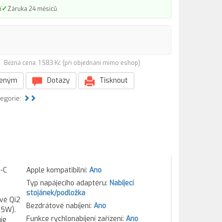
✓
í
Záruka 24 měsíců
4)
Běžná cena: 1 583 Kč (při objednání mimo eshop)
beným
Dotazy
Tisknout
tegorie:
B-C
Apple kompatibilní:
Ano
Typ napájecího adaptéru:
Nabíjecí
stojánek/podložka
ové Qi2
Bezdrátové nabíjení:
Ano
(5W).
Funkce rychlonabíjení zařízení:
Ano
je