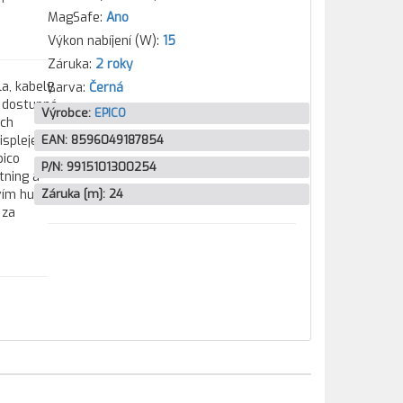
MagSafe:
Ano
Výkon nabíjení (W):
15
Záruka:
2 roky
a, kabely,
Barva:
Černá
u dostupné
Výrobce:
EPICO
ých
ispleje
EAN:
8596049187854
pico
P/N:
9915101300254
tning a
vím husté
Záruka [m]:
24
 za