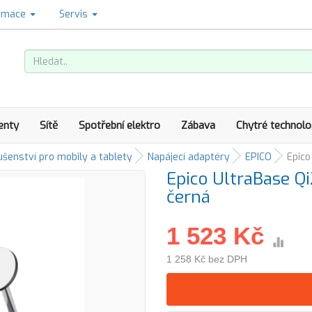
amace
Servis
enty
Sítě
Spotřební elektro
Zábava
Chytré technolo
ušenství pro mobily a tablety
Napájecí adaptéry
EPICO
Epico
Epico UltraBase Q
černá
1 523 Kč
1 258 Kč bez DPH