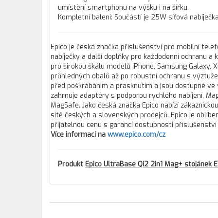
umístění smartphonu na výšku i na šířku.
Kompletní balení: Součástí je 25W síťová nabíječk
Epico je česká značka příslušenství pro mobilní telef
nabíječky a další doplňky pro každodenní ochranu a 
pro širokou škálu modelů iPhone, Samsung Galaxy, X
průhledných obalů až po robustní ochranu s výztužený
před poškrábáním a prasknutím a jsou dostupné ve va
zahrnuje adaptéry s podporou rychlého nabíjení, Mag
MagSafe. Jako česká značka Epico nabízí zákaznicko
sítě českých a slovenských prodejců. Epico je oblíben
přijatelnou cenu s garancí dostupnosti příslušenství
Více informací na
www.epico.com/cz
Produkt
Epico UltraBase Qi2 2in1 Mag+ stojánek 