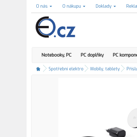
O nás
O nákupu
Doklady
Rekl
Notebooky, PC
PC doplňky
PC kompon
Spotřební elektro
Mobily, tablety
Přísl