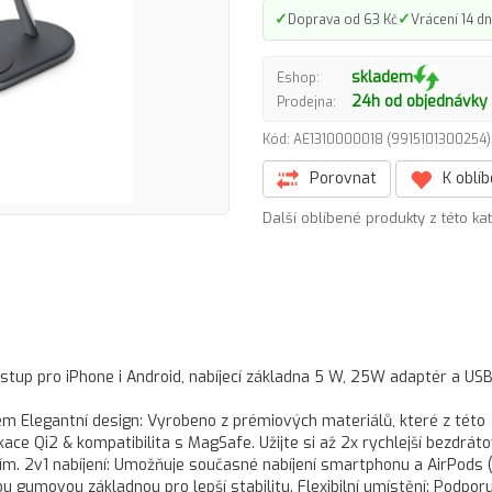
✓
✓
Doprava od 63 Kč
Vrácení 14 dn
skladem
Eshop:
24h od objednávky
Prodejna:
Kód: AE1310000018 (991510130025
Porovnat
K oblí
Další oblíbené produkty z této ka
stup pro iPhone i Android, nabíjecí základna 5 W, 25W adaptér a US
 Elegantní design: Vyrobeno z prémiových materiálů, které z této
ikace Qi2 & kompatibilita s MagSafe. Užijte si až 2x rychlejší bezdrát
ím. 2v1 nabíjení: Umožňuje současné nabíjení smartphonu a AirPods 
 gumovou základnou pro lepší stabilitu. Flexibilní umístění: Podporu