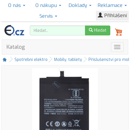
O nás
O nákupu
Doklady
Reklamace
Přihlášení
Servis
Hledat
Katalog
Spotřební elektro
Mobily, tablety
Příslušenství pro mob