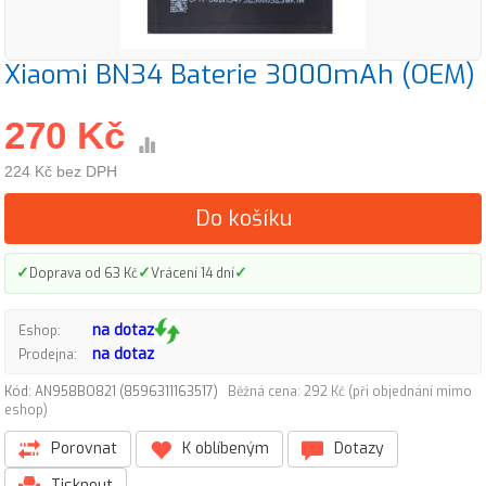
Xiaomi BN34 Baterie 3000mAh (OEM)
270 Kč
224 Kč bez DPH
Do košíku
✓
✓
✓
Doprava od 63 Kč
Vrácení 14 dní
na dotaz
Eshop:
na dotaz
Prodejna:
Kód: AN958BO821 (8596311163517)
Běžná cena: 292 Kč (při objednání mimo
eshop)
Porovnat
K oblíbeným
Dotazy
Tisknout