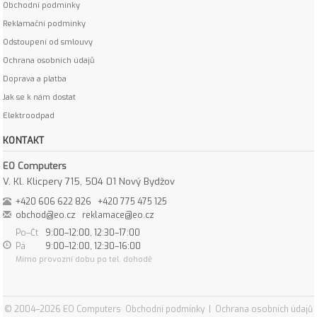
Obchodní podmínky
Reklamační podmínky
Odstoupení od smlouvy
Ochrana osobních údajů
Doprava a platba
Jak se k nám dostat
Elektroodpad
KONTAKT
EO Computers
V. Kl. Klicpery 715, 504 01 Nový Bydžov
+420 606 622 826
+420 775 475 125
obchod@eo.cz
reklamace@eo.cz
Po–Čt
9:00–12:00, 12:30–17:00
Pá
9:00–12:00, 12:30–16:00
Mimo provozní dobu po tel. dohodě
© 2004–2026 EO Computers
Obchodní podmínky
|
Ochrana osobních údajů