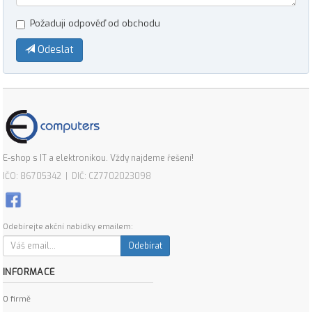
Požaduji odpověď od obchodu
Odeslat
E-shop s IT a elektronikou. Vždy najdeme řešení!
IČO: 86705342 | DIČ: CZ7702023098
Odebírejte akční nabídky emailem:
Odebírat
INFORMACE
O firmě