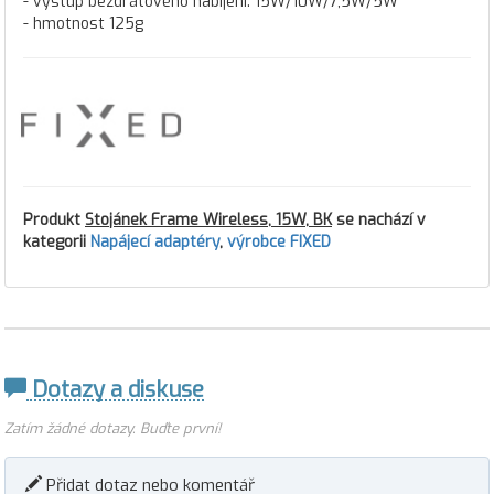
- výstup bezdrátového nabíjení: 15W/10W/7,5W/5W
- hmotnost 125g
Produkt
Stojánek Frame Wireless, 15W, BK
se nachází v
kategorii
Napájecí adaptéry
,
výrobce FIXED
Dotazy a diskuse
Zatím žádné dotazy. Buďte první!
Přidat dotaz nebo komentář