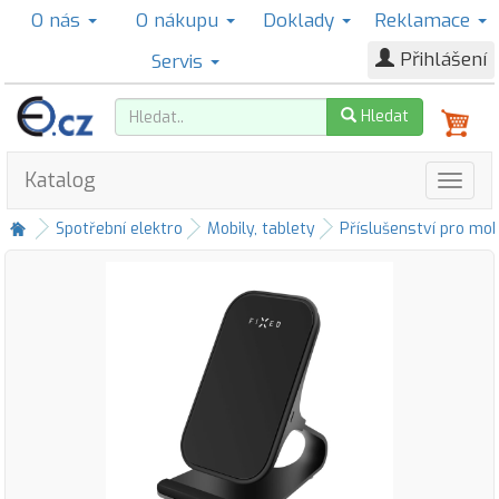
O nás
O nákupu
Doklady
Reklamace
Přihlášení
Servis
Hledat
Katalog
Spotřební elektro
Mobily, tablety
Příslušenství pro mob