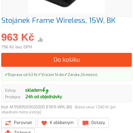
Stojánek Frame Wireless, 15W, BK
963 Kč
796 Kč bez DPH
Do košíku
✓
✓
✓
Doprava od 63 Kč
Vrácení 14 dní
Záruka 24 měsíců
skladem
Eshop:
24h od objednávky
Prodejna:
Kód: AF95895501H20000 (FIXFR-WRL-BK)
Běžná cena: 1 040 Kč (při
objednání mimo eshop)
Porovnat
K oblíbeným
Dotazy
Tisknout