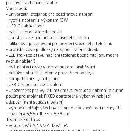
pracovní stůl i noční stolek.
Vlastnosti:
- univerzální stojánek pro bezdrátové nabíjení
- rychlé nabíjení s výkonem 15W
- USB-C nabíjecí port
- nabíjí telefon v ideální pozici
- konstrukce z odolného broušeného hliníku
- silikonové polstrování pro bezpečí vloženého telefonu
- protiskluzové podložky na spodní straně držáku
- LED indikace stavu nabíjení (zelená: běžné nabíjení, modrá:
rychlé nabíjení)
- dvě nabíjecí cívky s ochranou proti přehřívání
- dokáže dobíjet i telefon v pouzdře nebo krytu
- kompatibilní s Qi nabíjením
- USB-C kabel součástí balení
- Upozornění: pro využití maximální rychlosti nabíjení je nutné
použít pro stojánek FIXED dostatečně výkonný nabíjecí
adaptér (není součástí balení)
- výrobek splňuje všechny zákonné a bezpečností normy EU
- rozměry 6,66 x 10,34 x 8,38 cm
Technické detaily:
- vstup: 5V/3 A, 9V/2A, 12V/1,5A