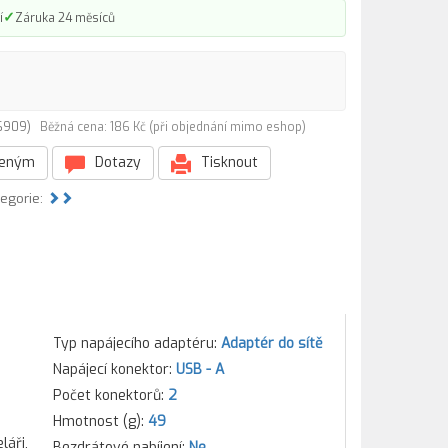
✓
í
Záruka 24 měsíců
06909)
Běžná cena: 186 Kč (při objednání mimo eshop)
beným
Dotazy
Tisknout
tegorie:
Typ napájecího adaptéru:
Adaptér do sítě
Napájecí konektor:
USB - A
Počet konektorů:
2
Hmotnost (g):
49
áři,
Bezdrátové nabíjení:
Ne