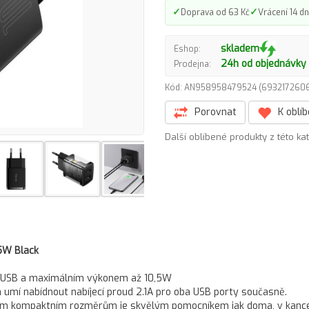
✓
✓
Doprava od 63 Kč
Vrácení 14 dn
skladem
Eshop:
24h od objednávky
Prodejna:
Kód: AN958958479524 (69321726
Porovnat
K oblí
Další oblíbené produkty z této ka
5W Black
 USB a maximálním výkonem až 10,5W
 umí nabídnout nabíjecí proud 2.1A pro oba USB porty současně.
vým kompaktním rozměrům je skvělým pomocníkem jak doma, v kancel