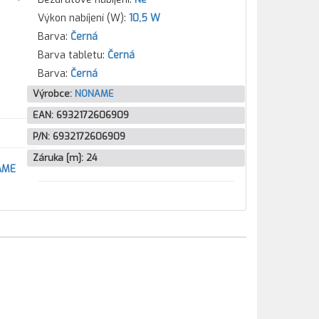
Výkon nabíjení (W):
10,5 W
Barva:
Černá
Barva tabletu:
Černá
Barva:
Černá
Výrobce:
NONAME
EAN:
6932172606909
P/N:
6932172606909
Záruka [m]:
24
AME