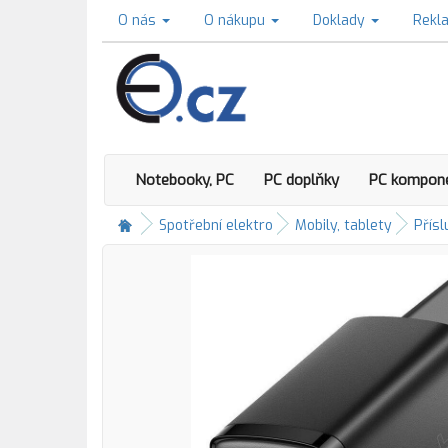
O nás
O nákupu
Doklady
Rekl
Notebooky, PC
PC doplňky
PC kompon
Spotřební elektro
Mobily, tablety
Přísl