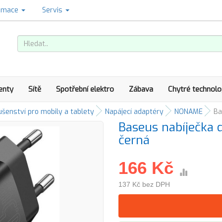
amace
Servis
enty
Sítě
Spotřební elektro
Zábava
Chytré technolo
ušenství pro mobily a tablety
Napájecí adaptéry
NONAME
Ba
Baseus nabíječka 
černá
166 Kč
137 Kč bez DPH