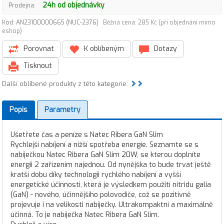
24h od objednávky
Prodejna:
Kód: AN23100000665 (NUC-2376)
Běžná cena: 285 Kč (při objednání mimo
eshop)
Porovnat
K oblíbeným
Dotazy
Tisknout
Další oblíbené produkty z této kategorie:
Popis
Parametry
Ušetřete čas a peníze s Natec Ribera GaN Slim
Rychlejší nabíjení a nižší spotřeba energie. Seznamte se s
nabíječkou Natec Ribera GaN Slim 20W, se kterou doplníte
energii 2 zařízením najednou. Od nynějška to bude trvat ještě
kratší dobu díky technologii rychlého nabíjení a vyšší
energetické účinnosti, která je výsledkem použití nitridu galia
(GaN) - nového, účinnějšího polovodiče, což se pozitivně
projevuje i na velikosti nabíječky. Ultrakompaktní a maximálně
účinná. To je nabíječka Natec Ribera GaN Slim.