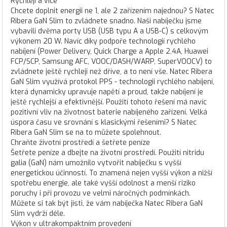
Rychleji a více
Chcete doplnit energii ne 1, ale 2 zařízením najednou? S Natec
Ribera GaN Slim to zvládnete snadno. Naši nabíječku jsme
vybavili dvěma porty USB (USB typu A a USB-C) s celkovým
výkonem 20 W. Navíc díky podpoře technologií rychlého
nabíjení (Power Delivery, Quick Charge a Apple 2,4A, Huawei
FCP/SCP, Samsung AFC, VOOC/DASH/WARP, SuperVOOCV) to
zvládnete ještě rychleji než dříve, a to není vše. Natec Ribera
GaN Slim využívá protokol PPS - technologii rychlého nabíjení,
která dynamicky upravuje napětí a proud, takže nabíjení je
ještě rychlejší a efektivnější. Použití tohoto řešení má navíc
pozitivní vliv na životnost baterie nabíjeného zařízení. Velká
úspora času ve srovnání s klasickými řešeními? S Natec
Ribera GaN Slim se na to můžete spolehnout.
Chraňte životní prostředí a šetřete peníze
Šetřete peníze a dbejte na životní prostředí. Použití nitridu
galia (GaN) nám umožnilo vytvořit nabíječku s vyšší
energetickou účinností. To znamená nejen vyšší výkon a nižší
spotřebu energie, ale také vyšší odolnost a menší riziko
poruchy i při provozu ve velmi náročných podmínkách.
Můžete si tak být jisti, že vám nabíječka Natec Ribera GaN
Slim vydrží déle.
Výkon v ultrakompaktním provedení