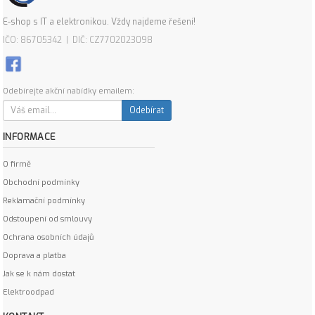
E-shop s IT a elektronikou. Vždy najdeme řešení!
IČO: 86705342 | DIČ: CZ7702023098
Odebírejte akční nabídky emailem:
Odebírat
INFORMACE
O firmě
Obchodní podmínky
Reklamační podmínky
Odstoupení od smlouvy
Ochrana osobních údajů
Doprava a platba
Jak se k nám dostat
Elektroodpad