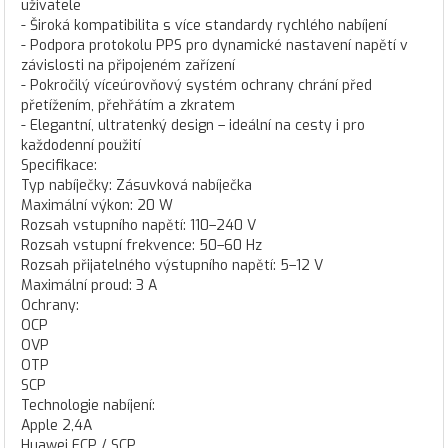
uživatele
- Široká kompatibilita s více standardy rychlého nabíjení
- Podpora protokolu PPS pro dynamické nastavení napětí v
závislosti na připojeném zařízení
- Pokročilý víceúrovňový systém ochrany chrání před
přetížením, přehřátím a zkratem
- Elegantní, ultratenký design – ideální na cesty i pro
každodenní použití
Specifikace:
Typ nabíječky: Zásuvková nabíječka
Maximální výkon: 20 W
Rozsah vstupního napětí: 110–240 V
Rozsah vstupní frekvence: 50–60 Hz
Rozsah přijatelného výstupního napětí: 5–12 V
Maximální proud: 3 A
Ochrany:
OCP
OVP
OTP
SCP
Technologie nabíjení:
Apple 2,4A
Huawei FCP / SCP