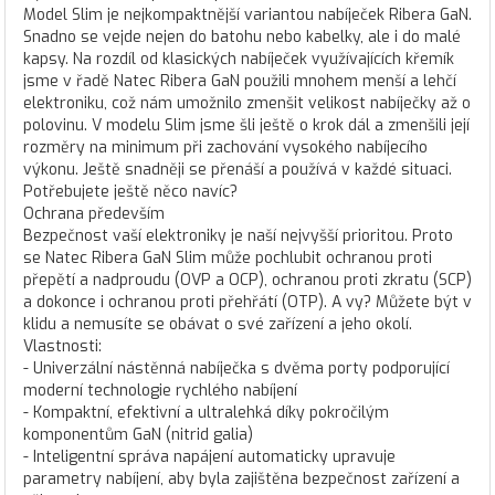
Model Slim je nejkompaktnější variantou nabíječek Ribera GaN.
Snadno se vejde nejen do batohu nebo kabelky, ale i do malé
kapsy. Na rozdíl od klasických nabíječek využívajících křemík
jsme v řadě Natec Ribera GaN použili mnohem menší a lehčí
elektroniku, což nám umožnilo zmenšit velikost nabíječky až o
polovinu. V modelu Slim jsme šli ještě o krok dál a zmenšili její
rozměry na minimum při zachování vysokého nabíjecího
výkonu. Ještě snadněji se přenáší a používá v každé situaci.
Potřebujete ještě něco navíc?
Ochrana především
Bezpečnost vaší elektroniky je naší nejvyšší prioritou. Proto
se Natec Ribera GaN Slim může pochlubit ochranou proti
přepětí a nadproudu (OVP a OCP), ochranou proti zkratu (SCP)
a dokonce i ochranou proti přehřátí (OTP). A vy? Můžete být v
klidu a nemusíte se obávat o své zařízení a jeho okolí.
Vlastnosti:
- Univerzální nástěnná nabíječka s dvěma porty podporující
moderní technologie rychlého nabíjení
- Kompaktní, efektivní a ultralehká díky pokročilým
komponentům GaN (nitrid galia)
- Inteligentní správa napájení automaticky upravuje
parametry nabíjení, aby byla zajištěna bezpečnost zařízení a