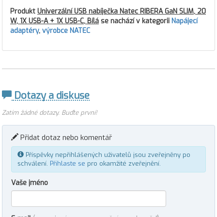
Produkt
Univerzální USB nabíječka Natec RIBERA GaN SLIM, 20
W, 1X USB-A + 1X USB-C, Bílá
se nachází v kategorii
Napájecí
adaptéry
,
výrobce NATEC
Dotazy a diskuse
Zatím žádné dotazy. Buďte první!
Přidat dotaz nebo komentář
Příspěvky nepřihlášených uživatelů jsou zveřejněny po
schválení.
Přihlaste se
pro okamžité zveřejnění.
Vaše jméno