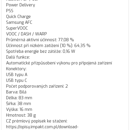
Power Delivery
PSS
Quick Charge
Samsung AFC
SuperVOOC
VOOC / DASH / WARP
Průměrná aktivní účinnost: 77,08 %
Účinnost při nízkém zatížení (10 %): 64,35 %
Spotřeba energie bez zátěže: 0,16 W
Další funkce:
Automatické přizpůsobení výkonu pro připojená zařízení
Konektory:
USB typu A
USB typu C
Počet podporovaných zařízení: 2
Barva: Bílá
Délka: 83 mm
Šířka: 38 mm
Výška: 16 mm
Hmotnost: 38 g
CZ prémiový popisek ke stažení:
https://opisy.impakt.com.pl/download-