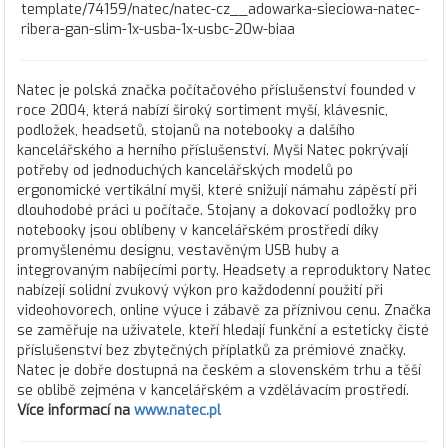
template/74159/natec/natec-cz__adowarka-sieciowa-natec-
ribera-gan-slim-1x-usba-1x-usbc-20w-biaa
Natec je polská značka počítačového příslušenství founded v
roce 2004, která nabízí široký sortiment myší, klávesnic,
podložek, headsetů, stojanů na notebooky a dalšího
kancelářského a herního příslušenství. Myši Natec pokrývají
potřeby od jednoduchých kancelářských modelů po
ergonomické vertikální myši, které snižují námahu zápěstí při
dlouhodobé práci u počítače. Stojany a dokovací podložky pro
notebooky jsou oblíbeny v kancelářském prostředí díky
promyšlenému designu, vestavěným USB huby a
integrovaným nabíjecími porty. Headsety a reproduktory Natec
nabízejí solidní zvukový výkon pro každodenní použití při
videohovorech, online výuce i zábavě za příznivou cenu. Značka
se zaměřuje na uživatele, kteří hledají funkční a esteticky čisté
příslušenství bez zbytečných příplatků za prémiové značky.
Natec je dobře dostupná na českém a slovenském trhu a těší
se oblibě zejména v kancelářském a vzdělávacím prostředí.
Více informací na
www.natec.pl