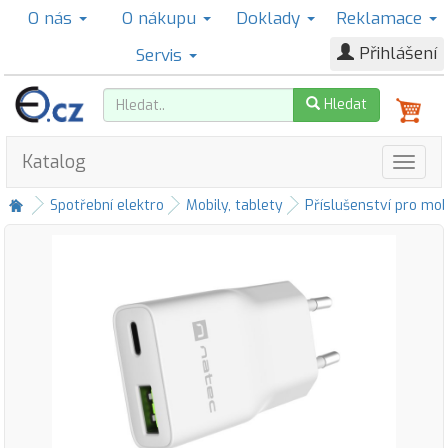
O nás
O nákupu
Doklady
Reklamace
Přihlášení
Servis
Hledat
Katalog
Spotřební elektro
Mobily, tablety
Příslušenství pro mob