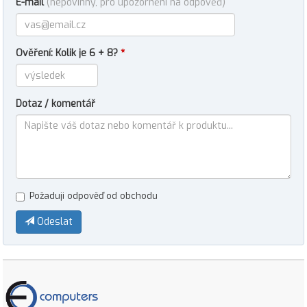
E-mail
(nepovinný, pro upozornění na odpověď)
Ověření: Kolik je 6 + 8?
*
Dotaz / komentář
Požaduji odpověď od obchodu
Odeslat