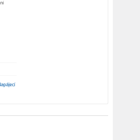
ní
Napájecí