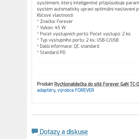
systémem, který inteligentně přizpůsobuje parame
systém automaticky upraví optimální nastavení pr
Klíčové vlastnosti
* Značka: Forever
* Výkon: 45 W
* Počet výstupních portů: Počet výstupů: 2 ks
* Typ výstupního portu: 2 ks: USB-C/USB
* Další informace: QC standard
* Standard PD
Produkt
Rychlonabíječka do sítě Forever GaN TC-
adaptéry
,
výrobce FOREVER
Dotazy a diskuse