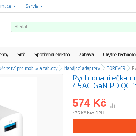
amace
Servis
enty
Sítě
Spotřební elektro
Zábava
Chytré technolo
ušenství pro mobily a tablety
Napájecí adaptéry
FOREVER
R
Rychlonabíječka d
45AC GaN PD QC 1
574 Kč
475 Kč bez DPH