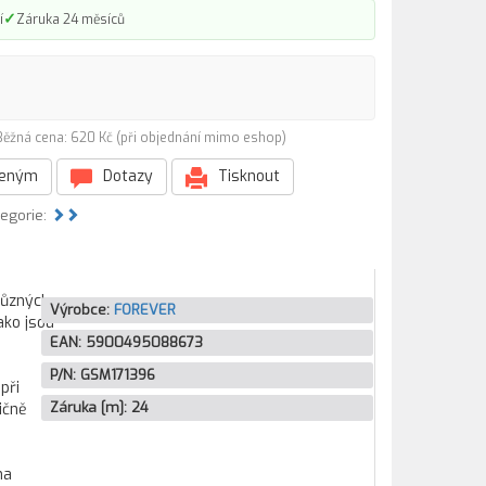
✓
í
Záruka 24 měsíců
Běžná cena: 620 Kč (při objednání mimo eshop)
beným
Dotazy
Tisknout
tegorie:
různých
Výrobce:
FOREVER
ako jsou
EAN:
5900495088673
P/N:
GSM171396
při
Záruka [m]:
24
ičně
na