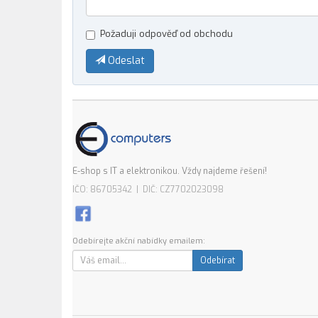
Požaduji odpověď od obchodu
Odeslat
E-shop s IT a elektronikou. Vždy najdeme řešení!
IČO: 86705342 | DIČ: CZ7702023098
Odebírejte akční nabídky emailem:
Odebírat