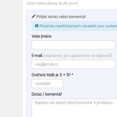
Zatím žádné dotazy. Buďte první!
Přidat dotaz nebo komentář
Příspěvky nepřihlášených uživatelů jsou zveřej
Vaše jméno
E-mail
(nepovinný, pro upozornění na odpověď)
Ověření: Kolik je 5 + 9?
*
Dotaz / komentář