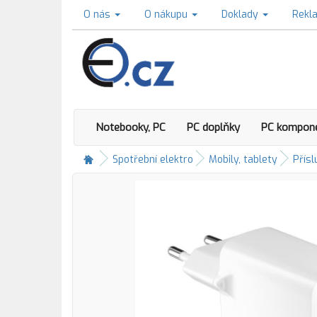
O nás
O nákupu
Doklady
Rekl
Notebooky, PC
PC doplňky
PC kompon
Spotřební elektro
Mobily, tablety
Přísl