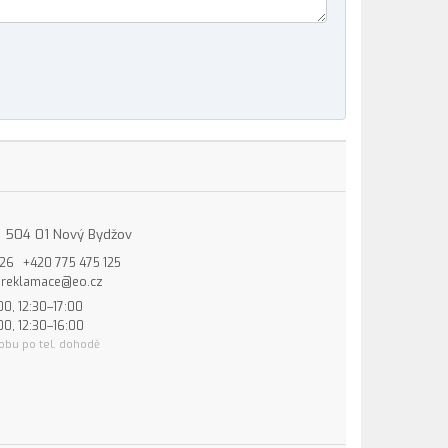
15, 504 01 Nový Bydžov
826
+420 775 475 125
reklamace@eo.cz
00, 12:30–17:00
00, 12:30–16:00
obu po tel. dohodě