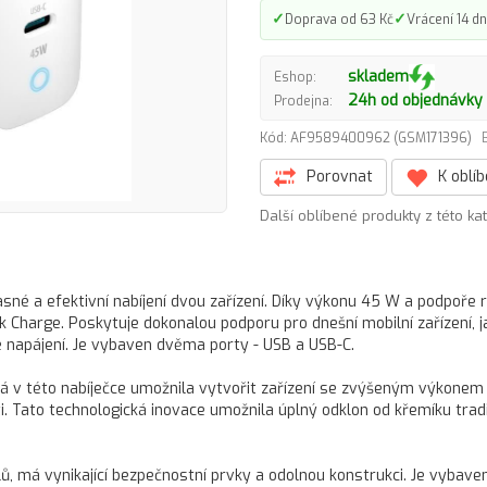
✓
✓
Doprava od 63 Kč
Vrácení 14 dn
skladem
Eshop:
24h od objednávky
Prodejna:
Kód: AF9589400962 (GSM171396)
Porovnat
K oblí
Další oblíbené produkty z této ka
né a efektivní nabíjení dvou zařízení. Díky výkonu 45 W a podpoře 
k Charge. Poskytuje dokonalou podporu pro dnešní mobilní zařízení, j
é napájení. Je vybaven dvěma porty - USB a USB-C.
itá v této nabíječce umožnila vytvořit zařízení se zvýšeným výkonem 
. Tato technologická inovace umožnila úplný odklon od křemíku trad
lů, má vynikající bezpečnostní prvky a odolnou konstrukci. Je vybave