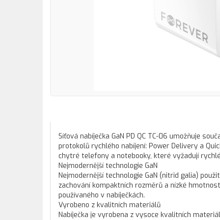
Síťová nabíječka GaN PD QC TC-06 umožňuje součas
protokolů rychlého nabíjení: Power Delivery a Quic
chytré telefony a notebooky, které vyžadují rychl
Nejmodernější technologie GaN
Nejmodernější technologie GaN (nitrid galia) použ
zachování kompaktních rozměrů a nízké hmotnosti
používaného v nabíječkách.
Vyrobeno z kvalitních materiálů
Nabíječka je vyrobena z vysoce kvalitních materiá