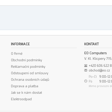
INFORMACE
KONTAKT
EO Computers
O firmě
V. Kl. Klicpery 7
Obchodní podmínky
+420 606 622 
Reklamační podmínky
obchod@eo.cz
Odstoupení od smlouvy
Po–Čt
9:00–12:
Ochrana osobních údajů
Pá
9:00–12:
Doprava a platba
Mimo provozní d
Jak se k nám dostat
Elektroodpad