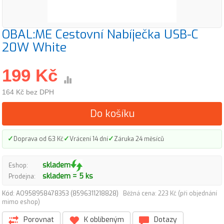
OBAL:ME Cestovní Nabíječka USB-C
20W White
199 Kč
164 Kč bez DPH
Do košíku
✓
✓
✓
Doprava od 63 Kč
Vrácení 14 dní
Záruka 24 měsíců
skladem
Eshop:
skladem = 5 ks
Prodejna:
Kód: AO958958478353 (8596311218828)
Běžná cena: 223 Kč (při objednání
mimo eshop)
Porovnat
K oblíbeným
Dotazy