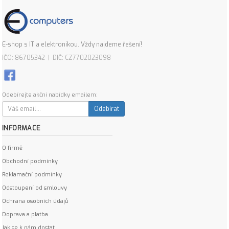
E-shop s IT a elektronikou. Vždy najdeme řešení!
IČO: 86705342 | DIČ: CZ7702023098
Odebírejte akční nabídky emailem:
Odebírat
INFORMACE
O firmě
Obchodní podmínky
Reklamační podmínky
Odstoupení od smlouvy
Ochrana osobních údajů
Doprava a platba
Jak se k nám dostat