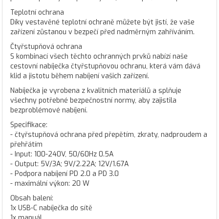
Teplotní ochrana
Díky vestavěné teplotní ochraně můžete být jistí, že vaše
zařízení zůstanou v bezpečí před nadměrným zahříváním.
Čtyřstupňová ochrana
S kombinací všech těchto ochranných prvků nabízí naše
cestovní nabíječka čtyřstupňovou ochranu, která vám dává
klid a jistotu během nabíjení vašich zařízení.
Nabíječka je vyrobena z kvalitních materiálů a splňuje
všechny potřebné bezpečnostní normy, aby zajistila
bezproblémové nabíjení.
Specifikace:
- čtyřstupňová ochrana před přepětím, zkraty, nadproudem a
přehřátím
- Input: 100-240V, 50/60Hz 0.5A
- Output: 5V/3A; 9V/2.22A; 12V/1.67A
- Podpora nabíjení PD 2.0 a PD 3.0
- maximální výkon: 20 W
Obsah balení:
1x USB-C nabíječka do sítě
1x manuál