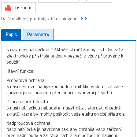
Tisknout
Další oblíbené produkty z této kategorie:
Popis
Parametry
S cestovní nabíječkou OBAL:ME si můžete být jisti, že vaše
elektronické přístroje budou v bezpečí a vždy připraveny k
použití.
Hlavní funkce:
Přepěťová ochrana
S naší cestovní nabíječkou budete mít klid vědomí, že vaše
zařízení jsou chráněna před neočekávanými přepětími.
Ochrana proti zkratu
S naší nabíječkou nebudete muset dělat starosti ohledně
zkratů, které by mohly poškodit vaše elektronické přístroje.
Nadproudová ochrana
Naše nabíječka je navržena tak, aby chránila vaše zařízení
před nadproudy a zajistila rychlé, ale bezpečné nabíjení.