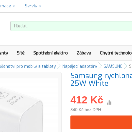
amace
Servis
enty
Sítě
Spotřební elektro
Zábava
Chytré technolo
ušenství pro mobily a tablety
Napájecí adaptéry
SAMSUNG
S
Samsung rychlonab
25W White
412 Kč
340 Kč bez DPH