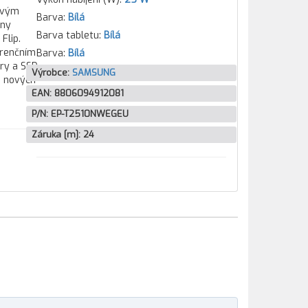
tovým
Barva:
Bílá
hny
Barva tabletu:
Bílá
Flip.
urenčním
Barva:
Bílá
ory a SSD
Výrobce:
SAMSUNG
e nových
EAN:
8806094912081
P/N:
EP-T2510NWEGEU
Záruka [m]:
24