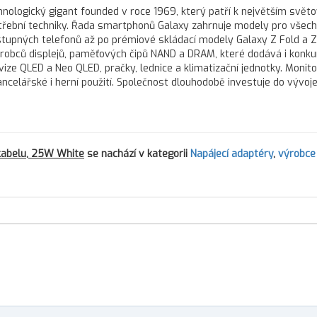
hnologický gigant founded v roce 1969, který patří k největším svě
třební techniky. Řada smartphonů Galaxy zahrnuje modely pro všec
stupných telefonů až po prémiové skládací modely Galaxy Z Fold a Z 
robců displejů, paměťových čipů NAND a DRAM, které dodává i konk
vize QLED a Neo QLED, pračky, lednice a klimatizační jednotky. Monit
ncelářské i herní použití. Společnost dlouhodobě investuje do vývoj
kabelu, 25W White
se nachází v kategorii
Napájecí adaptéry
,
výrobce