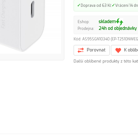
✓
✓
Doprava od 63 Kč
Vrácení 14 dn
skladem
Eshop:
24h od objednávky
Prodejna:
Kód: AS95SGN10340 (EP-T2510NW
Porovnat
K oblí
Další oblíbené produkty z této ka