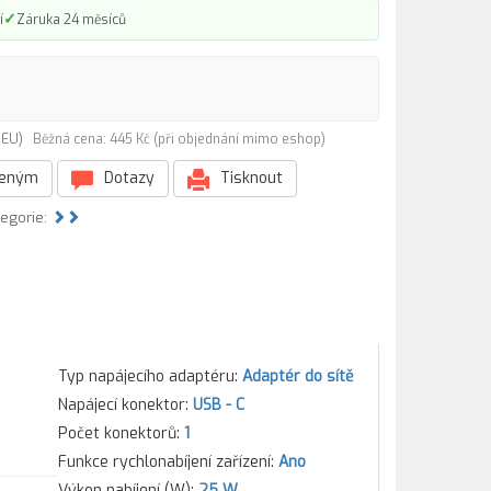
✓
í
Záruka 24 měsíců
EGEU)
Běžná cena: 445 Kč (při objednání mimo eshop)
beným
Dotazy
Tisknout
tegorie:
Typ napájecího adaptéru:
Adaptér do sítě
Napájecí konektor:
USB - C
Počet konektorů:
1
Funkce rychlonabíjení zařízení:
Ano
Výkon nabíjení (W):
25 W