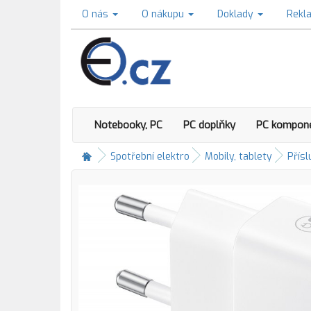
O nás
O nákupu
Doklady
Rekl
Notebooky, PC
PC doplňky
PC kompon
Spotřební elektro
Mobily, tablety
Přísl