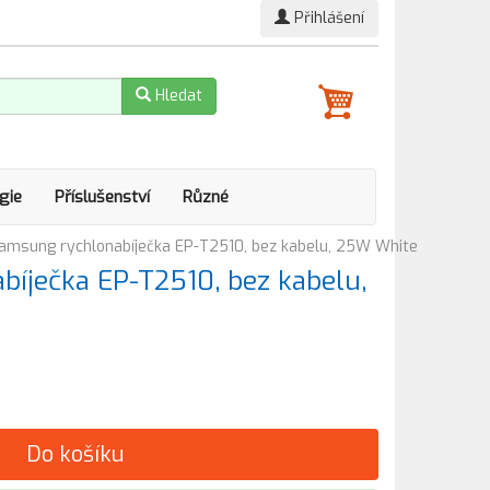
Přihlášení
Hledat
gie
Příslušenství
Různé
amsung rychlonabíječka EP-T2510, bez kabelu, 25W White
íječka EP-T2510, bez kabelu,
Do košíku