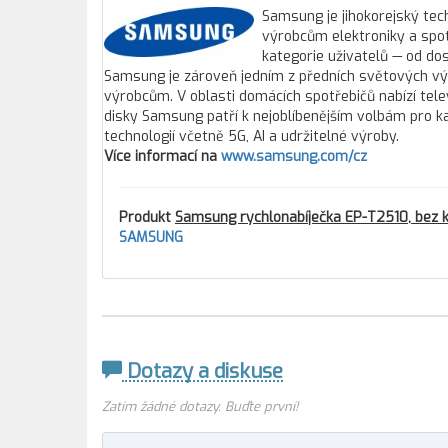
Samsung je jihokorejský tec
výrobcům elektroniky a spo
kategorie uživatelů — od do
Samsung je zároveň jedním z předních světových vý
výrobcům. V oblasti domácích spotřebičů nabízí tele
disky Samsung patří k nejoblíbenějším volbám pro ka
technologií včetně 5G, AI a udržitelné výroby.
Více informací na
www.samsung.com/cz
Produkt
Samsung rychlonabíječka EP-T2510, bez 
SAMSUNG
Dotazy a diskuse
Zatím žádné dotazy. Buďte první!