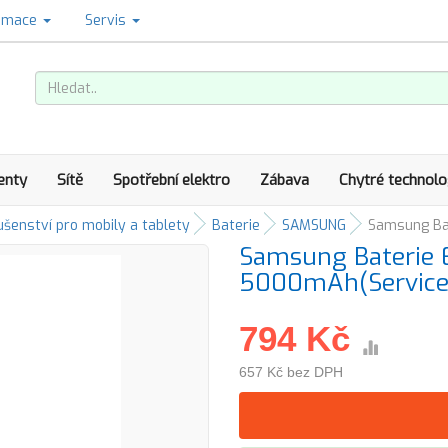
amace
Servis
enty
Sítě
Spotřební elektro
Zábava
Chytré technolo
ušenství pro mobily a tablety
Baterie
SAMSUNG
Samsung Ba
Samsung Baterie 
5000mAh(Service
794 Kč
657 Kč bez DPH