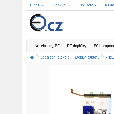
O nás
O nákupu
Doklady
Rekl
Notebooky, PC
PC doplňky
PC kompon
Spotřební elektro
Mobily, tablety
Přísl