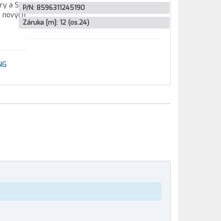
ory a SSD
P/N:
8596311245190
e nových
Záruka [m]:
12 (os.24)
NG