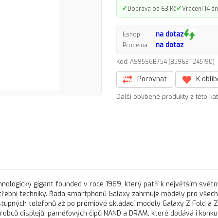
✓
✓
Doprava od 63 Kč
Vrácení 14 dn
na dotaz
Eshop:
na dotaz
Prodejna:
Kód: AS95SGB754 (8596311245190
Porovnat
K oblí
Další oblíbené produkty z této ka
hnologický gigant founded v roce 1969, který patří k největším svě
třební techniky. Řada smartphonů Galaxy zahrnuje modely pro všec
stupných telefonů až po prémiové skládací modely Galaxy Z Fold a Z 
robců displejů, paměťových čipů NAND a DRAM, které dodává i konk