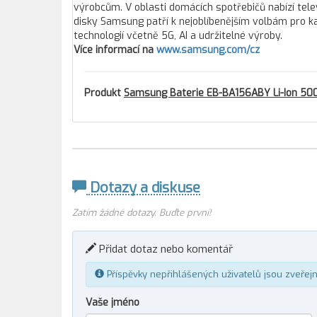
výrobcům. V oblasti domácích spotřebičů nabízí tele
disky Samsung patří k nejoblíbenějším volbám pro ka
technologií včetně 5G, AI a udržitelné výroby.
Více informací na
www.samsung.com/cz
Produkt
Samsung Baterie EB-BA156ABY Li-Ion 50
Dotazy a diskuse
Zatím žádné dotazy. Buďte první!
Přidat dotaz nebo komentář
Příspěvky nepřihlášených uživatelů jsou zveřej
Vaše jméno