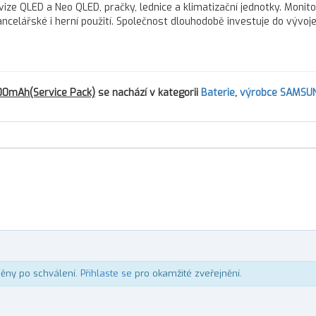
vize QLED a Neo QLED, pračky, lednice a klimatizační jednotky. Monit
ncelářské i herní použití. Společnost dlouhodobě investuje do vývoj
00mAh(Service Pack)
se nachází v kategorii
Baterie
,
výrobce SAMSU
něny po schválení.
Přihlaste se
pro okamžité zveřejnění.