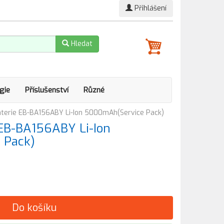
Přihlášení
Hledat
gie
Příslušenství
Různé
terie EB-BA156ABY Li-Ion 5000mAh(Service Pack)
EB-BA156ABY Li-Ion
 Pack)
Do košíku