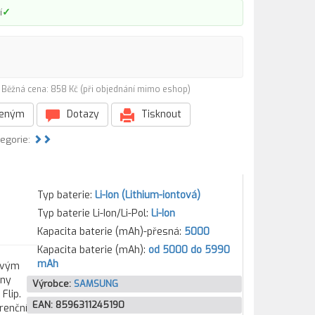
✓
í
)
Běžná cena: 858 Kč (při objednání mimo eshop)
beným
Dotazy
Tisknout
tegorie:
Typ baterie:
Li-Ion (Lithium-iontová)
Typ baterie Li-Ion/Li-Pol:
Li-Ion
Kapacita baterie (mAh)-přesná:
5000
Kapacita baterie (mAh):
od 5000 do 5990
mAh
tovým
hny
Výrobce:
SAMSUNG
Flip.
EAN:
8596311245190
urenčním