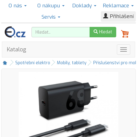
O nás
O nákupu
Doklady
Reklamace
Přihlášení
Servis
Hledat
Katalog
Spotřební elektro
Mobily, tablety
Příslušenství pro mob