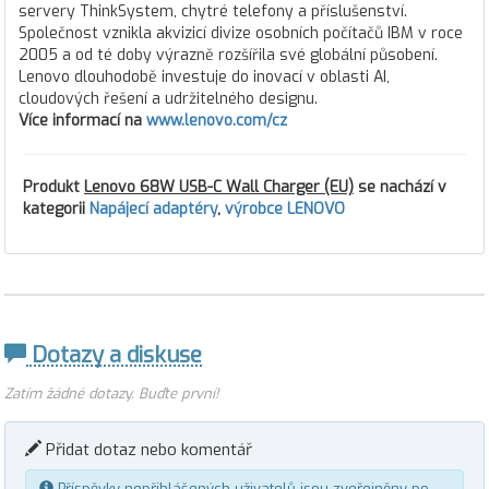
servery ThinkSystem, chytré telefony a příslušenství.
Společnost vznikla akvizicí divize osobních počítačů IBM v roce
2005 a od té doby výrazně rozšířila své globální působení.
Lenovo dlouhodobě investuje do inovací v oblasti AI,
cloudových řešení a udržitelného designu.
Více informací na
www.lenovo.com/cz
Produkt
Lenovo 68W USB-C Wall Charger (EU)
se nachází v
kategorii
Napájecí adaptéry
,
výrobce LENOVO
Dotazy a diskuse
Zatím žádné dotazy. Buďte první!
Přidat dotaz nebo komentář
Příspěvky nepřihlášených uživatelů jsou zveřejněny po