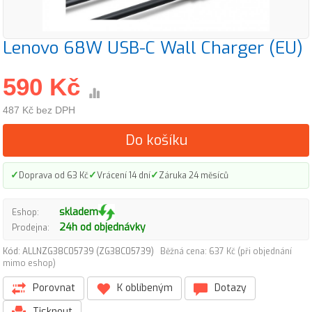
Lenovo 68W USB-C Wall Charger (EU)
590 Kč
487 Kč bez DPH
Do košíku
✓
✓
✓
Doprava od 63 Kč
Vrácení 14 dní
Záruka 24 měsíců
skladem
Eshop:
24h od objednávky
Prodejna:
Kód: ALLNZG38C05739 (ZG38C05739)
Běžná cena: 637 Kč (při objednání
mimo eshop)
Porovnat
K oblíbeným
Dotazy
Tisknout