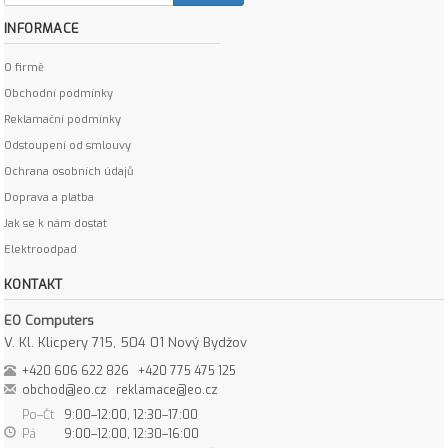
INFORMACE
O firmě
Obchodní podmínky
Reklamační podmínky
Odstoupení od smlouvy
Ochrana osobních údajů
Doprava a platba
Jak se k nám dostat
Elektroodpad
KONTAKT
EO Computers
V. Kl. Klicpery 715, 504 01 Nový Bydžov
+420 606 622 826
+420 775 475 125
obchod@eo.cz
reklamace@eo.cz
Po–Čt
9:00–12:00, 12:30–17:00
Pá
9:00–12:00, 12:30–16:00