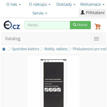
O nás
O nákupu
Doklady
Reklamace
Přihlášení
Servis
Hledat
Katalog
Spotřební elektro
Mobily, tablety
Příslušenství pro mob