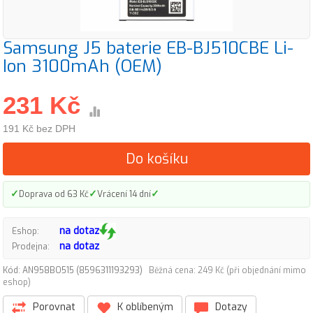
Samsung J5 baterie EB-BJ510CBE Li-
Ion 3100mAh (OEM)
231 Kč
191 Kč bez DPH
Do košíku
✓
✓
✓
Doprava od 63 Kč
Vrácení 14 dní
na dotaz
Eshop:
na dotaz
Prodejna:
Kód: AN958BO515 (8596311193293)
Běžná cena: 249 Kč (při objednání mimo
eshop)
Porovnat
K oblíbeným
Dotazy