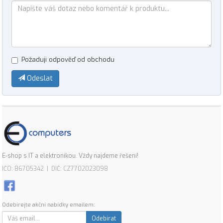
Požaduji odpověď od obchodu
Odeslat
E-shop s IT a elektronikou. Vždy najdeme řešení!
IČO: 86705342 | DIČ: CZ7702023098
Odebírejte akční nabídky emailem:
Odebírat