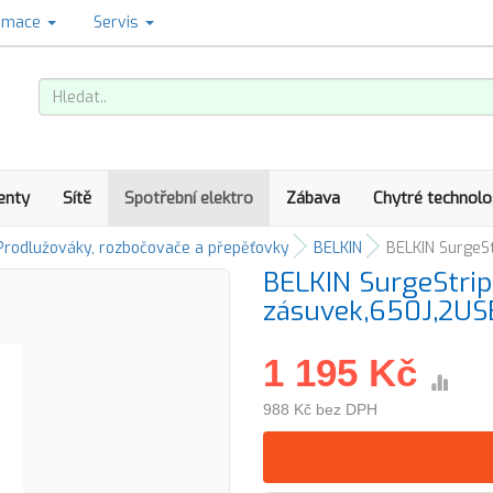
amace
Servis
enty
Sítě
Spotřební elektro
Zábava
Chytré technolo
Prodlužováky, rozbočovače a přepěťovky
BELKIN
BELKIN SurgeS
BELKIN SurgeStrip
zásuvek,650J,2US
1 195 Kč
988 Kč bez DPH