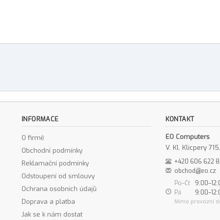
INFORMACE
KONTAKT
EO Computers
O firmě
V. Kl. Klicpery 7
Obchodní podmínky
+420 606 622 
Reklamační podmínky
obchod@eo.cz
Odstoupení od smlouvy
Po–Čt
9:00–12:
Ochrana osobních údajů
Pá
9:00–12:
Doprava a platba
Mimo provozní d
Jak se k nám dostat