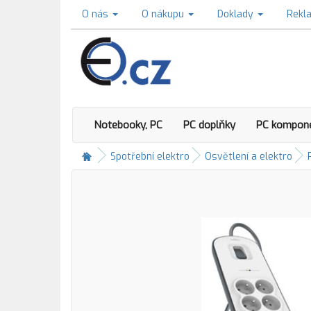
O nás
O nákupu
Doklady
Rekl
Notebooky, PC
PC doplňky
PC kompon
Spotřební elektro
Osvětlení a elektro