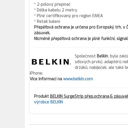
* 2-pólový přepínač
* Délka kabelu 2 metry
* Plně certifikovaný pro region EMEA
* Retail balení
Přepěťová ochrana je určena pro Evropský trh, v 
zásuvek.
Nicméně přepěťová ochrana je plně funkční, signal
Společnost
Belkin
, byla zal
síťových prvků, adaptérů ne
držáků, nabíječek, ale také
iPhone.
Více informací na
www.belkin.com
Produkt
BELKIN SurgeStrip přep.ochrana,6 zásuve
výrobce BELKIN