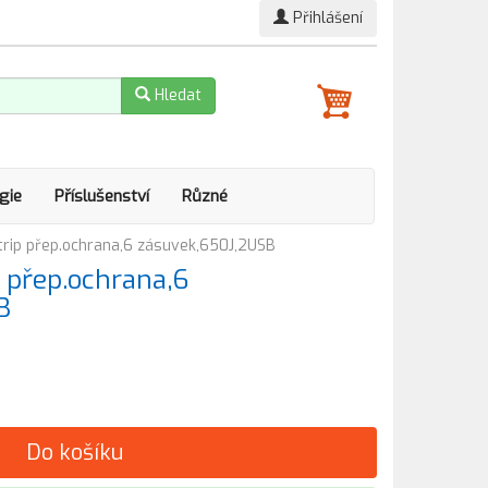
Přihlášení
Hledat
gie
Příslušenství
Různé
trip přep.ochrana,6 zásuvek,650J,2USB
 přep.ochrana,6
B
Do košíku