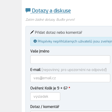
Dotazy a diskuse
Zatím žádné dotazy. Buďte první!
Přidat dotaz nebo komentář
Příspěvky nepřihlášených uživatelů jsou zveřej
Vaše jméno
E-mail
(nepovinný, pro upozornění na odpověď)
Ověření: Kolik je 9 + 6?
*
Dotaz / komentář