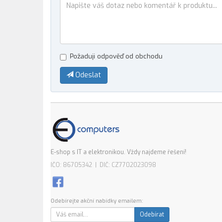
Požaduji odpověď od obchodu
Odeslat
E-shop s IT a elektronikou. Vždy najdeme řešení!
IČO: 86705342 | DIČ: CZ7702023098
Odebírejte akční nabídky emailem:
Odebírat