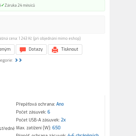
✓
í
Záruka 24 měsíců
ěžná cena: 1 243 Kč (při objednání mimo eshop)
beným
Dotazy
Tisknout
tegorie:
Přepěťová ochrana:
Ano
Počet zásuvek:
6
Počet USB-A zásuvek:
2x
Max. zatížení (W):
650
 středně
Přepěť. ochrana zásuvek:
4-6 chráněných