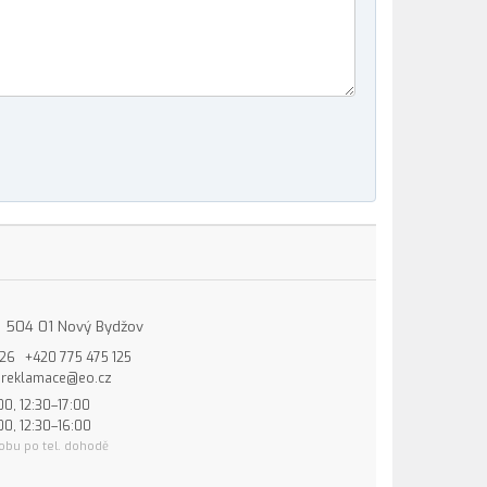
15, 504 01 Nový Bydžov
826
+420 775 475 125
reklamace@eo.cz
00, 12:30–17:00
00, 12:30–16:00
obu po tel. dohodě