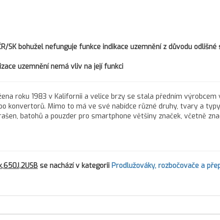
ČR/SK bohužel nefunguje funkce indikace uzemnění z důvodu odlišné
izace uzemnění nemá vliv na její funkci
ožena roku 1983 v Kalifornii a velice brzy se stala předním výrobcem 
bo konvertorů. Mimo to má ve své nabídce různé druhy, tvary a typy
 brašen, batohů a pouzder pro smartphone většiny značek, včetně zn
k,650J,2USB
se nachází v kategorii
Prodlužováky, rozbočovače a pře