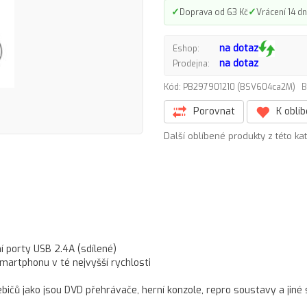
✓
✓
Doprava od 63 Kč
Vrácení 14 dn
na dotaz
Eshop:
na dotaz
Prodejna:
Kód: PB297901210 (BSV604ca2M)
B
Porovnat
K oblí
Další oblíbené produkty z této ka
í porty USB 2.4A (sdílené)
smartphonu v té nejvyšší rychlosti
bičů jako jsou DVD přehrávače, herní konzole, repro soustavy a jiné