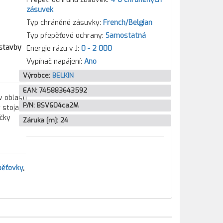
zásuvek
Typ chráněné zásuvky:
French/Belgian
Typ přepěťové ochrany:
Samostatná
 stavby
Energie rázu v J:
0 - 2 000
Vypínač napájení:
Ano
Výrobce:
BELKIN
EAN:
745883643592
v oblasti
P/N:
BSV604ca2M
 stojanů,
ačky
Záruka [m]:
24
pěťovky
,