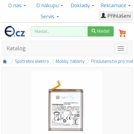
O nás
O nákupu
Doklady
Reklamace
Přihlášení
Servis
Hledat
Katalog
Spotřební elektro
Mobily, tablety
Příslušenství pro mob