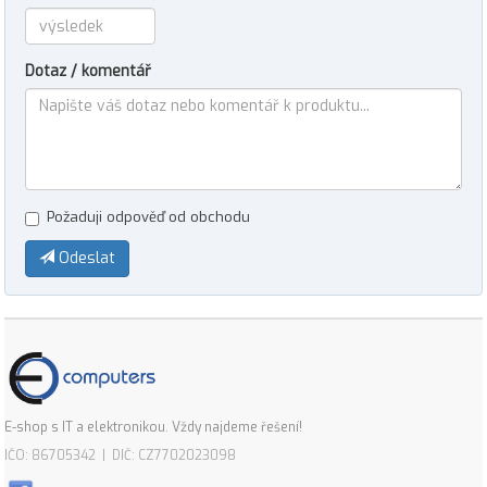
Dotaz / komentář
Požaduji odpověď od obchodu
Odeslat
E-shop s IT a elektronikou. Vždy najdeme řešení!
IČO: 86705342 | DIČ: CZ7702023098