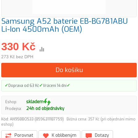
Samsung A52 baterie EB-BG781ABU
Li-Ion 4500mAh (OEM)
330 Kč
273 Kč bez DPH
Do košíku
✓
✓
✓
Doprava od 63 Kč
Vrácení 14 dní
skladem
Eshop:
24h od objednávky
Prodejna:
Kód: AN958BO533 (8596311187759)
Běžná cena: 357 Kč (při objednání mimo
eshop)
Porovnat
K oblíbeným
Dotazy