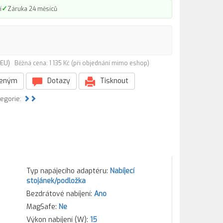
✓
í
Záruka 24 měsíců
EGEU)
Běžná cena: 1 135 Kč (při objednání mimo eshop)
beným
Dotazy
Tisknout
tegorie:
Typ napájecího adaptéru:
Nabíjecí
stojánek/podložka
Bezdrátové nabíjení:
Ano
MagSafe:
Ne
Výkon nabíjení (W):
15