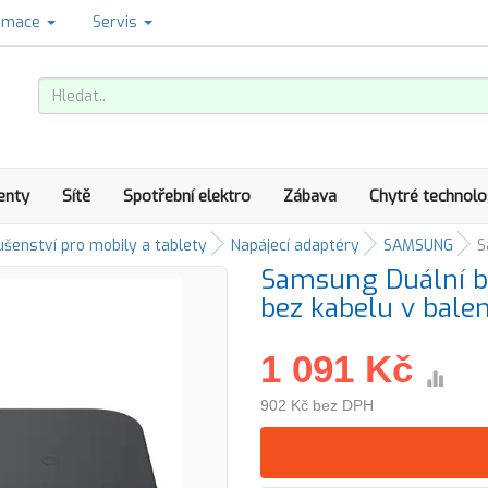
amace
Servis
enty
Sítě
Spotřební elektro
Zábava
Chytré technolo
ušenství pro mobily a tablety
Napájecí adaptéry
SAMSUNG
S
Samsung Duální be
bez kabelu v balen
1 091 Kč
902 Kč bez DPH