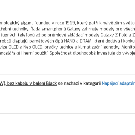
hnologický gigant founded v roce 1969, který patří k největším svě
třební techniky. Řada smartphonů Galaxy zahrnuje modely pro všec
stupných telefonů až po prémiové skládací modely Galaxy Z Fold a Z 
robců displejů, paměťových čipů NAND a DRAM, které dodává i konk
vize QLED a Neo QLED, pračky, lednice a klimatizační jednotky. Monit
ncelářské i herní použití. Společnost dlouhodobě investuje do vývoj
), bez kabelu v balení Black
se nachází v kategorii
Napájecí adapté