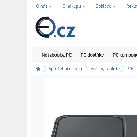
O nás
O nákupu
Doklady
Rekl
Notebooky, PC
PC doplňky
PC kompon
Spotřební elektro
Mobily, tablety
Přísl