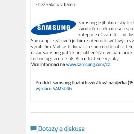
- bez kabelu v balení
Samsung je jihokorejský tec
výrobcům elektroniky a spo
kategorie uživatelů — od do
Samsung je zároveň jedním z předních světových vý
výrobcům. V oblasti domácích spotřebičů nabízí tele
disky Samsung patří k nejoblíbenějším volbám pro ka
technologií včetně 5G, AI a udržitelné výroby.
Více informací na
www.samsung.com/cz
Produkt
Samsung Duální bezdrátová nabíječka (15W
výrobce SAMSUNG
Dotazy a diskuse