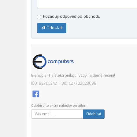
Požaduji odpověď od obchodu
Odeslat
E-shop s IT a elektronikou. Vždy najdeme řešení!
IČO: 86705342 | DIČ: CZ7702023098
Odebírejte akční nabídky emailem:
Odebírat