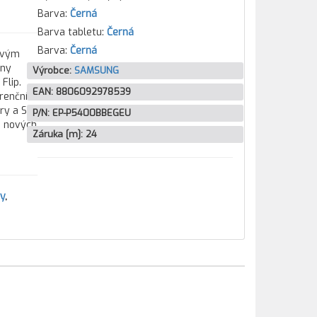
Barva:
Černá
Barva tabletu:
Černá
Barva:
Černá
tovým
hny
Výrobce:
SAMSUNG
Flip.
EAN:
8806092978539
urenčním
ory a SSD
P/N:
EP-P5400BBEGEU
e nových
Záruka [m]:
24
ry
,