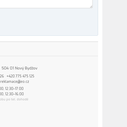
15, 504 01 Nový Bydžov
826
+420 775 475 125
reklamace@eo.cz
00, 12:30–17:00
00, 12:30–16:00
obu po tel. dohodě