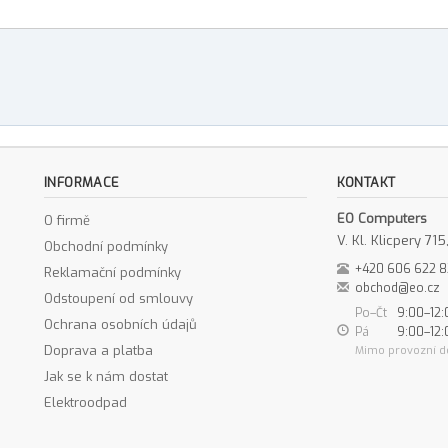
INFORMACE
KONTAKT
EO Computers
O firmě
V. Kl. Klicpery 7
Obchodní podmínky
+420 606 622 
Reklamační podmínky
obchod@eo.cz
Odstoupení od smlouvy
Po–Čt
9:00–12:
Ochrana osobních údajů
Pá
9:00–12:
Doprava a platba
Mimo provozní d
Jak se k nám dostat
Elektroodpad