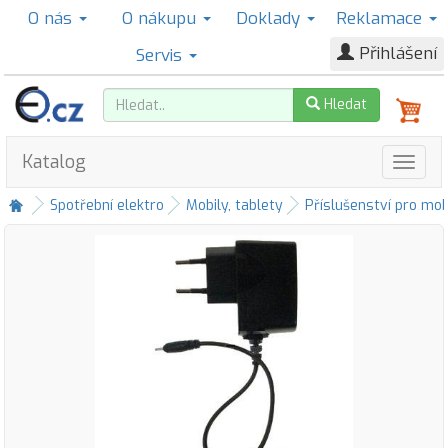
O nás
O nákupu
Doklady
Reklamace
Přihlášení
Servis
Hledat
Katalog
Spotřební elektro
Mobily, tablety
Příslušenství pro mob