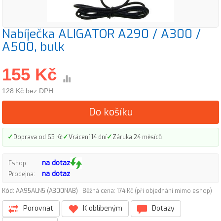
Nabíječka ALIGATOR A290 / A300 /
A500, bulk
155 Kč
128 Kč bez DPH
Do košíku
✓
✓
✓
Doprava od 63 Kč
Vrácení 14 dní
Záruka 24 měsíců
na dotaz
Eshop:
na dotaz
Prodejna:
Kód: AA95ALN5 (A300NAB)
Běžná cena: 174 Kč (při objednání mimo eshop)
Porovnat
K oblíbeným
Dotazy