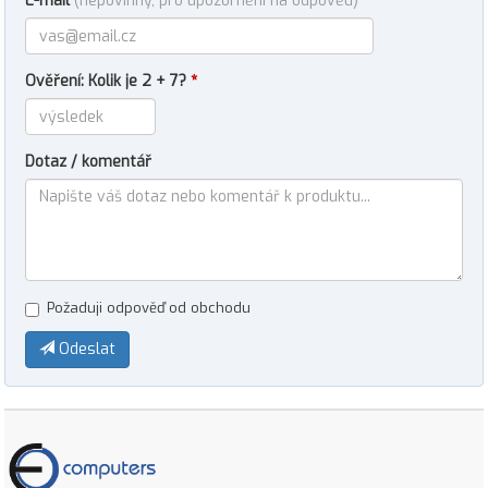
E-mail
(nepovinný, pro upozornění na odpověď)
Ověření: Kolik je 2 + 7?
*
Dotaz / komentář
Požaduji odpověď od obchodu
Odeslat