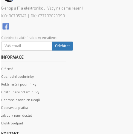
E-shop s IT a elektronikou. Vždy najdeme řešení!
IČO: 86705342 | DIČ: CZ7702023098
Odebírejte akční nabídky emailem:
Odebírat
INFORMACE
O firmě
Obchodní podmínky
Reklamační podmínky
Odstoupení od smlouvy
Ochrana osobních údajů
Doprava a platba
Jak se k nám dostat
Elektroodpad
KONTAKT