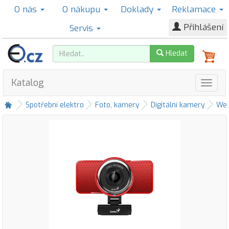
O nás
O nákupu
Doklady
Reklamace
Přihlášení
Servis
Hledat
Katalog
Spotřební elektro
Foto, kamery
Digitální kamery
Web