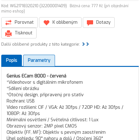
Kód: WG21718320210 (32200001409)
Běžná cena: 777 Kč (při objednání
mimo eshop)
Porovnat
K oblíbeným
Dotazy
Tisknout
Další oblíbené produkty z této kategorie:
Popis
Parametry
Genius ECam 8000 - červená
*Videohovor s digitálním mikrofonem
*Sdílení obrázku
*Otočný design, připravený pro stativ
Rozhraní: USB
Video rozlišení: CIF / VGA: Až 30fps / 720P HD: Až 30fps /
1080P: Až 30fps
Minimální osvětlení / Světelná citlivost: 1 Lux
Obrazový senzor: 2MP pixel CMOS
Objektiv (FF, MF): Objektiv s pevným zaostřením
Úhel pohledu: 90° nahoru a dolů / Otočení 360°