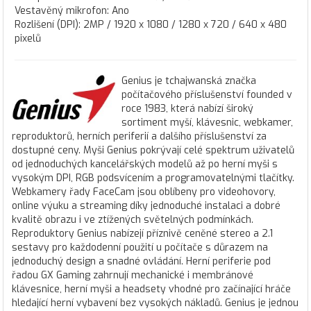
Vestavěný mikrofon: Ano
Rozlišení (DPI): 2MP / 1920 x 1080 / 1280 x 720 / 640 x 480
pixelů
Genius je tchajwanská značka
počítačového příslušenství founded v
roce 1983, která nabízí široký
sortiment myší, klávesnic, webkamer,
reproduktorů, herních periferií a dalšího příslušenství za
dostupné ceny. Myši Genius pokrývají celé spektrum uživatelů
od jednoduchých kancelářských modelů až po herní myši s
vysokým DPI, RGB podsvícením a programovatelnými tlačítky.
Webkamery řady FaceCam jsou oblíbeny pro videohovory,
online výuku a streaming díky jednoduché instalaci a dobré
kvalitě obrazu i ve ztížených světelných podmínkách.
Reproduktory Genius nabízejí příznivě ceněné stereo a 2.1
sestavy pro každodenní použití u počítače s důrazem na
jednoduchý design a snadné ovládání. Herní periferie pod
řadou GX Gaming zahrnují mechanické i membránové
klávesnice, herní myši a headsety vhodné pro začínající hráče
hledající herní vybavení bez vysokých nákladů. Genius je jednou