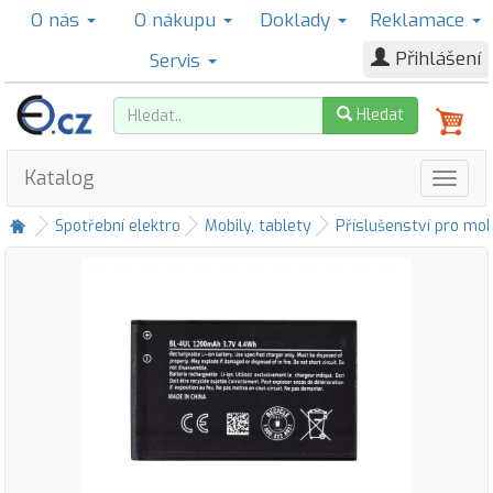
O nás
O nákupu
Doklady
Reklamace
Přihlášení
Servis
Hledat
Katalog
Spotřební elektro
Mobily, tablety
Příslušenství pro mob