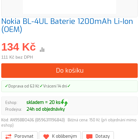
Nokia BL-4UL Baterie 1200mAh Li-Ion
(OEM)
134 Kč
111 Kč bez DPH
Do košíku
✓
✓
✓
Doprava od 63 Kč
Vrácení 14 dní
skladem = 20 ks
Eshop:
24h od objednávky
Prodejna:
Kód: AN958BO436 (8596311196843)
Běžná cena: 150 Kč (při objednání mimo
eshop)
Porovnat
K oblíbeným
Dotazy