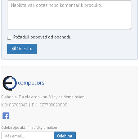
Požaduji odpověď od obchodu
Odeslat
E-shop s IT a elektronikou. Vždy najdeme řešení!
IČO: 86705342 | DIČ: CZ7702023098
Odebírejte akční nabídky emailem:
Odebírat