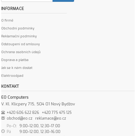
INFORMACE
O firmě
Obchodní podmínky
Reklamační podmínky
Odstoupení od smlouvy
Ochrana osobních údajů
Doprava a platba
Jak se k nám dostat
Elektroodpad
KONTAKT
EO Computers
V. Kl. Klicpery 715, 504 01 Nový Bydžov
+420 606 622 826
+420 775 475 125
obchod@eo.cz
reklamace@eo.cz
Po–Čt
9:00–12:00, 12:30–17:00
Pá
9:00–12:00, 12:30–16:00