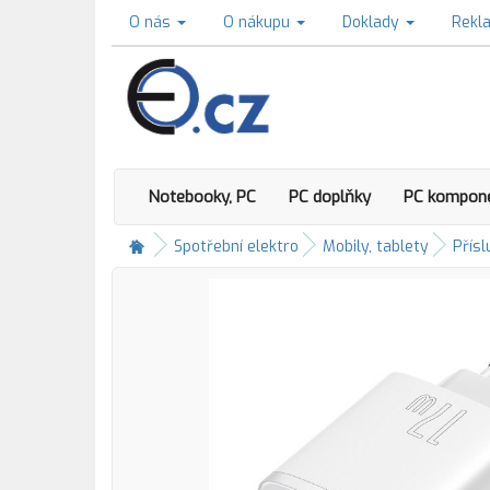
O nás
O nákupu
Doklady
Rekl
Notebooky, PC
PC doplňky
PC kompon
Spotřební elektro
Mobily, tablety
Přísl