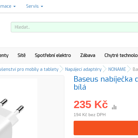
amace
Servis
enty
Sítě
Spotřební elektro
Zábava
Chytré technolo
ušenství pro mobily a tablety
Napájecí adaptéry
NONAME
Ba
Baseus nabíječka 
bílá
235 Kč
194 Kč bez DPH