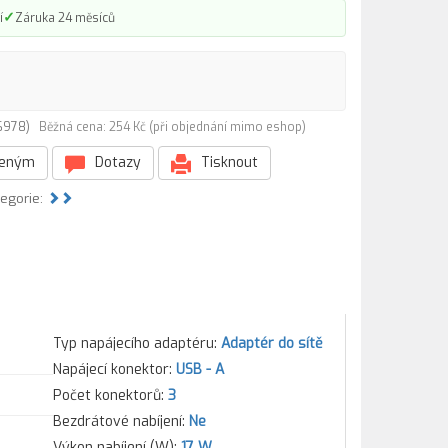
✓
í
Záruka 24 měsíců
06978)
Běžná cena: 254 Kč (při objednání mimo eshop)
beným
Dotazy
Tisknout
tegorie:
Typ napájecího adaptéru:
Adaptér do sítě
Napájecí konektor:
USB - A
Počet konektorů:
3
Bezdrátové nabíjení:
Ne
Výkon nabíjení (W):
17 W