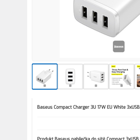
Baseus Compact Charger 3U 17W EU White 3xUSB
Produkt
Baseus nabíječka do sítě Compact 3xUSB 