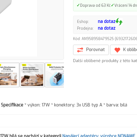
✓
✓
Doprava od 63 Kč
Vrácení 14 dn
na dotaz
Eshop:
na dotaz
Prodejna:
Kód: AN958958479525 (69321726
Porovnat
K oblí
Další oblíbené produkty z této ka
Specifikace
* výkon: 17W * konektory: 3x USB typ A * barva: bílá
17W bílá
se nachází v kategorii
Napájecí adaptéry
,
výrobce NONAME