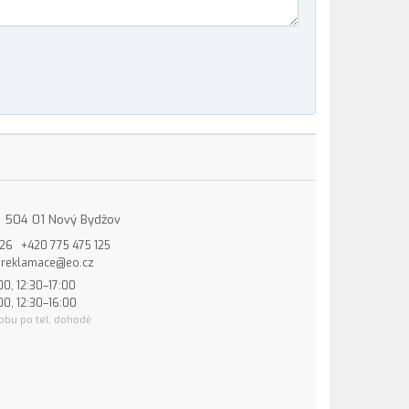
15, 504 01 Nový Bydžov
826
+420 775 475 125
reklamace@eo.cz
00, 12:30–17:00
00, 12:30–16:00
obu po tel. dohodě