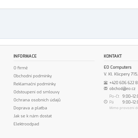
INFORMACE
KONTAKT
EO Computers
O firmě
V. Kl. Klicpery 7
Obchodní podmínky
+420 606 622 
Reklamační podmínky
obchod@eo.cz
Odstoupení od smlouvy
Po–Čt
9:00–12:
Ochrana osobních údajů
Pá
9:00–12:
Doprava a platba
Mimo provozní d
Jak se k nám dostat
Elektroodpad