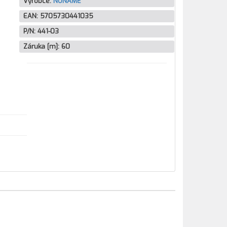
Výrobce:
NONAME
EAN:
5705730441035
P/N:
441-03
Záruka [m]:
60