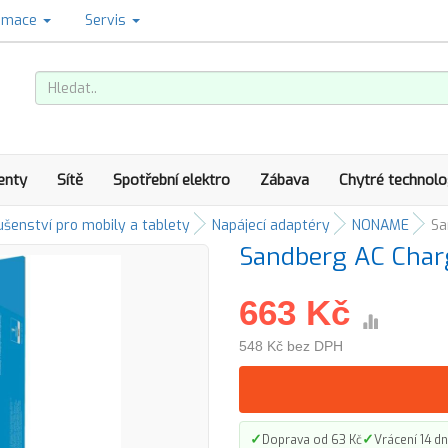
amace
Servis
enty
Sítě
Spotřební elektro
Zábava
Chytré technolo
ušenství pro mobily a tablety
Napájecí adaptéry
NONAME
Sa
Sandberg AC Char
663 Kč
548 Kč bez DPH
✓
✓
Doprava od 63 Kč
Vrácení 14 dn