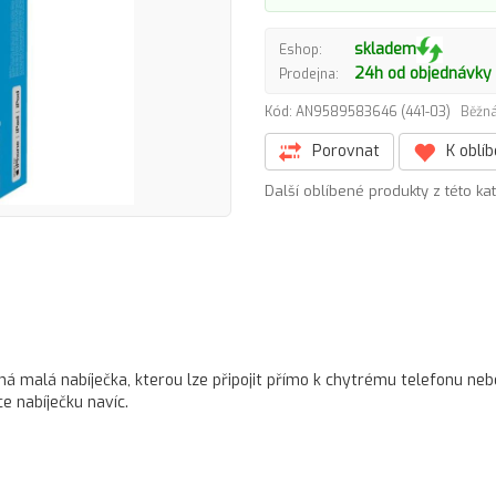
skladem
Eshop:
24h od objednávky
Prodejna:
Kód: AN9589583646 (441-03)
Běžná
Porovnat
K oblí
Další oblíbené produkty z této ka
ná malá nabíječka, kterou lze připojit přímo k chytrému telefonu neb
e nabíječku navíc.