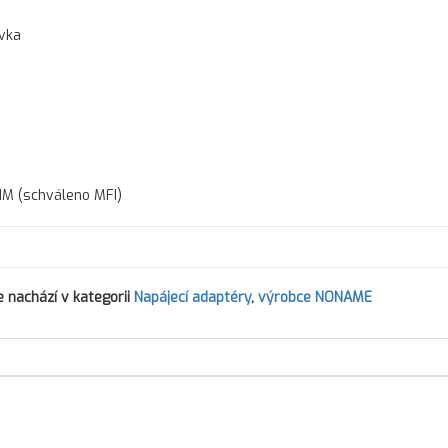
vka
 1M (schváleno MFI)
 nachází v kategorii
Napájecí adaptéry
,
výrobce NONAME