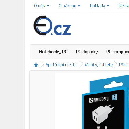
O nás
O nákupu
Doklady
Rekl
Notebooky, PC
PC doplňky
PC kompon
Spotřební elektro
Mobily, tablety
Přísl