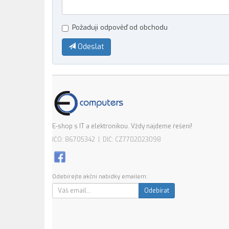
Požaduji odpověď od obchodu
Odeslat
E-shop s IT a elektronikou. Vždy najdeme řešení!
IČO: 86705342 | DIČ: CZ7702023098
Odebírejte akční nabídky emailem:
Odebírat