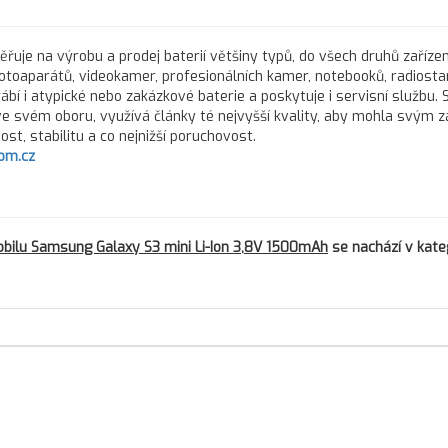
řuje na výrobu a prodej baterií většiny typů, do všech druhů zařízen
fotoaparátů, videokamer, profesionálních kamer, notebooků, radiostan
rábí i atypické nebo zakázkové baterie a poskytuje i servisní službu.
 ve svém oboru, využívá články té nejvyšší kvality, aby mohla svým 
st, stabilitu a co nejnižší poruchovost.
om.cz
ilu Samsung Galaxy S3 mini Li-Ion 3,8V 1500mAh
se nachází v kateg