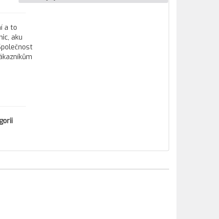
í a to
ic, aku
 Společnost
zákazníkům
orii