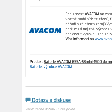
Společnost
AVACOM
se zamě
včetně mobilních telefonů, 
nářadí a záložních zdrojů.Vy
patří mezi nejlepší výrobce
nabídnout vysokou spolehlivo
Více informací na
www.avac
Produkt
Baterie AVACOM GSSA-S3mini-1500 do mob
Baterie
,
výrobce AVACOM
Dotazy a diskuse
Zatím žádné dotazy. Buďte první!