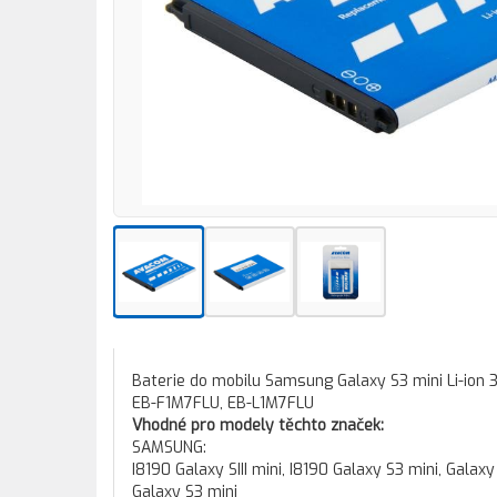
Baterie do mobilu Samsung Galaxy S3 mini Li-ion
EB-F1M7FLU, EB-L1M7FLU
Vhodné pro modely těchto značek:
SAMSUNG:
I8190 Galaxy SIII mini, I8190 Galaxy S3 mini, Galaxy 
Galaxy S3 mini