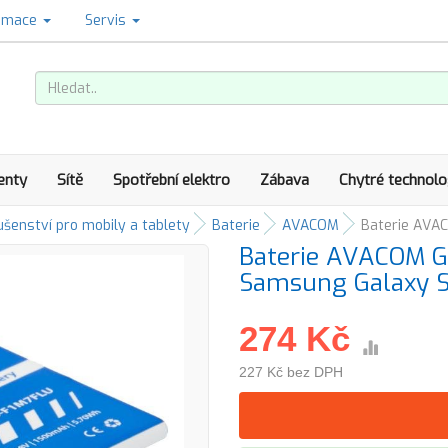
amace
Servis
enty
Sítě
Spotřební elektro
Zábava
Chytré technolo
ušenství pro mobily a tablety
Baterie
AVACOM
Baterie AVAC
Baterie AVACOM G
Samsung Galaxy S
274 Kč
227 Kč bez DPH