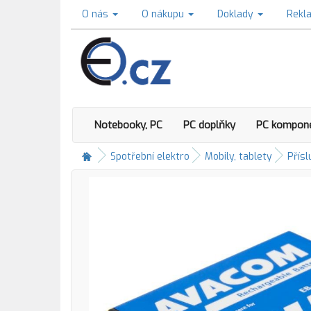
O nás
O nákupu
Doklady
Rekl
Notebooky, PC
PC doplňky
PC kompon
Spotřební elektro
Mobily, tablety
Přísl