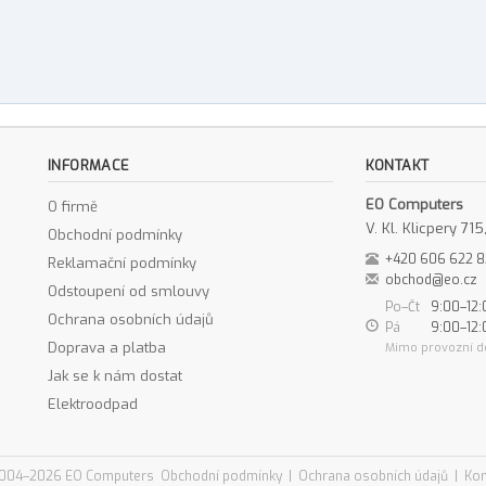
INFORMACE
KONTAKT
EO Computers
O firmě
V. Kl. Klicpery 7
Obchodní podmínky
+420 606 622 
Reklamační podmínky
obchod@eo.cz
Odstoupení od smlouvy
Po–Čt
9:00–12:
Ochrana osobních údajů
Pá
9:00–12:
Doprava a platba
Mimo provozní d
Jak se k nám dostat
Elektroodpad
004–2026 EO Computers
Obchodní podmínky
|
Ochrana osobních údajů
|
Kon