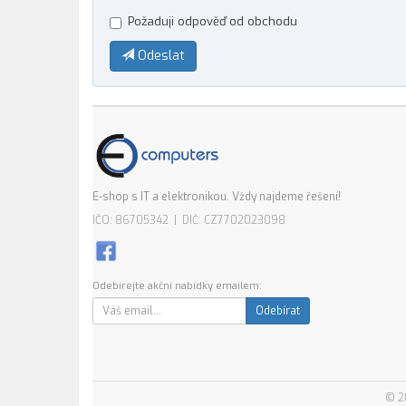
Požaduji odpověď od obchodu
Odeslat
E-shop s IT a elektronikou. Vždy najdeme řešení!
IČO: 86705342 | DIČ: CZ7702023098
Odebírejte akční nabídky emailem:
Odebírat
© 2