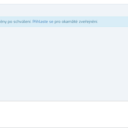
něny po schválení.
Přihlaste se
pro okamžité zveřejnění.