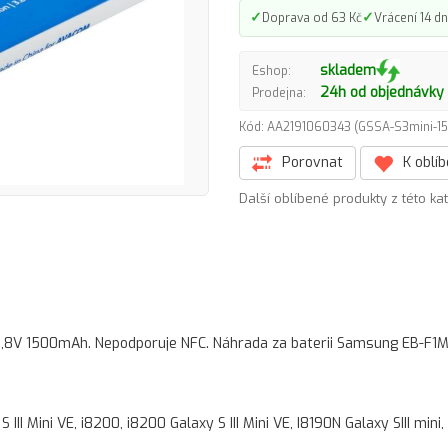
✓
✓
Doprava od 63 Kč
Vrácení 14 dn
skladem
Eshop:
24h od objednávky
Prodejna:
Kód: AA2191060343 (GSSA-S3mini-
Porovnat
K oblí
Další oblíbené produkty z této ka
 3,8V 1500mAh. Nepodporuje NFC. Náhrada za baterii Samsung EB-F1
S III Mini VE, i8200, i8200 Galaxy S III Mini VE, I8190N Galaxy SIII mini