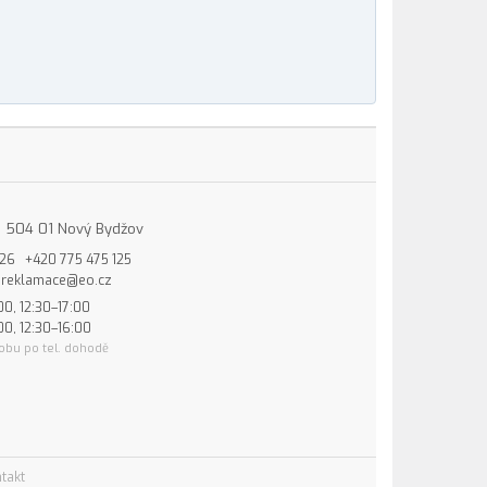
15, 504 01 Nový Bydžov
826
+420 775 475 125
reklamace@eo.cz
00, 12:30–17:00
00, 12:30–16:00
obu po tel. dohodě
takt