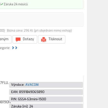
✓
í
Záruka 24 měsíců
1500)
Běžná cena: 296 Kč (při objednání mimo eshop)
beným
Dotazy
Tisknout
tegorie:
M7FLU.
Výrobce:
AVACOM
EAN:
8591849065890
P/N:
GSSA-S3mini-1500
, I8190N
Záruka [m]:
24