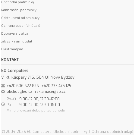
Obchodní podmínky
Reklamační podmínky
Odstoupení od smlouvy
Ochrana osobních údajů
Doprava a platba
Jak se k nám dostat
Elektroodpad
KONTAKT
EO Computers
V. Kl. Klicpery 715, 504 01 Nový Bydžov
+420 606 622 826
+420 775 475 125
obchod@eo.cz
reklamace@eo.cz
Po–Čt
9:00–12:00, 12:30–17:00
Pá
9:00–12:00, 12:30–16:00
Mimo provozní dobu po tel. dohodě
© 2004–2026 EO Computers
Obchodní podmínky
|
Ochrana osobních údajů