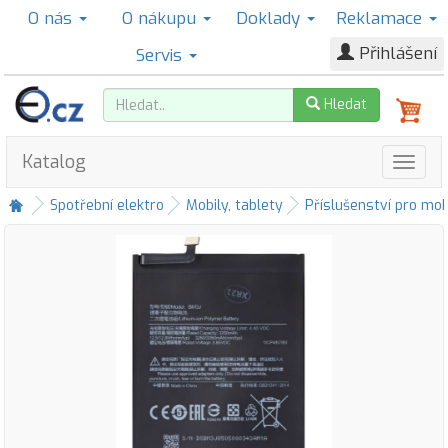
O nás
O nákupu
Doklady
Reklamace
Přihlášení
Servis
Hledat
Katalog
Spotřební elektro
Mobily, tablety
Příslušenství pro mob