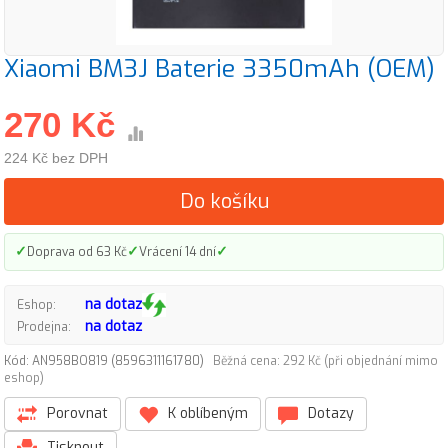
Xiaomi BM3J Baterie 3350mAh (OEM)
270 Kč
224 Kč bez DPH
Do košíku
✓
✓
✓
Doprava od 63 Kč
Vrácení 14 dní
na dotaz
Eshop:
na dotaz
Prodejna:
Kód: AN958BO819 (8596311161780)
Běžná cena: 292 Kč (při objednání mimo
eshop)
Porovnat
K oblíbeným
Dotazy
Tisknout