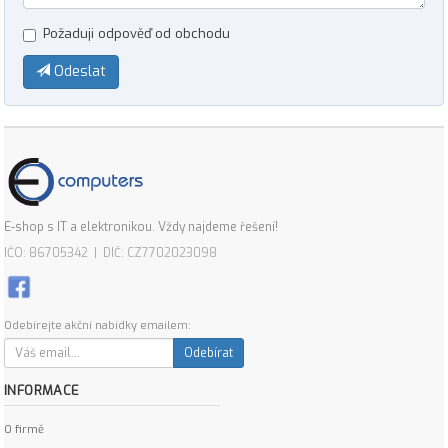
Požaduji odpověď od obchodu
Odeslat
E-shop s IT a elektronikou. Vždy najdeme řešení!
IČO: 86705342 | DIČ: CZ7702023098
Odebírejte akční nabídky emailem:
Odebírat
INFORMACE
O firmě