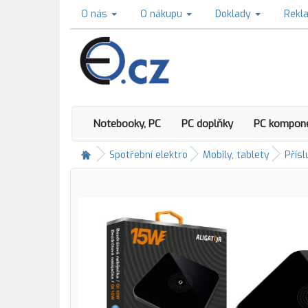
O nás
O nákupu
Doklady
Rekl
Notebooky, PC
PC doplňky
PC kompon
Spotřební elektro
Mobily, tablety
Přísl