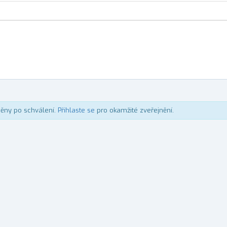
něny po schválení.
Přihlaste se
pro okamžité zveřejnění.