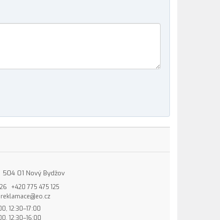
15, 504 01 Nový Bydžov
826
+420 775 475 125
reklamace@eo.cz
00, 12:30–17:00
00, 12:30–16:00