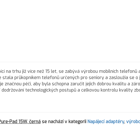
ící na trhu již více než 15 let, se zabývá výrobou mobilních telefonů a
 stala průkopníkem telefonů určených pro seniory a zasloužia se o j
e značnou péči, aby byla schopna zaručit jejich dobrou kvalitu a zár
í dodržování technologických postupů a celkovou kontrolu kvality zbo
.
Pure-Pad 15W, černá
se nachází v kategorii
Napájecí adaptéry
,
výrob