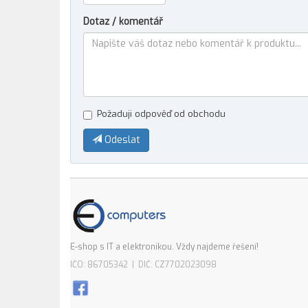
Dotaz / komentář
Požaduji odpověď od obchodu
Odeslat
E-shop s IT a elektronikou. Vždy najdeme řešení!
IČO: 86705342 | DIČ: CZ7702023098