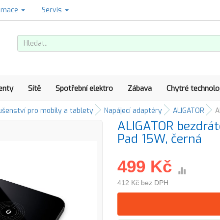
amace
Servis
enty
Sítě
Spotřební elektro
Zábava
Chytré technolo
ušenství pro mobily a tablety
Napájecí adaptéry
ALIGATOR
A
ALIGATOR bezdráto
Pad 15W, černá
499 Kč
412 Kč bez DPH