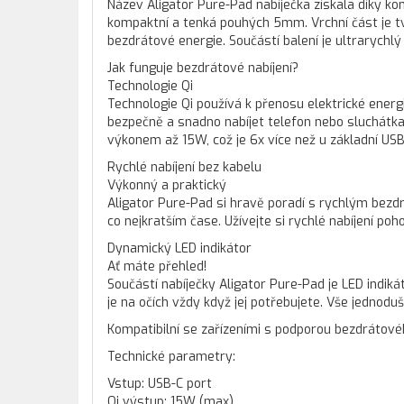
Název Aligator Pure-Pad nabíječka získala díky kon
kompaktní a tenká pouhých 5mm. Vrchní část je tvo
bezdrátové energie. Součástí balení je ultrarychl
Jak funguje bezdrátové nabíjení?
Technologie Qi
Technologie Qi používá k přenosu elektrické ener
bezpečně a snadno nabíjet telefon nebo sluchátka
výkonem až 15W, což je 6x více než u základní USB
Rychlé nabíjení bez kabelu
Výkonný a praktický
Aligator Pure-Pad si hravě poradí s rychlým bezd
co nejkratším čase. Užívejte si rychlé nabíjení poh
Dynamický LED indikátor
Ať máte přehled!
Součástí nabíječky Aligator Pure-Pad je LED indikát
je na očích vždy když jej potřebujete. Vše jednodu
Kompatibilní se zařízeními s podporou bezdrátovéh
Technické parametry:
Vstup: USB-C port
Qi výstup: 15W (max)