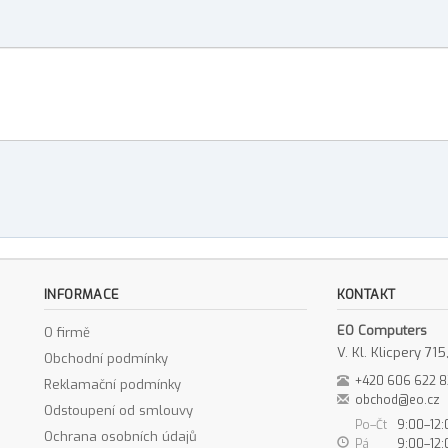
INFORMACE
KONTAKT
EO Computers
O firmě
V. Kl. Klicpery 7
Obchodní podmínky
+420 606 622 
Reklamační podmínky
obchod@eo.cz
Odstoupení od smlouvy
Po–Čt
9:00–12:
Ochrana osobních údajů
Pá
9:00–12: