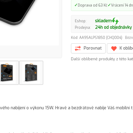
✓
✓
Doprava od 63 Kč
Vrácení 14 dn
skladem
Eshop:
24h od objednávky
Prodejna:
Kód: AA95ALPS1850 (CHQ004)
Běžn
Porovnat
K oblí
Další oblíbené produkty z této ka
ého nabíjení o výkonu 15W. Hravě a bezdrátově nabije Váš mobilní 