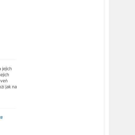
 jejich
ejich
oveň
ží jak na
ce