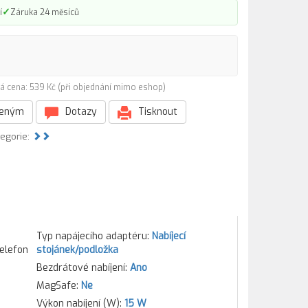
✓
í
Záruka 24 měsíců
á cena: 539 Kč (při objednání mimo eshop)
beným
Dotazy
Tisknout
tegorie:
Typ napájecího adaptéru:
Nabíjecí
telefon
stojánek/podložka
Bezdrátové nabíjení:
Ano
MagSafe:
Ne
Výkon nabíjení (W):
15 W