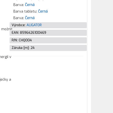
Barva:
Černá
Barva tabletu:
Černá
Barva:
Černá
Výrobce:
ALIGATOR
je možné
EAN:
8596426100469
P/N:
CHQ004
Záruka [m]:
24
ergii v
ječky a