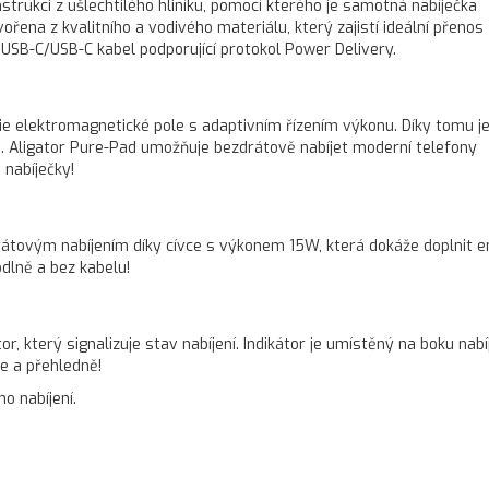
strukci z ušlechtilého hliníku, pomocí kterého je samotná nabíječka
řena z kvalitního a vodivého materiálu, který zajistí ideální přenos
ý USB-C/USB-C kabel podporující protokol Power Delivery.
gie elektromagnetické pole s adaptivním řízením výkonu. Díky tomu 
. Aligator Pure-Pad umožňuje bezdrátově nabíjet moderní telefony
 nabíječky!
rátovým nabíjením díky cívce s výkonem 15W, která dokáže doplnit en
odlně a bez kabelu!
or, který signalizuje stav nabíjení. Indikátor je umístěný na boku nabí
še a přehledně!
o nabíjení.