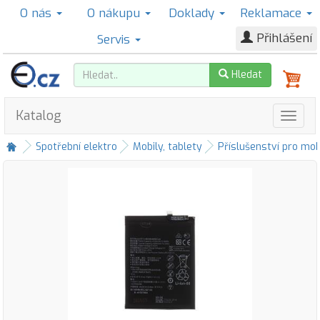
O nás
O nákupu
Doklady
Reklamace
Přihlášení
Servis
Hledat
Katalog
Spotřební elektro
Mobily, tablety
Příslušenství pro mob