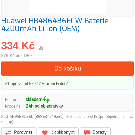
Huawei HB486486ECW Baterie
4200mAh Li-Ion (OEM)
334 Kč
276 Kč bez DPH
Do košíku
✓
✓
✓
Doprava od 63 Kč
Vrácení 14 dní
skladem
Eshop:
24h od objednávky
Prodejna:
Kód: AN958BO360 (8596311249235)
Běžná cena: 361 Kč (při objednání mimo
eshop)
Porovnat
K oblíbeným
Dotazy