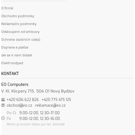
O firmě
Obchodní podmínky
Reklamační podmínky
Odstoupení od smlouvy
Ochrana osobních údajů
Doprava a platba
Jak se k nám dostat
Elektroodpad
KONTAKT
EO Computers
V. Kl. Klicpery 715, 504 01 Nový Bydžov
+420 606 622 826
+420 775 475 125
obchod@eo.cz
reklamace@eo.cz
Po–Čt
9:00–12:00, 12:30–17:00
Pá
9:00–12:00, 12:30–16:00
Mimo provozní dobu po tel. dohodě