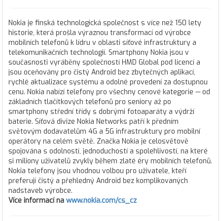
Nokia je finská technologická společnost s více než 150 lety
historie, která prošla výraznou transformací od výrobce
mobilních telefonů k lídru v oblasti síťové infrastruktury a
telekomunikačních technologií. Smartphony Nokia jsou v
současnosti vyráběny společností HMD Global pod licencí a
jsou oceňovány pro čistý Android bez zbytečných aplikací,
rychlé aktualizace systému a odolné provedení za dostupnou
cenu. Nokia nabízí telefony pro všechny cenové kategorie — od
základních tlačítkových telefonů pro seniory až po
smartphony střední třídy s dobrými fotoaparáty a výdrží
baterie. Síťová divize Nokia Networks patří k předním
světovým dodavatelům 4G a 5G infrastruktury pro mobilní
operátory na celém světě. Značka Nokia je celosvětově
spojována s odolností, jednoduchostí a spolehlivostí, na které
si miliony uživatelů zvykly během zlaté éry mobilních telefonů.
Nokia telefony jsou vhodnou volbou pro uživatele, kteří
preferují čistý a přehledný Android bez komplikovaných
nadstaveb výrobce.
Více informací na
www.nokia.com/cs_cz