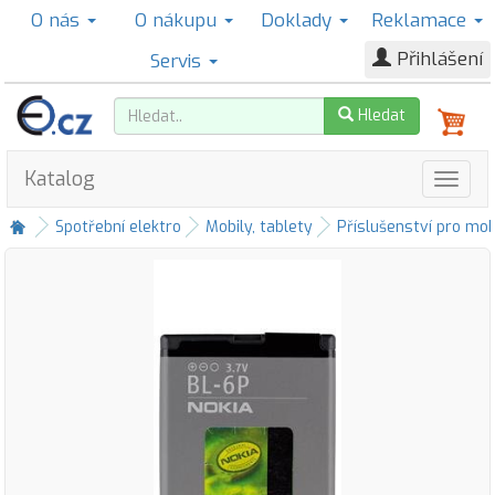
O nás
O nákupu
Doklady
Reklamace
Přihlášení
Servis
Hledat
Katalog
Spotřební elektro
Mobily, tablety
Příslušenství pro mob