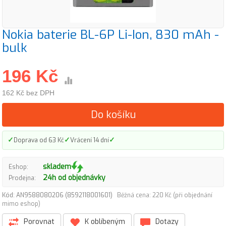
Nokia baterie BL-6P Li-Ion, 830 mAh -
bulk
196 Kč
162 Kč bez DPH
Do košíku
✓
✓
✓
Doprava od 63 Kč
Vrácení 14 dní
skladem
Eshop:
24h od objednávky
Prodejna:
Kód: AN9588080206 (8592118001601)
Běžná cena: 220 Kč (při objednání
mimo eshop)
Porovnat
K oblíbeným
Dotazy