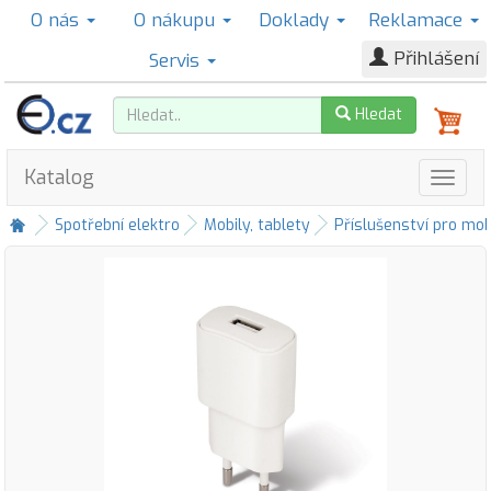
O nás
O nákupu
Doklady
Reklamace
Přihlášení
Servis
Hledat
Katalog
Spotřební elektro
Mobily, tablety
Příslušenství pro mob