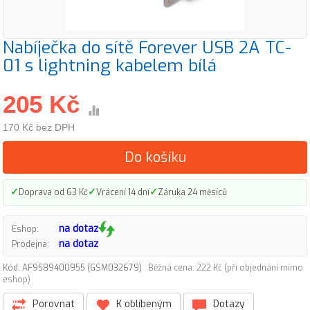
Nabíječka do sítě Forever USB 2A TC-
01 s lightning kabelem bílá
205 Kč
170 Kč bez DPH
Do košíku
✓
✓
✓
Doprava od 63 Kč
Vrácení 14 dní
Záruka 24 měsíců
na dotaz
Eshop:
na dotaz
Prodejna:
Kód: AF9589400955 (GSM032679)
Běžná cena: 222 Kč (při objednání mimo
eshop)
Porovnat
K oblíbeným
Dotazy