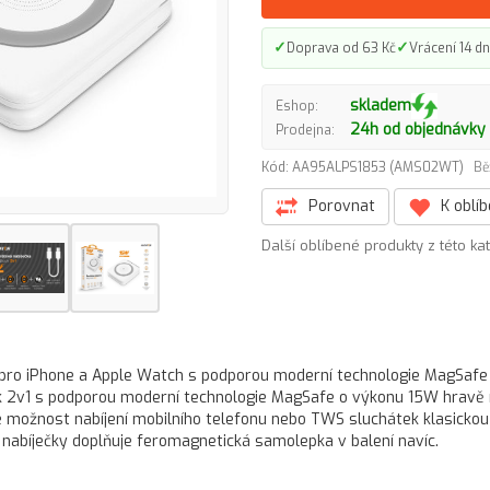
✓
✓
Doprava od 63 Kč
Vrácení 14 dn
skladem
Eshop:
24h od objednávky
Prodejna:
Kód: AA95ALPS1853 (AMS02WT)
Bě
Porovnat
K oblí
Další oblíbené produkty z této ka
 pro iPhone a Apple Watch s podporou moderní technologie MagSafe
k 2v1 s podporou moderní technologie MagSafe o výkonu 15W hravě 
é možnost nabíjení mobilního telefonu nebo TWS sluchátek klasickou
 nabíječky doplňuje feromagnetická samolepka v balení navíc.