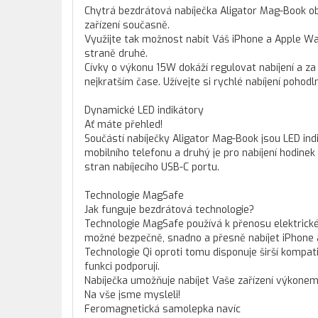
Chytrá bezdrátová nabíječka Aligator Mag-Book ob
zařízení současně.
Využijte tak možnost nabít Váš iPhone a Apple Wat
straně druhé.
Cívky o výkonu 15W dokáží regulovat nabíjení a za
nejkratším čase. Užívejte si rychlé nabíjení pohodl
Dynamické LED indikátory
Ať máte přehled!
Součástí nabíječky Aligator Mag-Book jsou LED indiká
mobilního telefonu a druhý je pro nabíjení hodine
stran nabíjecího USB-C portu.
Technologie MagSafe
Jak funguje bezdrátová technologie?
Technologie MagSafe používá k přenosu elektrické
možné bezpečně, snadno a přesně nabíjet iPhone a 
Technologie Qi oproti tomu disponuje širší kompati
funkci podporují.
Nabíječka umožňuje nabíjet Vaše zařízení výkonem 
Na vše jsme mysleli!
Feromagnetická samolepka navíc