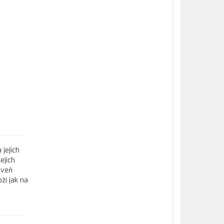
 jejich
ejich
oveň
ží jak na