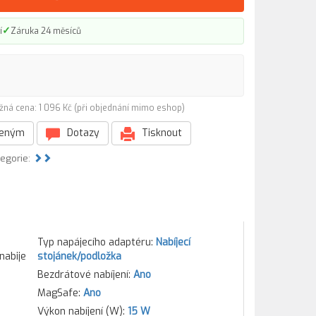
✓
í
Záruka 24 měsíců
žná cena: 1 096 Kč (při objednání mimo eshop)
beným
Dotazy
Tisknout
tegorie:
Typ napájecího adaptéru:
Nabíjecí
nabije
stojánek/podložka
Bezdrátové nabíjení:
Ano
MagSafe:
Ano
Výkon nabíjení (W):
15 W