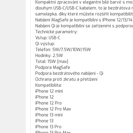
Kompaktní zpracování v elegantní bílé barvě s mo
dlouhým USB-C/USB-C kabelem, to je bezdrátová na
samolepka, díky které můžete rozšířit kompatibilit
Nabíjení MagSafe je kompatibilní s iPhone 12/13/14 
Nabíjení Qi je kompatibilní se zařízeními s podpor
Technické parametry:
Vstup: USB-C
Qi výstup:
Telefon: 5W/7.5W/10W/15W
Hodinky: 2.5W
Total: 15W (max)
Podpora MagSafe
Podpora bezdrátového nabíjení - Qi
Ochrana proti zkratu a přetížení
Kompatibilita:
iPhone 12 mini
iPhone 12
iPhone 12 Pro
iPhone 12 Pro Max
iPhone 13 mini
iPhone 13
iPhone 13 Pro
iPhone 13 Pro Max