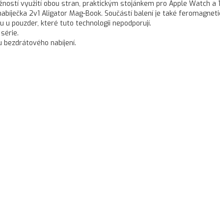
žností využití obou stran, praktickým stojánkem pro Apple Watch a
bíječka 2v1 Aligator Mag-Book. Součástí balení je také feromagneti
u u pouzder, které tuto technologii nepodporují.
série.
ou bezdrátového nabíjení.