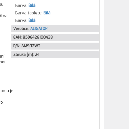
ou
Barva:
Bílá
Barva tabletu:
Bílá
i na
Barva:
Bílá
Výrobce:
ALIGATOR
EAN:
8596426100438
P/N:
AMS02WT
Záruka [m]:
24
ení
obou
tomu je
to