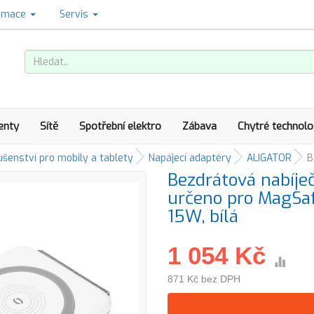
amace
Servis
enty
Sítě
Spotřební elektro
Zábava
Chytré technolo
ušenství pro mobily a tablety
Napájecí adaptéry
ALIGATOR
B
Bezdrátová nabíje
určeno pro MagSaf
15W, bílá
1 054 Kč
871 Kč bez DPH