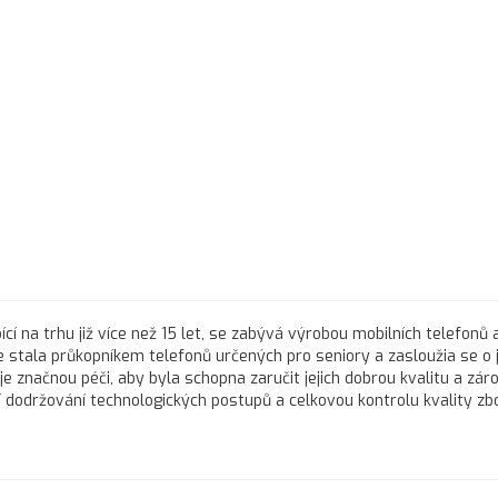
ící na trhu již více než 15 let, se zabývá výrobou mobilních telefonů a
 stala průkopníkem telefonů určených pro seniory a zasloužia se o j
e značnou péči, aby byla schopna zaručit jejich dobrou kvalitu a zár
í dodržování technologických postupů a celkovou kontrolu kvality zbo
.