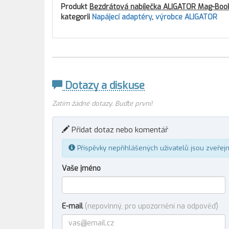
Produkt
Bezdrátová nabíječka ALIGATOR Mag-Book 
kategorii
Napájecí adaptéry
,
výrobce ALIGATOR
Dotazy a diskuse
Zatím žádné dotazy. Buďte první!
Přidat dotaz nebo komentář
Příspěvky nepřihlášených uživatelů jsou zveřej
Vaše jméno
E-mail
(nepovinný, pro upozornění na odpověď)