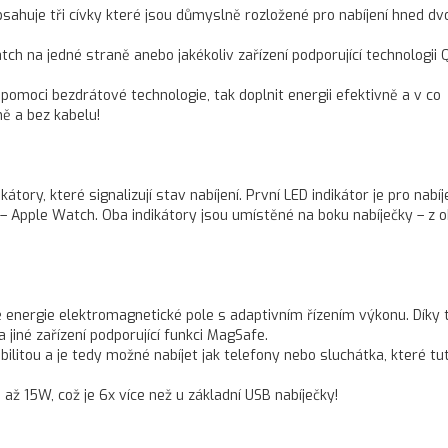
sahuje tři cívky které jsou důmyslně rozložené pro nabíjení hned dv
ch na jedné straně anebo jakékoliv zařízení podporující technologii Q
 pomoci bezdrátové technologie, tak doplnit energii efektivně a v co
ně a bez kabelu!
tory, které signalizují stav nabíjení. První LED indikátor je pro nabíj
k – Apple Watch. Oba indikátory jsou umístěné na boku nabíječky – z 
 energie elektromagnetické pole s adaptivním řízením výkonu. Díky 
jiné zařízení podporující funkci MagSafe.
bilitou a je tedy možné nabíjet jak telefony nebo sluchátka, které tu
až 15W, což je 6x více než u základní USB nabíječky!