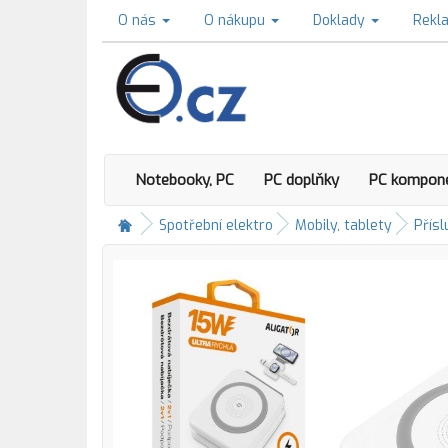
O nás
O nákupu
Doklady
Rekl
Notebooky, PC
PC doplňky
PC kompon
Spotřební elektro
Mobily, tablety
Přísl