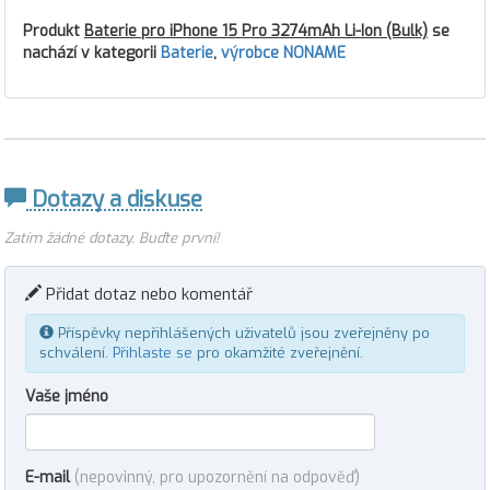
Produkt
Baterie pro iPhone 15 Pro 3274mAh Li-Ion (Bulk)
se
nachází v kategorii
Baterie
,
výrobce NONAME
Dotazy a diskuse
Zatím žádné dotazy. Buďte první!
Přidat dotaz nebo komentář
Příspěvky nepřihlášených uživatelů jsou zveřejněny po
schválení.
Přihlaste se
pro okamžité zveřejnění.
Vaše jméno
E-mail
(nepovinný, pro upozornění na odpověď)