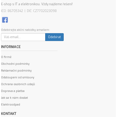
E-shop s IT a elektronikou. Vždy najdeme řešení!
IČO: 86705342 | DIČ: CZ7702023098
Odebírejte akční nabídky emailem:
Odebírat
INFORMACE
O firmě
Obchodní podmínky
Reklamační podmínky
Odstoupení od smlouvy
Ochrana osobních údajů
Doprava a platba
Jak se k nám dostat
Elektroodpad
KONTAKT