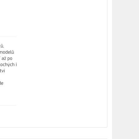
tů,
 modelů
 až po
lochých i
tví
de