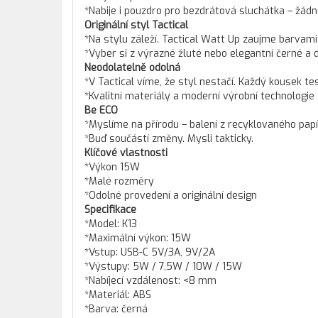
*Nabije i pouzdro pro bezdrátová sluchátka – žádné
Originální styl Tactical
*Na stylu záleží. Tactical Watt Up zaujme barvami
*Vyber si z výrazné žluté nebo elegantní černé a d
Neodolatelně odolná
*V Tactical víme, že styl nestačí. Každý kousek 
*Kvalitní materiály a moderní výrobní technologie 
Be ECO
*Myslíme na přírodu – balení z recyklovaného papír
*Buď součástí změny. Mysli takticky.
Klíčové vlastnosti
*Výkon 15W
*Malé rozměry
*Odolné provedení a originální design
Specifikace
*Model: K13
*Maximální výkon: 15W
*Vstup: USB-C 5V/3A, 9V/2A
*Výstupy: 5W / 7,5W / 10W / 15W
*Nabíjecí vzdálenost: <8 mm
*Materiál: ABS
*Barva: černá