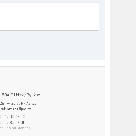
15, 504 01 Nový Bydžov
826
+420 775 475 125
reklamace@eo.cz
00, 12:30–17:00
00, 12:30–16:00
obu po tel. dohodě