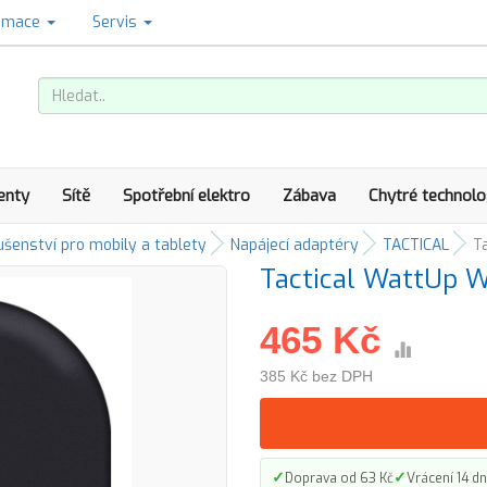
amace
Servis
enty
Sítě
Spotřební elektro
Zábava
Chytré technolo
ušenství pro mobily a tablety
Napájecí adaptéry
TACTICAL
T
Tactical WattUp W
465 Kč
385 Kč bez DPH
✓
✓
Doprava od 63 Kč
Vrácení 14 dn