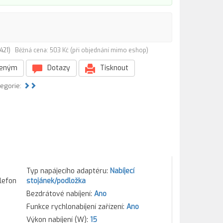
8421)
Běžná cena: 503 Kč (při objednání mimo eshop)
beným
Dotazy
Tisknout
tegorie:
Typ napájecího adaptéru:
Nabíjecí
elefon
stojánek/podložka
Bezdrátové nabíjení:
Ano
Funkce rychlonabíjení zařízení:
Ano
Výkon nabíjení (W):
15