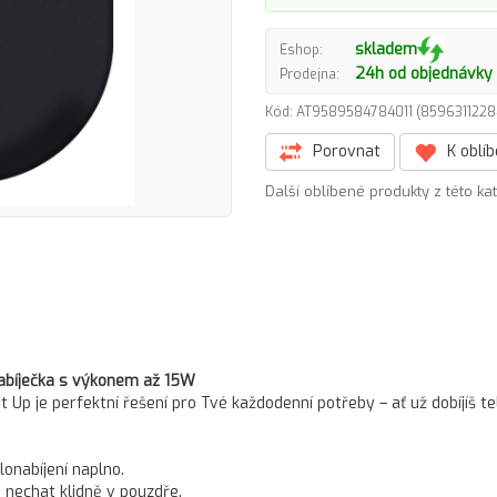
skladem
Eshop:
24h od objednávky
Prodejna:
Kód: AT9589584784011 (859631122
Porovnat
K oblí
Další oblíbené produkty z této ka
nabíječka s výkonem až 15W
t Up je perfektní řešení pro Tvé každodenní potřeby – ať už dobíjíš t
lonabíjení naplno.
 nechat klidně v pouzdře.