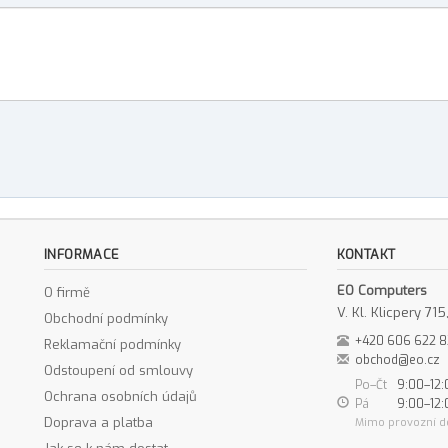
INFORMACE
KONTAKT
EO Computers
O firmě
V. Kl. Klicpery 7
Obchodní podmínky
+420 606 622 
Reklamační podmínky
obchod@eo.cz
Odstoupení od smlouvy
Po–Čt
9:00–12:
Ochrana osobních údajů
Pá
9:00–12:
Doprava a platba
Mimo provozní d