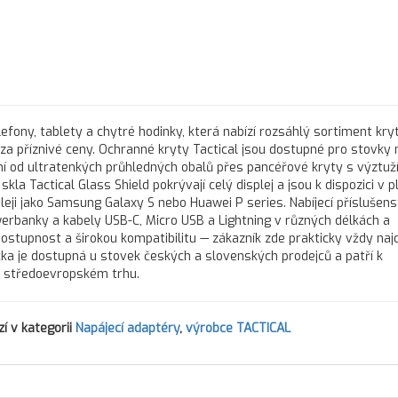
lefony, tablety a chytré hodinky, která nabízí rozsáhlý sortiment kry
ů za příznivé ceny. Ochranné kryty Tactical jsou dostupné pro stovky
í od ultratenkých průhledných obalů přes pancéřové kryty s výztuží
a Tactical Glass Shield pokrývají celý displej a jsou k dispozici v p
ji jako Samsung Galaxy S nebo Huawei P series. Nabíjecí příslušens
werbanky a kabely USB-C, Micro USB a Lightning v různých délkách a
dostupnost a širokou kompatibilitu — zákazník zde prakticky vždy naj
ačka je dostupná u stovek českých a slovenských prodejců a patří k
a středoevropském trhu.
í v kategorii
Napájecí adaptéry
,
výrobce TACTICAL