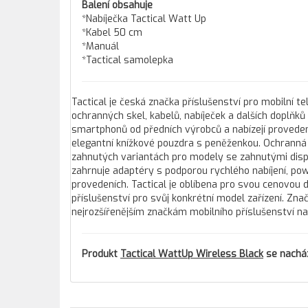
Balení obsahuje
*Nabíječka Tactical Watt Up
*Kabel 50 cm
*Manuál
*Tactical samolepka
Tactical je česká značka příslušenství pro mobilní te
ochranných skel, kabelů, nabíječek a dalších doplňk
smartphonů od předních výrobců a nabízejí proveden
elegantní knížkové pouzdra s peněženkou. Ochranná skl
zahnutých variantách pro modely se zahnutými disple
zahrnuje adaptéry s podporou rychlého nabíjení, po
provedeních. Tactical je oblíbena pro svou cenovou 
příslušenství pro svůj konkrétní model zařízení. Zn
nejrozšířenějším značkám mobilního příslušenství n
Produkt
Tactical WattUp Wireless Black
se nacház