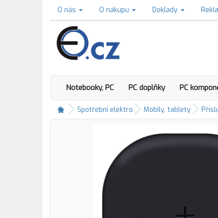
O nás
O nákupu
Doklady
Rekl
Notebooky, PC
PC doplňky
PC kompon
Spotřební elektro
Mobily, tablety
Přísl