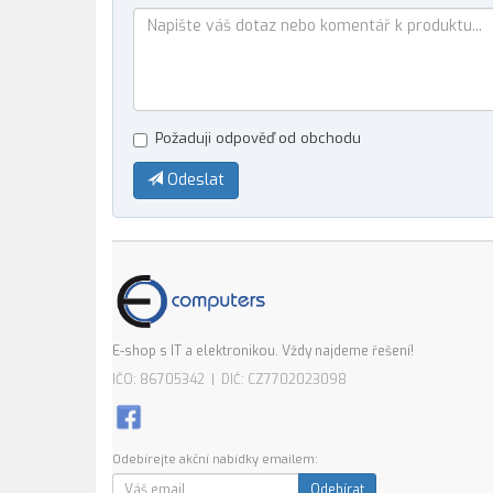
Požaduji odpověď od obchodu
Odeslat
E-shop s IT a elektronikou. Vždy najdeme řešení!
IČO: 86705342 | DIČ: CZ7702023098
Odebírejte akční nabídky emailem:
Odebírat