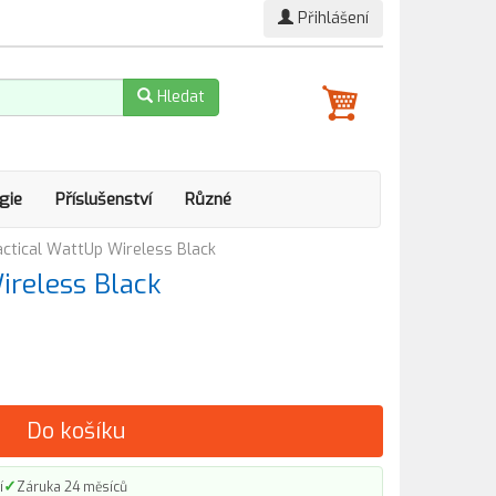
Přihlášení
Hledat
gie
Příslušenství
Různé
actical WattUp Wireless Black
ireless Black
Do košíku
✓
í
Záruka 24 měsíců