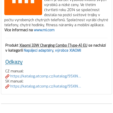
výrobků a nízké ceny. Ve třetím
čtvrtletí roku 2014 se společnost
dostala na pozici světové trojky v
počtu vyrobených chytrých telefonů. Společnost vyrábí chytré
telefony, chytré hodinky, fitness náramky a mobilní aplikace.
Více informací na
www.mi.com
Produkt
Xiaomi 33W Charging Combo (Type-A) EU
se nachází
v kategorii
Napájecí adaptéry
,
výrobce XIAOMI
Odkazy
CZ manual:
https://katalog.atcomp.cz/katalog/95XIN…
SK manual:
https://katalog.atcomp.cz/katalog/95XIN…