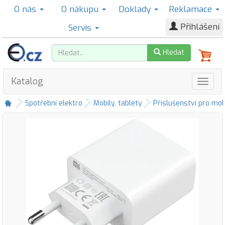
O nás
O nákupu
Doklady
Reklamace
Přihlášení
Servis
Hledat
Katalog
Spotřební elektro
Mobily, tablety
Příslušenství pro mob