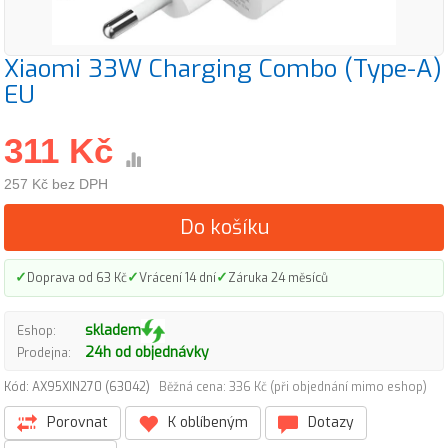
Xiaomi 33W Charging Combo (Type-A)
EU
311 Kč
257 Kč bez DPH
Do košíku
✓
✓
✓
Doprava od 63 Kč
Vrácení 14 dní
Záruka 24 měsíců
skladem
Eshop:
24h od objednávky
Prodejna:
Kód: AX95XIN270 (63042)
Běžná cena: 336 Kč (při objednání mimo eshop)
Porovnat
K oblíbeným
Dotazy