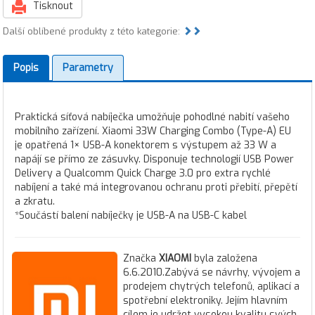
Tisknout
Další oblíbené produkty z této kategorie:
Popis
Parametry
Praktická síťová nabíječka umožňuje pohodlné nabití vašeho
mobilního zařízení. Xiaomi 33W Charging Combo (Type-A) EU
je opatřená 1× USB-A konektorem s výstupem až 33 W a
napájí se přímo ze zásuvky. Disponuje technologií USB Power
Delivery a Qualcomm Quick Charge 3.0 pro extra rychlé
nabíjení a také má integrovanou ochranu proti přebití, přepětí
a zkratu.
*Součástí balení nabíječky je USB-A na USB-C kabel
Značka
XIAOMI
byla založena
6.6.2010.Zabývá se návrhy, vývojem a
prodejem chytrých telefonů, aplikací a
spotřební elektroniky. Jejím hlavním
cílem je udržet vysokou kvalitu svých