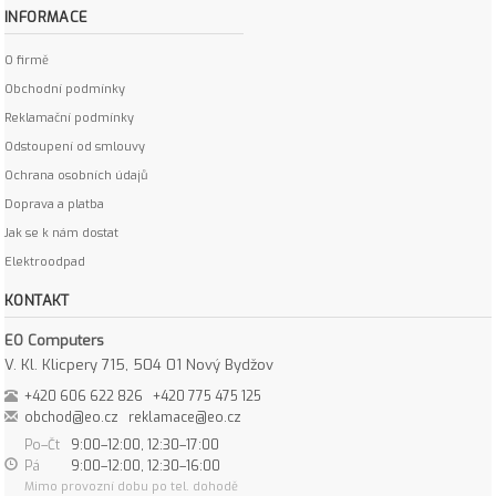
INFORMACE
O firmě
Obchodní podmínky
Reklamační podmínky
Odstoupení od smlouvy
Ochrana osobních údajů
Doprava a platba
Jak se k nám dostat
Elektroodpad
KONTAKT
EO Computers
V. Kl. Klicpery 715, 504 01 Nový Bydžov
+420 606 622 826
+420 775 475 125
obchod@eo.cz
reklamace@eo.cz
Po–Čt
9:00–12:00, 12:30–17:00
Pá
9:00–12:00, 12:30–16:00
Mimo provozní dobu po tel. dohodě