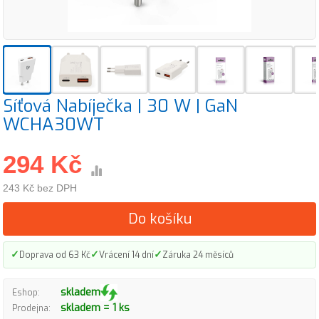
Síťová Nabíječka | 30 W | GaN
WCHA30WT
294 Kč
243 Kč bez DPH
Do košíku
✓
✓
✓
Doprava od 63 Kč
Vrácení 14 dní
Záruka 24 měsíců
skladem
Eshop:
skladem = 1 ks
Prodejna: