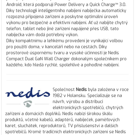
Android, která podporují Power Delivery a Quick Charge™ 3.0.
Díky technologii inteligentního nabíjení nabíječka automaticky
rozpozná připojená zařízení a poskytne optimální úroveň
výkonu pro bezpečné a efektivní nabíjení. Ať už nabíjíte chytrý
telefon, tablet nebo jiné zařízení napájené přes USB, tato
nabíječka vám dodá potřebný výkon.
Díky kompaktnímu a lehkému provedení je vynikající volbou
pro použití doma, v kanceláři nebo na cestách. Díky
prostorově úspornému tvaru a vysoké účinnosti je Nedis
Compact Dual GaN Wall Charger dokonalým společníkem pro
každého, kdo hledá rychlé, spolehlivé a pohodlné nabíjení.
Společnost
Nedis
byla založena v roce
1982 v Holansku. Specializuje se na
návrh, výrobu a distribuci
elektronických spotřebičů, chytrých
zařízení a domácích doplňků. Nedis nabízí širokou škálu
produktů, včetně kabelů, adaptérů, nabíječek, paměťových
karet, sluchátek, reproduktorů, TV příslušenství a dalších
spotřebičů. Kromě tradičních elektronických zařízení se Nedis