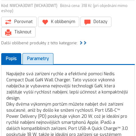
Kód: NWCHA30WT (WCHA30WT)
Běžná cena: 318 Kč (při objednání mimo
eshop)
Porovnat
K oblíbeným
Dotazy
Tisknout
Další oblíbené produkty z této kategorie:
Popis
Parametry
Napájejte svá zařízení rychle a efektivně pomocí Nedis
Compact Dual GaN Wall Charger. Tato vysoce výkonná
nabíječka je vybavena nejnovější technologií GaN, která
zajišťuje vyšší rychlost nabíjení, lepší účinnost a kompaktnější
design.
Díky dvěma výkonným portům můžete nabíjet dvě zařízení
současně, aniž by došlo ke snížení rychlosti. Port USB-C™
Power Delivery (PD) poskytuje výkon 20 W, což je ideální pro
rychlé nabíjení nejnovějších smartphonů Apple, iPadů a
dalších kompatibilních zařízení. Port USB-A Quick Charge™ 3.0
poskytuje 18 W, takže je ideální pro zařízení se systémem