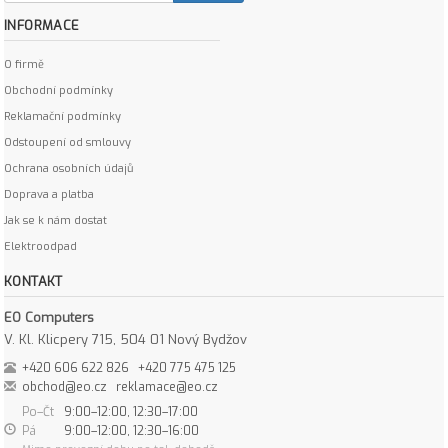
INFORMACE
O firmě
Obchodní podmínky
Reklamační podmínky
Odstoupení od smlouvy
Ochrana osobních údajů
Doprava a platba
Jak se k nám dostat
Elektroodpad
KONTAKT
EO Computers
V. Kl. Klicpery 715, 504 01 Nový Bydžov
+420 606 622 826
+420 775 475 125
obchod@eo.cz
reklamace@eo.cz
Po–Čt
9:00–12:00, 12:30–17:00
Pá
9:00–12:00, 12:30–16:00