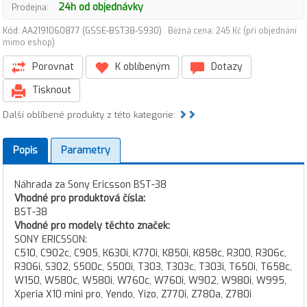
24h od objednávky
Prodejna:
Kód: AA2191060877 (GSSE-BST38-S930)
Běžná cena: 245 Kč (při objednání
mimo eshop)
Porovnat
K oblíbeným
Dotazy
Tisknout
Další oblíbené produkty z této kategorie:
Popis
Parametry
Náhrada za Sony Ericsson BST-38
Vhodné pro produktová čísla:
BST-38
Vhodné pro modely těchto značek:
SONY ERICSSON:
C510, C902c, C905, K630i, K770i, K850i, K858c, R300, R306c,
R306i, S302, S500c, S500i, T303, T303c, T303i, T650i, T658c,
W150, W580c, W580i, W760c, W760i, W902, W980i, W995,
Xperia X10 mini pro, Yendo, Yizo, Z770i, Z780a, Z780i