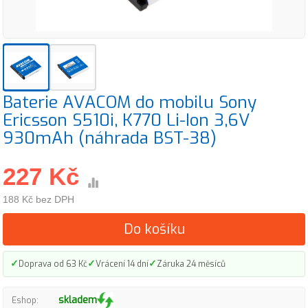
Baterie AVACOM do mobilu Sony
Ericsson S510i, K770 Li-Ion 3,6V
930mAh (náhrada BST-38)
227 Kč
188 Kč bez DPH
Do košíku
✓
✓
✓
Doprava od 63 Kč
Vrácení 14 dní
Záruka 24 měsíců
skladem
Eshop: