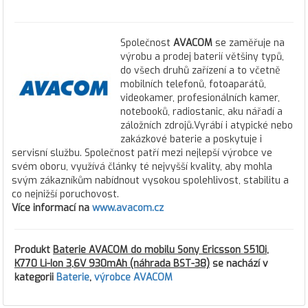
Společnost
AVACOM
se zaměřuje na
výrobu a prodej baterií většiny typů,
do všech druhů zařízení a to včetně
mobilních telefonů, fotoaparátů,
videokamer, profesionálních kamer,
notebooků, radiostanic, aku nářadí a
záložních zdrojů.Vyrábí i atypické nebo
zakázkové baterie a poskytuje i
servisní službu. Společnost patří mezi nejlepší výrobce ve
svém oboru, využívá články té nejvyšší kvality, aby mohla
svým zákazníkům nabídnout vysokou spolehlivost, stabilitu a
co nejnižší poruchovost.
Více informací na
www.avacom.cz
Produkt
Baterie AVACOM do mobilu Sony Ericsson S510i,
K770 Li-Ion 3,6V 930mAh (náhrada BST-38)
se nachází v
kategorii
Baterie
,
výrobce AVACOM