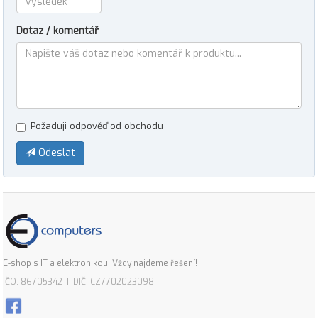
Dotaz / komentář
Požaduji odpověď od obchodu
Odeslat
E-shop s IT a elektronikou. Vždy najdeme řešení!
IČO: 86705342 | DIČ: CZ7702023098