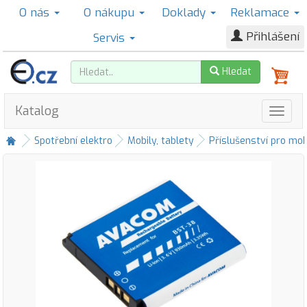
O nás
O nákupu
Doklady
Reklamace
Přihlášení
Servis
Hledat
Katalog
Spotřební elektro
Mobily, tablety
Příslušenství pro mob