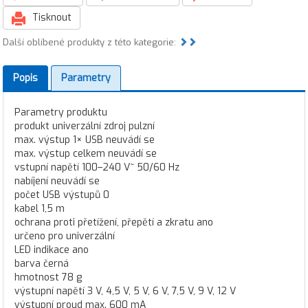
Tisknout
Další oblíbené produkty z této kategorie:
Popis
Parametry
Parametry produktu
produkt univerzální zdroj pulzní
max. výstup 1× USB neuvádí se
max. výstup celkem neuvádí se
vstupní napětí 100–240 V~ 50/60 Hz
nabíjení neuvádí se
počet USB výstupů 0
kabel 1,5 m
ochrana proti přetížení, přepětí a zkratu ano
určeno pro univerzální
LED indikace ano
barva černá
hmotnost 78 g
výstupní napětí 3 V, 4,5 V, 5 V, 6 V, 7,5 V, 9 V, 12 V
výstupní proud max. 600 mA