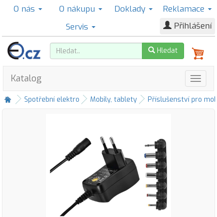
O nás
O nákupu
Doklady
Reklamace
Přihlášení
Servis
Hledat
Katalog
Spotřební elektro
Mobily, tablety
Příslušenství pro mob