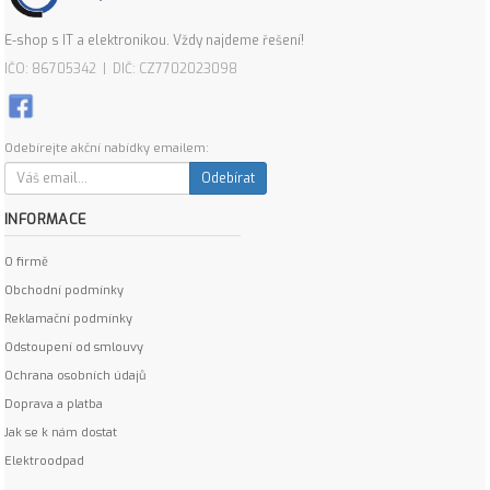
E-shop s IT a elektronikou. Vždy najdeme řešení!
IČO: 86705342 | DIČ: CZ7702023098
Odebírejte akční nabídky emailem:
Odebírat
INFORMACE
O firmě
Obchodní podmínky
Reklamační podmínky
Odstoupení od smlouvy
Ochrana osobních údajů
Doprava a platba
Jak se k nám dostat
Elektroodpad