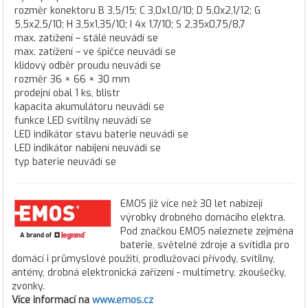
rozměr konektoru B 3,5/15; C 3,0x1,0/10; D 5,0x2,1/12; G
5,5x2,5/10; H 3,5x1,35/10; I 4x 1,7/10; S 2,35x0,75/8,7
max. zatížení – stálé neuvádí se
max. zatížení – ve špičce neuvádí se
klidový odběr proudu neuvádí se
rozměr 36 × 66 × 30 mm
prodejní obal 1 ks, blistr
kapacita akumulátoru neuvádí se
funkce LED svítilny neuvádí se
LED indikátor stavu baterie neuvádí se
LED indikátor nabíjení neuvádí se
typ baterie neuvádí se
EMOS již více než 30 let nabízejí
výrobky drobného domácího elektra.
Pod značkou EMOS naleznete zejména
baterie, světelné zdroje a svítidla pro
domácí i průmyslové použití, prodlužovací přívody, svítilny,
antény, drobná elektronická zařízení - multimetry, zkoušečky,
zvonky.
Více informací na
www.emos.cz