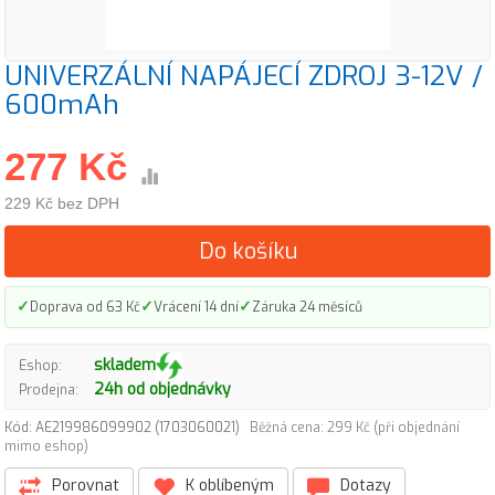
UNIVERZÁLNÍ NAPÁJECÍ ZDROJ 3-12V /
600mAh
277 Kč
229 Kč bez DPH
Do košíku
✓
✓
✓
Doprava od 63 Kč
Vrácení 14 dní
Záruka 24 měsíců
skladem
Eshop:
24h od objednávky
Prodejna:
Kód: AE219986099902 (1703060021)
Běžná cena: 299 Kč (při objednání
mimo eshop)
Porovnat
K oblíbeným
Dotazy