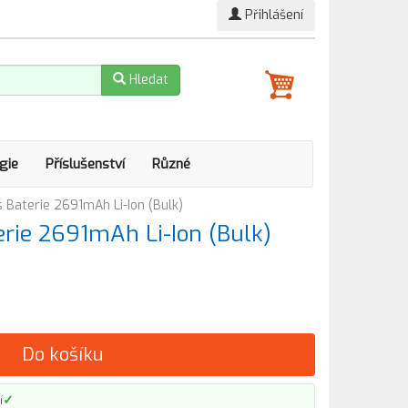
Přihlášení
Hledat
gie
Příslušenství
Různé
s Baterie 2691mAh Li-Ion (Bulk)
erie 2691mAh Li-Ion (Bulk)
Do košíku
✓
í