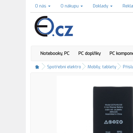
O nás
O nákupu
Doklady
Rekl
Notebooky, PC
PC doplňky
PC kompon
Spotřební elektro
Mobily, tablety
Přísl