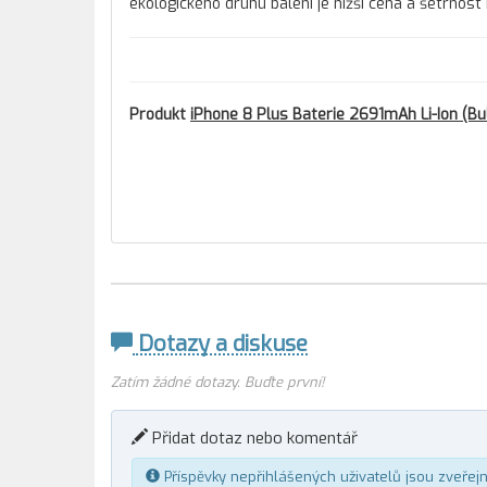
ekologického druhu balení je nižší cena a šetrnost
Produkt
iPhone 8 Plus Baterie 2691mAh Li-Ion (Bu
Dotazy a diskuse
Zatím žádné dotazy. Buďte první!
Přidat dotaz nebo komentář
Příspěvky nepřihlášených uživatelů jsou zveřej