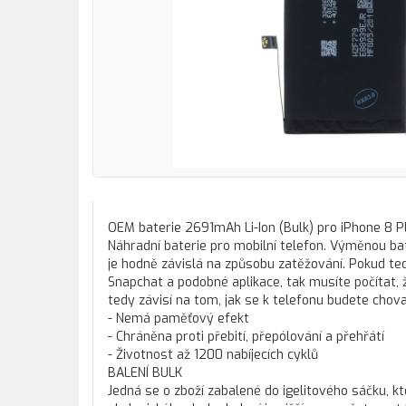
OEM baterie 2691mAh Li-Ion (Bulk) pro iPhone 8 P
Náhradní baterie pro mobilní telefon. Výměnou b
je hodně závislá na způsobu zatěžování. Pokud ted
Snapchat a podobné aplikace, tak musíte počítat, že
tedy závisí na tom, jak se k telefonu budete chov
- Nemá paměťový efekt
- Chráněna proti přebití, přepólování a přehřátí
- Životnost až 1200 nabíjecích cyklů
BALENÍ BULK
Jedná se o zboží zabalené do igelitového sáčku,