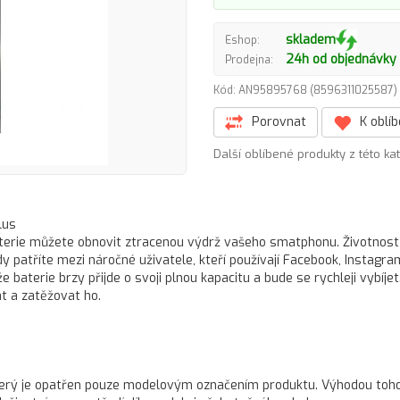
skladem
Eshop:
24h od objednávky
Prodejna:
Kód: AN95895768 (8596311025587
Porovnat
K oblí
Další oblíbené produkty z této ka
lus
aterie můžete obnovit ztracenou výdrž vašeho smatphonu. Životnost
y patříte mezi náročné uživatele, kteří používají Facebook, Instagra
 baterie brzy přijde o svoji plnou kapacitu a bude se rychleji vybíjet
at a zatěžovat ho.
 který je opatřen pouze modelovým označením produktu. Výhodou toh