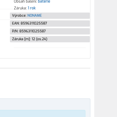
Obsah balení:
baterie
Záruka:
1 rok
Výrobce:
NONAME
EAN:
8596311025587
P/N:
8596311025587
Záruka [m]:
12 (os.24)