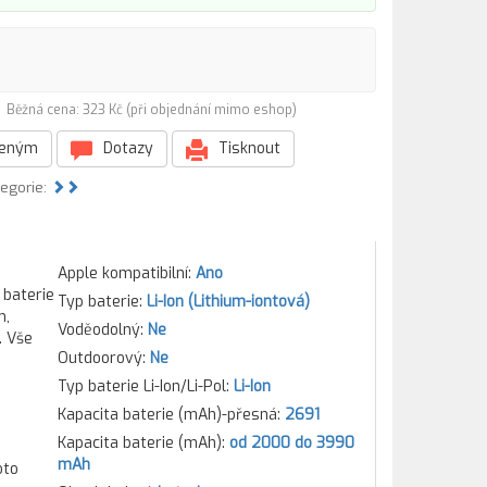
)
Běžná cena: 323 Kč (při objednání mimo eshop)
beným
Dotazy
Tisknout
tegorie:
Apple kompatibilní:
Ano
 baterie
Typ baterie:
Li-Ion (Lithium-iontová)
m,
Voděodolný:
Ne
. Vše
Outdoorový:
Ne
Typ baterie Li-Ion/Li-Pol:
Li-Ion
Kapacita baterie (mAh)-přesná:
2691
Kapacita baterie (mAh):
od 2000 do 3990
mAh
oto