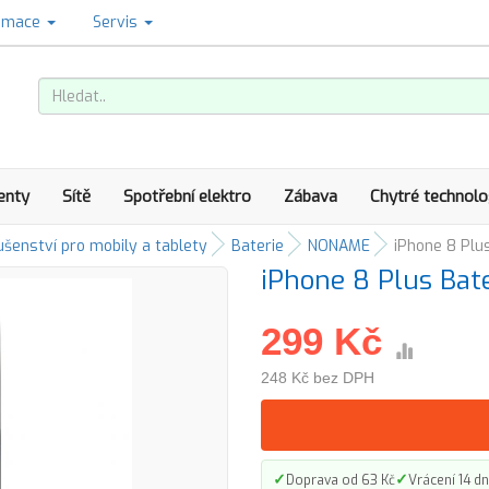
amace
Servis
enty
Sítě
Spotřební elektro
Zábava
Chytré technolo
ušenství pro mobily a tablety
Baterie
NONAME
iPhone 8 Plu
iPhone 8 Plus Bat
299 Kč
248 Kč bez DPH
✓
✓
Doprava od 63 Kč
Vrácení 14 dn