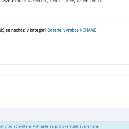
 k životnímu prostředí díky redukci přebytečného obalu.
lk)
se nachází v kategorii
Baterie
,
výrobce NONAME
něny po schválení.
Přihlaste se
pro okamžité zveřejnění.