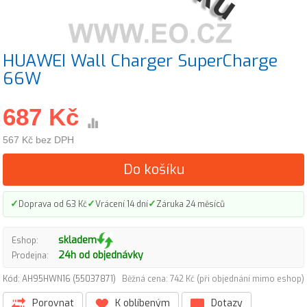
HUAWEI Wall Charger SuperCharge
66W
687 Kč
567 Kč bez DPH
Do košíku
✓
✓
✓
Doprava od 63 Kč
Vrácení 14 dní
Záruka 24 měsíců
skladem
Eshop:
24h od objednávky
Prodejna:
Kód: AH95HWN16 (55037871)
Běžná cena: 742 Kč (při objednání mimo eshop)
Porovnat
K oblíbeným
Dotazy