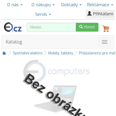
O nás
O nákupu
Doklady
Reklamace
Přihlášení
Servis
Hledat
Katalog
Spotřební elektro
Mobily, tablety
Příslušenství pro mob