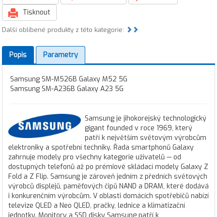
Tisknout
Další oblíbené produkty z této kategorie:
Popis
Parametry
Samsung SM-M526B Galaxy M52 5G
Samsung SM-A236B Galaxy A23 5G
Samsung je jihokorejský technologický
gigant founded v roce 1969, který
patří k největším světovým výrobcům
elektroniky a spotřební techniky. Řada smartphonů Galaxy
zahrnuje modely pro všechny kategorie uživatelů — od
dostupných telefonů až po prémiové skládací modely Galaxy Z
Fold a Z Flip. Samsung je zároveň jedním z předních světových
výrobců displejů, paměťových čipů NAND a DRAM, které dodává
i konkurenčním výrobcům. V oblasti domácích spotřebičů nabízí
televize QLED a Neo QLED, pračky, lednice a klimatizační
jednotky. Monitory a SSD disky Samsung patří k