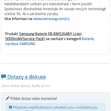
nejoblíbenějším volbám pro kancelářské i herní použití.
Společnost dlouhodobě investuje do vývoje nových technologií
včetně 5G, AI a udržitelné výroby.
Více informací na
www.samsung.com/cz
Produkt
Samsung Baterie EB-BM526ABY Li-Ion
5000mAh(Service Pack)
se nachází v kategorii
Baterie
,
výrobce SAMSUNG
Dotazy a diskuse
Zatím žádné dotazy. Buďte první!
Přidat dotaz nebo komentář
Příspěvky nepřihlášených uživatelů jsou zveřejněny po