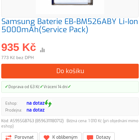
Samsung Baterie EB-BM526ABY Li-Ion
5000mAh(Service Pack)
935 Kč
773 Kč bez DPH
Do košíku
✓
✓
✓
Doprava od 63 Kč
Vrácení 14 dní
na dotaz
Eshop:
na dotaz
Prodejna:
Kód: AS95SGB763 (8596311180712)
Běžná cena: 1 010 Kč (při objednání mimo
eshop)
Porovnat
K oblíbeným
Dotazy