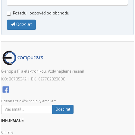
Požaduji odpověď od obchodu
Odeslat
E-shop s IT a elektronikou. Vždy najdeme řešení!
IČO: 86705342 | DIČ: CZ7702023098
Odebírejte akční nabídky emailem:
Odebírat
INFORMACE
O firmě