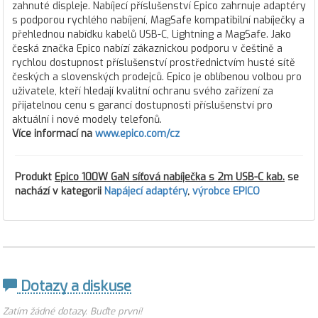
zahnuté displeje. Nabíjecí příslušenství Epico zahrnuje adaptéry
s podporou rychlého nabíjení, MagSafe kompatibilní nabíječky a
přehlednou nabídku kabelů USB-C, Lightning a MagSafe. Jako
česká značka Epico nabízí zákaznickou podporu v češtině a
rychlou dostupnost příslušenství prostřednictvím husté sítě
českých a slovenských prodejců. Epico je oblíbenou volbou pro
uživatele, kteří hledají kvalitní ochranu svého zařízení za
přijatelnou cenu s garancí dostupnosti příslušenství pro
aktuální i nové modely telefonů.
Více informací na
www.epico.com/cz
Produkt
Epico 100W GaN síťová nabíječka s 2m USB-C kab.
se
nachází v kategorii
Napájecí adaptéry
,
výrobce EPICO
Dotazy a diskuse
Zatím žádné dotazy. Buďte první!