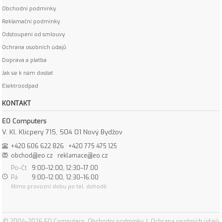
Obchodní podmínky
Reklamační podmínky
Odstoupení od smlouvy
Ochrana osobních údajů
Doprava a platba
Jak se k nám dostat
Elektroodpad
KONTAKT
EO Computers
V. Kl. Klicpery 715, 504 01 Nový Bydžov
+420 606 622 826
+420 775 475 125
obchod@eo.cz
reklamace@eo.cz
Po–Čt
9:00–12:00, 12:30–17:00
Pá
9:00–12:00, 12:30–16:00
Mimo provozní dobu po tel. dohodě
© 2004–2026 EO Computers
Obchodní podmínky
|
Ochrana osobních údajů