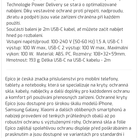
Technologie Power Delivery se stará o optimalizované
nabíjení. Díky vestavěné ochraně proti přepětí, nadproudu,
zkratu a podpětí jsou vaše zařízení chráněna při každém
použití.
Součástí balení je 2m USB-C kabel, ať můžete začít nabíjet
hned po rozbalení.
Vstupní napětí/proud: 100-240 V (50-60 Hz) 1,5 A, USB-C 1
výstup: 100 W max., USB-C 2 výstup: 100 W max., Maximální
výkon: 100 W, Materiál: ABS, PC, Rozměry: 108×32×59mm,
Hmotnost: 193 g, Délka USB-C na USB-C kabelu - 2m
Epico je česká značka příslušenství pro mobilní telefony,
tablety a notebooky, která se specializuje na kryty, ochranná
skla, kabely, nabíječky a další doplňky pro každodenní ochranu
a komfort při používání přenosných zařízení. Ochranné kryty
Epico jsou dostupné pro širokou škálu modelů iPhone,
Samsung Galaxy, Xiaomi a dalších oblíbených smartphonů a
nabízejí provedení od tenkých průhledných obalů až po
robustní ochranu s výztuženými rohy. Ochranná skla a fólie
Epico zajišťují spolehlivou ochranu displeje před poškrábáním a
prasknutím a jsou dostupné ve variantách pro standardní i