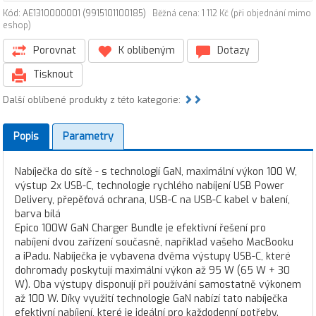
Kód: AE1310000001 (9915101100185)
Běžná cena: 1 112 Kč (při objednání mimo
eshop)
Porovnat
K oblíbeným
Dotazy
Tisknout
Další oblíbené produkty z této kategorie:
Popis
Parametry
Nabíječka do sítě - s technologií GaN, maximální výkon 100 W,
výstup 2x USB-C, technologie rychlého nabíjení USB Power
Delivery, přepěťová ochrana, USB-C na USB-C kabel v balení,
barva bílá
Epico 100W GaN Charger Bundle je efektivní řešení pro
nabíjení dvou zařízení současně, například vašeho MacBooku
a iPadu. Nabíječka je vybavena dvěma výstupy USB-C, které
dohromady poskytují maximální výkon až 95 W (65 W + 30
W). Oba výstupy disponují při používání samostatně výkonem
až 100 W. Díky využití technologie GaN nabízí tato nabíječka
efektivní nabíjení, které je ideální pro každodenní potřeby.