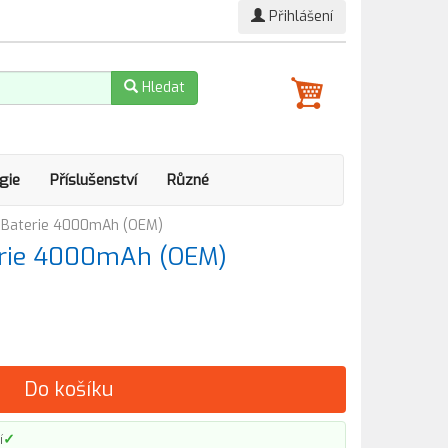
Přihlášení
Hledat
gie
Příslušenství
Různé
 Baterie 4000mAh (OEM)
erie 4000mAh (OEM)
Do košíku
✓
í