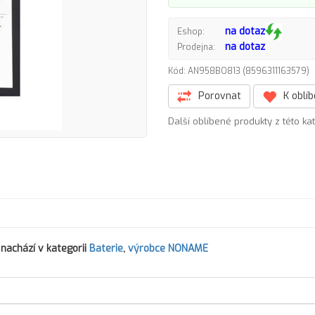
na dotaz
Eshop:
na dotaz
Prodejna:
Kód: AN958BO813 (8596311163579
Porovnat
K oblí
Další oblíbené produkty z této ka
nachází v kategorii
Baterie
,
výrobce NONAME