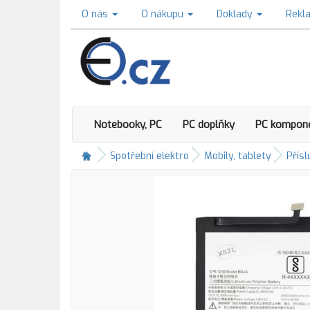
O nás
O nákupu
Doklady
Rekl
Notebooky, PC
PC doplňky
PC kompon
Spotřební elektro
Mobily, tablety
Přísl