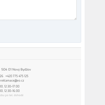
15, 504 01 Nový Bydžov
826
+420 775 475 125
reklamace@eo.cz
00, 12:30–17:00
00, 12:30–16:00
obu po tel. dohodě