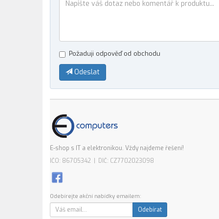
Požaduji odpověď od obchodu
Odeslat
E-shop s IT a elektronikou. Vždy najdeme řešení!
IČO: 86705342 | DIČ: CZ7702023098
Odebírejte akční nabídky emailem:
Odebírat