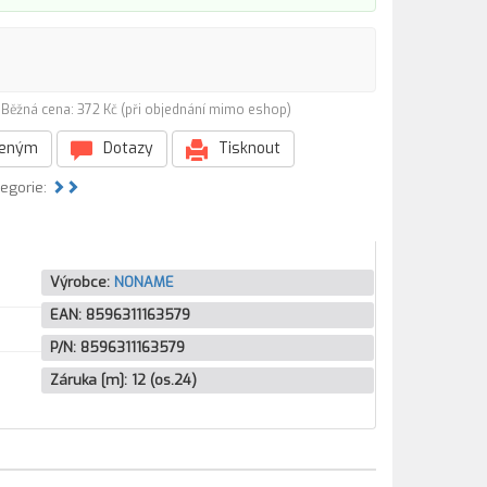
)
Běžná cena: 372 Kč (při objednání mimo eshop)
beným
Dotazy
Tisknout
tegorie:
Výrobce:
NONAME
EAN:
8596311163579
P/N:
8596311163579
Záruka [m]:
12 (os.24)