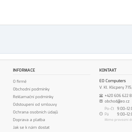
INFORMACE
KONTAKT
EO Computers
O firmě
V. Kl. Klicpery 7
Obchodní podmínky
+420 606 622 
Reklamační podmínky
obchod@eo.cz
Odstoupení od smlouvy
Po–Čt
9:00–12:
Ochrana osobních údajů
Pá
9:00–12:
Doprava a platba
Mimo provozní d
Jak se k nám dostat