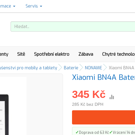
amace
Servis
enty
Sítě
Spotřební elektro
Zábava
Chytré technolo
ušenství pro mobily a tablety
Baterie
NONAME
Xiaomi BN4A
Xiaomi BN4A Bat
345 Kč
285 Kč bez DPH
✓
✓
Doprava od 63 Kč
Vrácení 14 dn