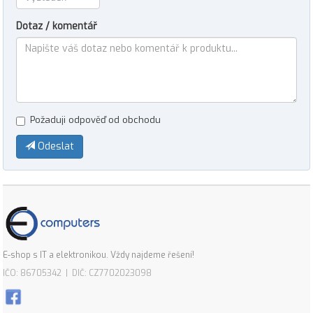
Dotaz / komentář
Požaduji odpověď od obchodu
Odeslat
E-shop s IT a elektronikou. Vždy najdeme řešení!
IČO: 86705342 | DIČ: CZ7702023098