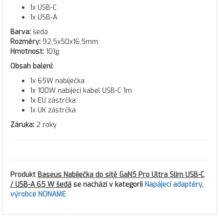
1x USB-C
1x USB-A
Barva:
šedá
Rozměry:
92,5x50x16,5mm
Hmotnost:
101g
Obsah balení:
1x 65W nabíječka
1x 100W nabíjecí kabel USB-C 1m
1x EU zástrčka
1x UK zástrčka
Záruka:
2 roky
Produkt
Baseus Nabíječka do sítě GaN5 Pro Ultra Slim USB-C
/ USB-A 65 W šedá
se nachází v kategorii
Napájecí adaptéry
,
výrobce NONAME