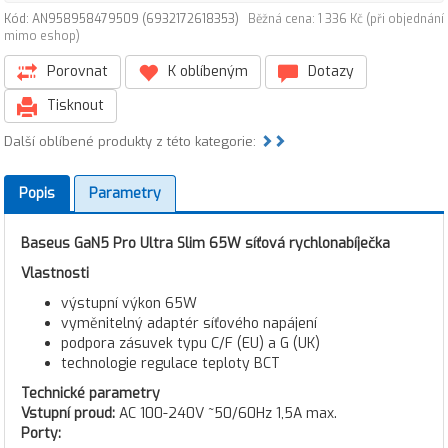
Kód: AN958958479509 (6932172618353)
Běžná cena: 1 336 Kč (při objednání
mimo eshop)
Porovnat
K oblíbeným
Dotazy
Tisknout
Další oblíbené produkty z této kategorie:
Popis
Parametry
Baseus GaN5 Pro Ultra Slim 65W síťová rychlonabíječka
Vlastnosti
výstupní výkon 65W
vyměnitelný adaptér síťového napájení
podpora zásuvek typu C/F (EU) a G (UK)
technologie regulace teploty BCT
Technické parametry
Vstupní proud:
AC 100-240V ~50/60Hz 1,5A max.
Porty: