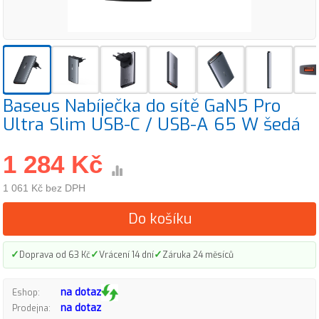
Baseus Nabíječka do sítě GaN5 Pro
Ultra Slim USB-C / USB-A 65 W šedá
1 284 Kč
1 061 Kč bez DPH
Do košíku
✓
✓
✓
Doprava od 63 Kč
Vrácení 14 dní
Záruka 24 měsíců
na dotaz
Eshop:
na dotaz
Prodejna: