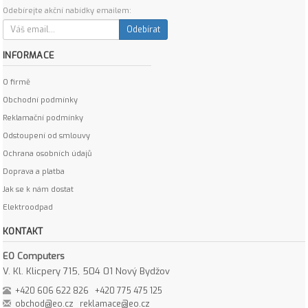
Odebírejte akční nabídky emailem:
Odebírat
INFORMACE
O firmě
Obchodní podmínky
Reklamační podmínky
Odstoupení od smlouvy
Ochrana osobních údajů
Doprava a platba
Jak se k nám dostat
Elektroodpad
KONTAKT
EO Computers
V. Kl. Klicpery 715, 504 01 Nový Bydžov
+420 606 622 826
+420 775 475 125
obchod@eo.cz
reklamace@eo.cz