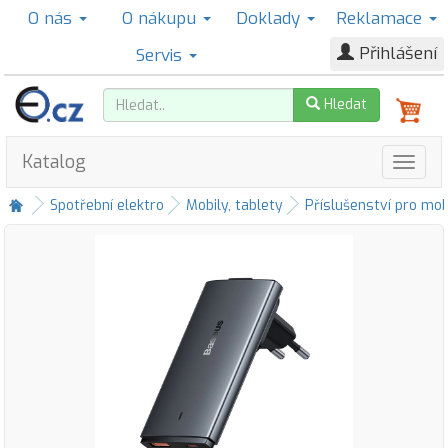
O nás
O nákupu
Doklady
Reklamace
Přihlášení
Servis
Hledat
Katalog
Spotřební elektro
Mobily, tablety
Příslušenství pro mob