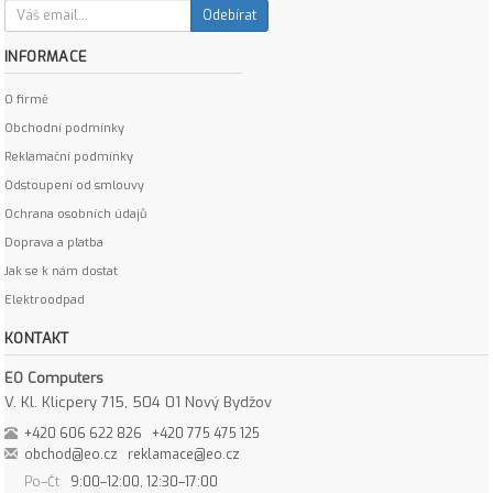
Odebírat
INFORMACE
O firmě
Obchodní podmínky
Reklamační podmínky
Odstoupení od smlouvy
Ochrana osobních údajů
Doprava a platba
Jak se k nám dostat
Elektroodpad
KONTAKT
EO Computers
V. Kl. Klicpery 715, 504 01 Nový Bydžov
+420 606 622 826
+420 775 475 125
obchod@eo.cz
reklamace@eo.cz
Po–Čt
9:00–12:00, 12:30–17:00