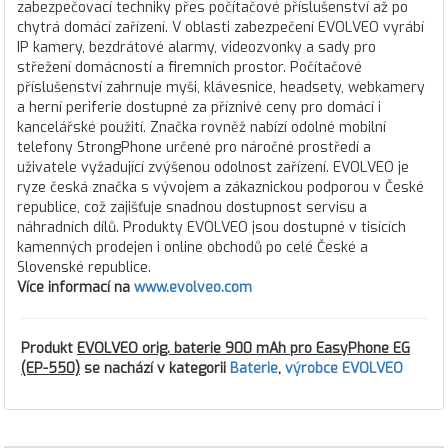
zabezpečovací techniky přes počítačové příslušenství až po
chytrá domácí zařízení. V oblasti zabezpečení EVOLVEO vyrábí
IP kamery, bezdrátové alarmy, videozvonky a sady pro
střežení domácností a firemních prostor. Počítačové
příslušenství zahrnuje myši, klávesnice, headsety, webkamery
a herní periferie dostupné za příznivé ceny pro domácí i
kancelářské použití. Značka rovněž nabízí odolné mobilní
telefony StrongPhone určené pro náročné prostředí a
uživatele vyžadující zvýšenou odolnost zařízení. EVOLVEO je
ryze česká značka s vývojem a zákaznickou podporou v České
republice, což zajišťuje snadnou dostupnost servisu a
náhradních dílů. Produkty EVOLVEO jsou dostupné v tisících
kamenných prodejen i online obchodů po celé České a
Slovenské republice.
Více informací na
www.evolveo.com
Produkt
EVOLVEO orig. baterie 900 mAh pro EasyPhone EG
(EP-550)
se nachází v kategorii
Baterie
,
výrobce EVOLVEO