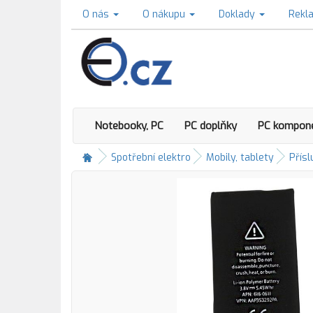
O nás
O nákupu
Doklady
Rekl
Notebooky, PC
PC doplňky
PC kompon
Spotřební elektro
Mobily, tablety
Přísl