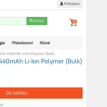
Přihlášení
Hledat
gie
Příslušenství
Různé
erie 1440mAh Li-Ion Polymer (Bulk)
1440mAh Li-Ion Polymer (Bulk)
Do košíku
✓
í