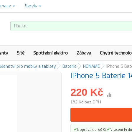
amace
Servis
enty
Sítě
Spotřební elektro
Zábava
Chytré technolo
ušenství pro mobily a tablety
Baterie
NONAME
iPhone 5 Bat
iPhone 5 Baterie 
220 Kč
182 Kč bez DPH
✓
✓
Doprava od 63 Kč
Vrácení 14 dn