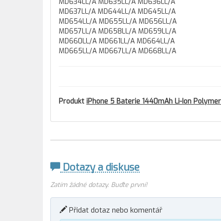
MD634LL/A MD635LL/A MD636LL/A
MD637LL/A MD644LL/A MD645LL/A
MD654LL/A MD655LL/A MD656LL/A
MD657LL/A MD658LL/A MD659LL/A
MD660LL/A MD661LL/A MD664LL/A
MD665LL/A MD667LL/A MD668LL/A
Produkt
iPhone 5 Baterie 1440mAh Li-Ion Polymer
Dotazy a diskuse
Zatím žádné dotazy. Buďte první!
Přidat dotaz nebo komentář