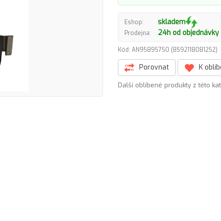
skladem
Eshop:
24h od objednávky
Prodejna:
Kód: AN95895750 (8592118081252
Porovnat
K oblí
Další oblíbené produkty z této ka