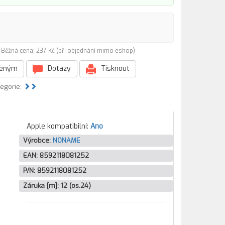
)
Běžná cena: 237 Kč (při objednání mimo eshop)
beným
Dotazy
Tisknout
tegorie:
Apple kompatibilní:
Ano
Výrobce:
NONAME
EAN:
8592118081252
P/N:
8592118081252
Záruka [m]:
12 (os.24)