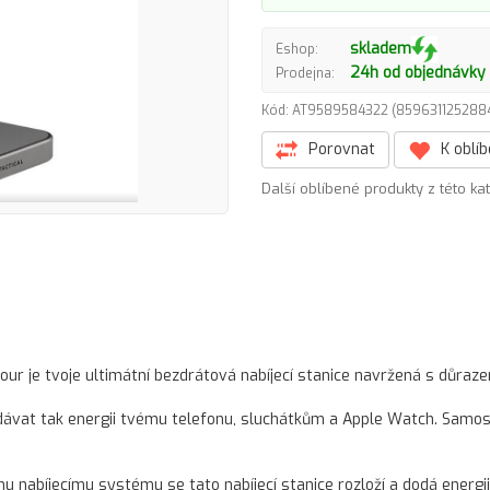
skladem
Eshop:
24h od objednávky
Prodejna:
Kód: AT9589584322 (85963112528
Porovnat
K oblí
Další oblíbené produkty z této ka
our je tvoje ultimátní bezdrátová nabíjecí stanice navržená s důraz
 dodávat tak energii tvému telefonu, sluchátkům a Apple Watch. Samo
nabíjecímu systému se tato nabíjecí stanice rozloží a dodá energi