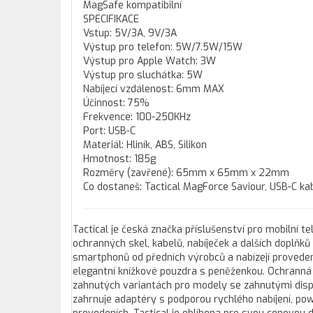
MagSafe kompatibilní
SPECIFIKACE
Vstup: 5V/3A, 9V/3A
Výstup pro telefon: 5W/7.5W/15W
Výstup pro Apple Watch: 3W
Výstup pro sluchátka: 5W
Nabíjecí vzdálenost: 6mm MAX
Účinnost: 75%
Frekvence: 100-250KHz
Port: USB-C
Materiál: Hliník, ABS, Silikon
Hmotnost: 185g
Rozměry (zavřené): 65mm x 65mm x 22mm
Co dostaneš: Tactical MagForce Saviour, USB-C ka
Tactical je česká značka příslušenství pro mobilní te
ochranných skel, kabelů, nabíječek a dalších doplňk
smartphonů od předních výrobců a nabízejí proveden
elegantní knížkové pouzdra s peněženkou. Ochranná skl
zahnutých variantách pro modely se zahnutými disple
zahrnuje adaptéry s podporou rychlého nabíjení, po