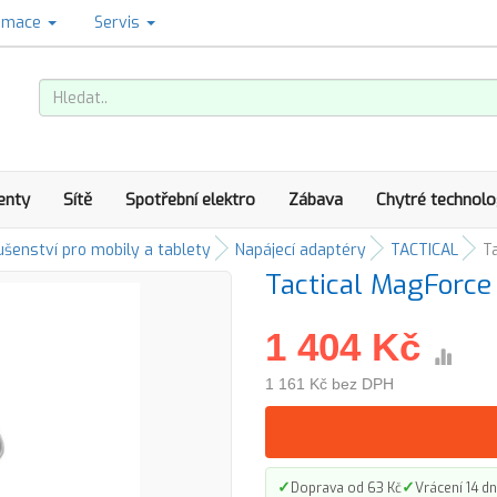
amace
Servis
enty
Sítě
Spotřební elektro
Zábava
Chytré technolo
ušenství pro mobily a tablety
Napájecí adaptéry
TACTICAL
T
Tactical MagForce 
1 404 Kč
1 161 Kč bez DPH
✓
✓
Doprava od 63 Kč
Vrácení 14 dn