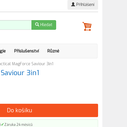
Přihlášení
Hledat
gie
Příslušenství
Různé
actical MagForce Saviour 3in1
Saviour 3in1
Do košíku
✓
í
Záruka 24 měsíců