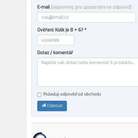
E-mail
(nepovinný, pro upozornění na odpověď)
Ověření: Kolik je 8 + 6?
*
Dotaz / komentář
Požaduji odpověď od obchodu
Odeslat