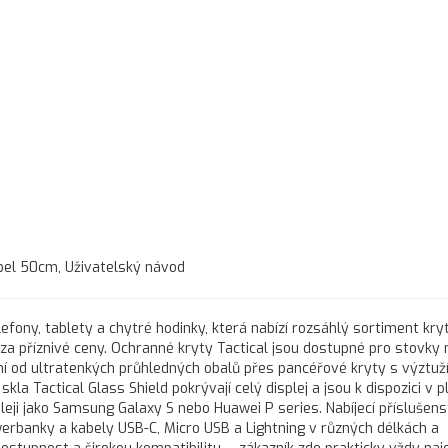
bel 50cm, Uživatelský návod
lefony, tablety a chytré hodinky, která nabízí rozsáhlý sortiment kry
ů za příznivé ceny. Ochranné kryty Tactical jsou dostupné pro stovky
í od ultratenkých průhledných obalů přes pancéřové kryty s výztuží
a Tactical Glass Shield pokrývají celý displej a jsou k dispozici v p
ji jako Samsung Galaxy S nebo Huawei P series. Nabíjecí příslušens
werbanky a kabely USB-C, Micro USB a Lightning v různých délkách a