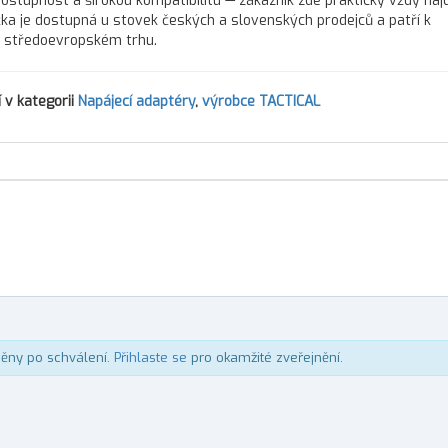
dostupnost a širokou kompatibilitu — zákazník zde prakticky vždy naj
ačka je dostupná u stovek českých a slovenských prodejců a patří k
a středoevropském trhu.
 v kategorii
Napájecí adaptéry
,
výrobce TACTICAL
něny po schválení.
Přihlaste se
pro okamžité zveřejnění.