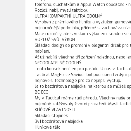
telefonu, sluchátkům a Apple Watch současně - ne
Rozlož, nabij, mysli takticky.
ULTRA KOMPAKTNÍ, ULTRA ODOLNÝ
Vyroben z prémiového hliníku a vyztužen gumovými
nejnáročnější podmínky, přičemž si zachovává nízký
Malé rozměry, ale s velkým výkonem, snadno se ve
ROZLOŽ SVŮJ VÝKON
Skládací design se promění v elegantní držák pro tv
nabíjení.
Ať už nabíjíš všechna tři zařízení najednou, nebo j
NEODOLATELNĚ ODOLNÝ
Tento kousek není jen pro parádu. U nás v Tactica
Tactical MagForce Saviour byl podroben tvrdým po
nejnovější technologie pro co nejlepší výstup.
Je to bezdrátová nabíječka, na kterou se můžeš s
BE ECO
My v Tactical máme rádi přírodu. Všechny naše pr
nejméně zatěžovaly životní prostředí. Mysli taktic
KLÍČOVÉ VLASTNOSTI
Skládací stojánek
3v1 bezdrátová nabíječka
Hliníkové tělo