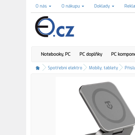
O nás
O nákupu
Doklady
Rekl
Notebooky, PC
PC doplňky
PC kompon
Spotřební elektro
Mobily, tablety
Přísl