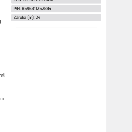
P/N:
8596311252884
Záruka [m]:
24
l
é
ali
 co