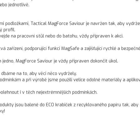
bo jednotlivě.
 podložkami, Tactical MagForce Saviour je navržen tak, aby vydrže
 profil.
jde na pracovní stůl nebo do batohu, vždy připraven k akci.
á zařízení, podporující funkci MagSafe a zajišťující rychlé a bezpečn
en jedno, MagForce Saviour je vždy připraven dokončit úkol.
l dbáme na to, aby věci něco vydržely.
dmínkám a při výrobě jsme použili velice odolné materiály a aplikov
polehnout i v těch nejextrémnějších podmínkách.
odukty jsou balené do ECO krabiček z recyklovaného papíru tak, aby
ky!