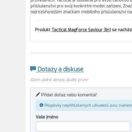
provedeních. Tactical je oblíbena pro svou cenovou 
příslušenství pro svůj konkrétní model zařízení. Zn
nejrozšířenějším značkám mobilního příslušenství n
Produkt
Tactical MagForce Saviour 3in1
se nachází
Dotazy a diskuse
Zatím žádné dotazy. Buďte první!
Přidat dotaz nebo komentář
Příspěvky nepřihlášených uživatelů jsou zveřej
Vaše jméno