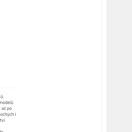
tů,
 modelů
 až po
lochých i
tví