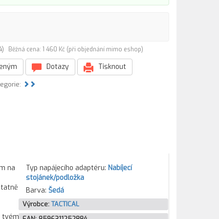
84)
Běžná cena: 1 460 Kč (při objednání mimo eshop)
beným
Dotazy
Tisknout
tegorie:
em na
Typ napájecího adaptéru:
Nabíjecí
stojánek/podložka
statně
Barva:
Šedá
Výrobce:
TACTICAL
i tvému
EAN:
8596311252884