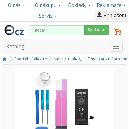
O nás
O nákupu
Doklady
Reklamace
Přihlášení
Servis
Hledat
Katalog
Spotřební elektro
Mobily, tablety
Příslušenství pro mob