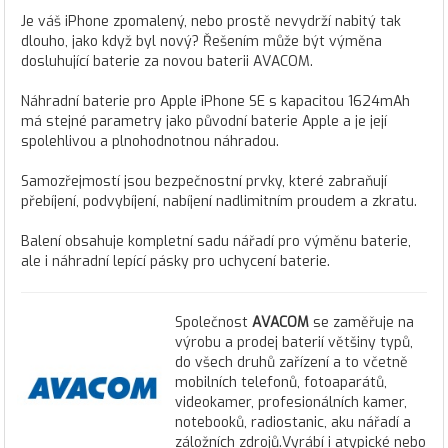
Je váš iPhone zpomalený, nebo prostě nevydrží nabitý tak
dlouho, jako když byl nový? Řešením může být výměna
dosluhující baterie za novou baterii AVACOM.
Náhradní baterie pro Apple iPhone SE s kapacitou 1624mAh
má stejné parametry jako původní baterie Apple a je její
spolehlivou a plnohodnotnou náhradou.
Samozřejmostí jsou bezpečnostní prvky, které zabraňují
přebíjení, podvybíjení, nabíjení nadlimitním proudem a zkratu.
Balení obsahuje kompletní sadu nářadí pro výměnu baterie,
ale i náhradní lepící pásky pro uchycení baterie.
Společnost
AVACOM
se zaměřuje na
výrobu a prodej baterií většiny typů,
do všech druhů zařízení a to včetně
mobilních telefonů, fotoaparátů,
videokamer, profesionálních kamer,
notebooků, radiostanic, aku nářadí a
záložních zdrojů.Vyrábí i atypické nebo