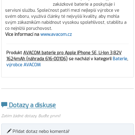
zakázkové baterie a poskytuje i
servisní službu. Společnost patří mezi nejlepší výrobce ve
svém oboru, využívá články té nejvyšší kvality, aby mohla
svým zákazníkům nabídnout vysokou spolehlivost, stabilitu a
co nejnižší poruchovost.
Více informací na
www.avacom.cz
Produkt
AVACOM baterie pro Apple iPhone SE, Li-Ion 3,82V
1624mAh (náhrada 616-00106)
se nachází v kategorii
Baterie
,
výrobce AVACOM
Dotazy a diskuse
Zatím žádné dotazy. Buďte první!
Přidat dotaz nebo komentář