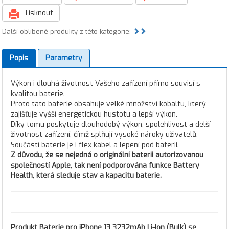
Tisknout
Další oblíbené produkty z této kategorie:
Popis
Parametry
Výkon i dlouhá životnost Vašeho zařízení přímo souvisí s
kvalitou baterie.
Proto tato baterie obsahuje velké množství kobaltu, který
zajišťuje vyšší energetickou hustotu a lepší výkon.
Díky tomu poskytuje dlouhodobý výkon, spolehlivost a delší
životnost zařízení, čímž splňují vysoké nároky uživatelů.
Součástí baterie je i flex kabel a lepení pod baterii.
Z důvodu, že se nejedná o originální baterii autorizovanou
společností Apple, tak není podporována funkce Battery
Health, která sleduje stav a kapacitu baterie.
Produkt
Baterie pro iPhone 13 3232mAh Li-Ion (Bulk)
se