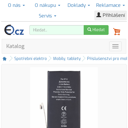
O nás
O nákupu
Doklady
Reklamace
Přihlášení
Servis
Hledat
Katalog
Spotřební elektro
Mobily, tablety
Příslušenství pro mob