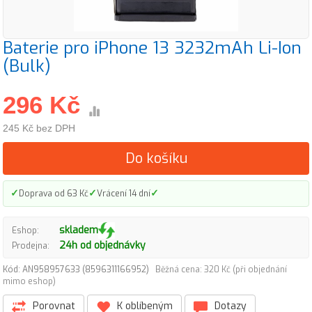
Baterie pro iPhone 13 3232mAh Li-Ion
(Bulk)
296 Kč
245 Kč bez DPH
Do košíku
✓
✓
✓
Doprava od 63 Kč
Vrácení 14 dní
skladem
Eshop:
24h od objednávky
Prodejna:
Kód: AN958957633 (8596311166952)
Běžná cena: 320 Kč (při objednání
mimo eshop)
Porovnat
K oblíbeným
Dotazy