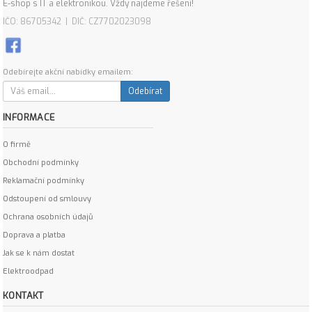
E-shop s IT a elektronikou. Vždy najdeme řešení!
IČO: 86705342 | DIČ: CZ7702023098
Odebírejte akční nabídky emailem:
Odebírat
INFORMACE
O firmě
Obchodní podmínky
Reklamační podmínky
Odstoupení od smlouvy
Ochrana osobních údajů
Doprava a platba
Jak se k nám dostat
Elektroodpad
KONTAKT