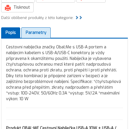
Tisknout
Další oblíbené produkty z této kategorie:
Popis
Parametry
Cestovní nabíječka značky Obal:Me s USB-A portem a
nabíjecím kabelem s USB-A/USB-C konektory je vždy
připravena k okamžitému použití. Nabíječka je vybavena
čtyřstupňovou ochranou mezi které patří: nadproudová
ochrana, ochrana proti zkratu, proti přepětí i proti přehřátí.
Díky této kombinaci je připojené zařízení v bezpečí a je
zajištěno bezproblémové nabíjení. Specifikace: *čtyřstupňová
ochrana před přepětím, zkraty, nadproudem a přehřátím
*vstup: 100-240V, 50/60Hz 0.3A *výstup: 5V/2A *maximální
výkon: 10 W
Produkt
OBAL:ME Cestovní Nabíječka USB-A 10W + USB-A /