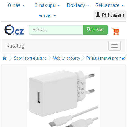
O nás
O nákupu
Doklady
Reklamace
Přihlášení
Servis
Hledat
Katalog
Spotřební elektro
Mobily, tablety
Příslušenství pro mob