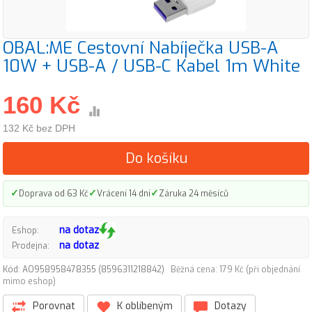
OBAL:ME Cestovní Nabíječka USB-A
10W + USB-A / USB-C Kabel 1m White
160 Kč
132 Kč bez DPH
Do košíku
✓
✓
✓
Doprava od 63 Kč
Vrácení 14 dní
Záruka 24 měsíců
na dotaz
Eshop:
na dotaz
Prodejna:
Kód: AO958958478355 (8596311218842)
Běžná cena: 179 Kč (při objednání
mimo eshop)
Porovnat
K oblíbeným
Dotazy